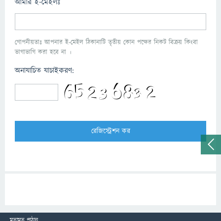
আমার ই-মেইলঃ
গোপনীয়তাঃ আপনার ই-মেইল ঠিকানাটি তৃতীয় কোন পক্ষের নিকট বিক্রয় কিংবা
ভাগাভাগি করা হবে না ।
অনাযাচিত যাচাইকরণ:
মতামত পাঠান