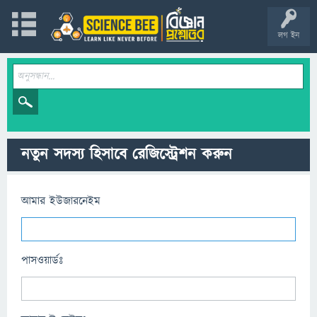
লগ ইন
নতুন সদস্য হিসাবে রেজিস্ট্রেশন করুন
আমার ইউজারনেইম
পাসওয়ার্ডঃ