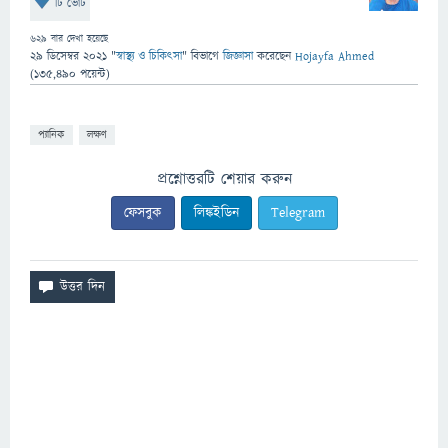
টি ভোট
629
বার দেখা হয়েছে
29 ডিসেম্বর 2021
"
স্বাস্থ্য ও চিকিৎসা
" বিভাগে
জিজ্ঞাসা
করেছেন
Hojayfa Ahmed
(
135,490
পয়েন্ট)
প্যানিক
লক্ষণ
প্রশ্নোত্তরটি শেয়ার করুন
ফেসবুক
লিঙ্কইডিন
Telegram