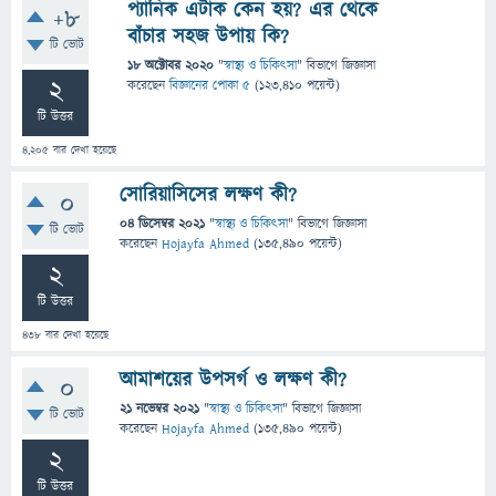
প্যানিক এটাক কেন হয়? এর থেকে
+8
বাঁচার সহজ উপায় কি?
টি ভোট
18 অক্টোবর 2020
"
স্বাস্থ্য ও চিকিৎসা
" বিভাগে
জিজ্ঞাসা
2
করেছেন
বিজ্ঞানের পোকা ৫
(
123,410
পয়েন্ট)
টি উত্তর
4,205
বার দেখা হয়েছে
সোরিয়াসিসের লক্ষণ কী?
0
04 ডিসেম্বর 2021
"
স্বাস্থ্য ও চিকিৎসা
" বিভাগে
জিজ্ঞাসা
টি ভোট
করেছেন
Hojayfa Ahmed
(
135,490
পয়েন্ট)
2
টি উত্তর
438
বার দেখা হয়েছে
আমাশয়ের উপসর্গ ও লক্ষণ কী?
0
21 নভেম্বর 2021
"
স্বাস্থ্য ও চিকিৎসা
" বিভাগে
জিজ্ঞাসা
টি ভোট
করেছেন
Hojayfa Ahmed
(
135,490
পয়েন্ট)
2
টি উত্তর