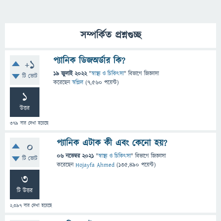
সম্পর্কিত প্রশ্নগুচ্ছ
প্যানিক ডিজঅর্ডার কি?
+1
19 জুলাই 2022
"
স্বাস্থ্য ও চিকিৎসা
" বিভাগে
জিজ্ঞাসা
টি ভোট
করেছেন
স্বপ্নিল
(
7,560
পয়েন্ট)
1
উত্তর
379
বার দেখা হয়েছে
প্যানিক এটাক কী এবং কেনো হয়?
0
06 নভেম্বর 2021
"
স্বাস্থ্য ও চিকিৎসা
" বিভাগে
জিজ্ঞাসা
টি ভোট
করেছেন
Hojayfa Ahmed
(
135,490
পয়েন্ট)
3
টি উত্তর
2,397
বার দেখা হয়েছে