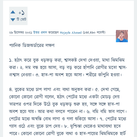
+1
টি ভোট
29 ডিসেম্বর 2021
উত্তর প্রদান
করেছেন
Hojayfa Ahmed
(
135,490
পয়েন্ট)
প্যানিক ডিজঅর্ডারের লক্ষণ
১. হঠাৎ করে বুক ধড়ফড় করা, শ্বাসকষ্ট দেখা দেওয়া, মাথা ঝিমঝিম
করা। ২. দম বন্ধ হয়ে আসা, বড় বড় করে হাঁপানি রোগীর মতো শ্বাস-
প্রশ্বাস নেওয়া। ৩. হাত-পা অবশ হয়ে আসা। শরীরে কাঁপুনি হওয়া।
৪. বুকের মধ্যে চাপ লাগা এবং ব্যথা অনুভব করা। ৫. দেখা গেছে,
কোনো কোনো রোগী বলেন, হঠাৎ পেটের মধ্যে একটা মোচড় দেয়
তারপর ওপর দিকে উঠে বুক ধড়ফড় শুরু হয়, সঙ্গে সঙ্গে হাত-পা
অবশ হয়ে যায়। আর কথা বলতে পারেন না। ৬. বমি বমি ভাব লাগে।
পেটের মধ্যে অস্বস্তি বোধ লাগা ও গলা শুকিয়ে আসা। ৭. পেটের মধ্যে
গ্যাস ওঠে এবং বুকে চাপ দেয়। ৮. দুশ্চিন্তা থেকেও মাথাব্যথা হতে
পারে। কোনো কোনো রোগী বুকে ব্যথা ও হাত-পায়ের ঝিমঝিমকে হার্ট