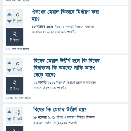
700
বার দেখা হয়েছে
ঔষধের মেয়াদ কিভাবে নির্ধারণ করা
0
হয়?
টি ভোট
18 নভেম্বর 2021
"
চিন্তা ও দক্ষতা
" বিভাগে
জিজ্ঞাসা
2
করেছেন
Fake Id
(
14,120
পয়েন্ট)
টি উত্তর
536
বার দেখা হয়েছে
বিষের মেয়াদ উত্তীর্ণ হলে কি বিষের
0
বিষাক্ততা কি কমবে? নাকি আরও
টি ভোট
বেড়ে যাবে?
2
22 অগাস্ট 2022
"
বিবিধ
" বিভাগে
জিজ্ঞাসা
করেছেন
Maksud
(
3,610
পয়েন্ট)
টি উত্তর
1,639
বার দেখা হয়েছে
বিষের কি মেয়াদ উত্তীর্ণ হয়?
+1
18 নভেম্বর 2021
"
চিন্তা ও দক্ষতা
" বিভাগে
জিজ্ঞাসা
টি ভোট
করেছেন
Fake Id
(
14,120
পয়েন্ট)