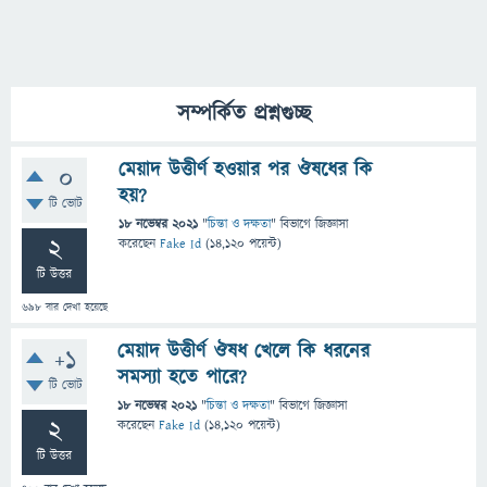
সম্পর্কিত প্রশ্নগুচ্ছ
মেয়াদ উত্তীর্ণ হওয়ার পর ঔষধের কি
0
হয়?
টি ভোট
18 নভেম্বর 2021
"
চিন্তা ও দক্ষতা
" বিভাগে
জিজ্ঞাসা
2
করেছেন
Fake Id
(
14,120
পয়েন্ট)
টি উত্তর
698
বার দেখা হয়েছে
মেয়াদ উত্তীর্ণ ঔষধ খেলে কি ধরনের
+1
সমস্যা হতে পারে?
টি ভোট
18 নভেম্বর 2021
"
চিন্তা ও দক্ষতা
" বিভাগে
জিজ্ঞাসা
2
করেছেন
Fake Id
(
14,120
পয়েন্ট)
টি উত্তর