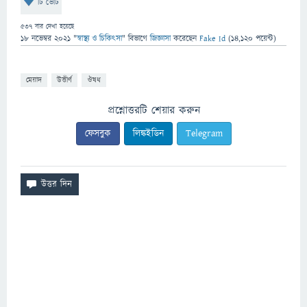
টি ভোট
537
বার দেখা হয়েছে
18 নভেম্বর 2021
"
স্বাস্থ্য ও চিকিৎসা
" বিভাগে
জিজ্ঞাসা
করেছেন
Fake Id
(
14,120
পয়েন্ট)
মেয়াদ
উত্তীর্ণ
ঔষধ
প্রশ্নোত্তরটি শেয়ার করুন
ফেসবুক
লিঙ্কইডিন
Telegram