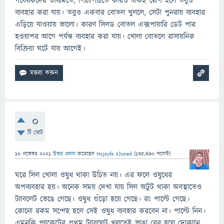
গবেষকদের ভাষ্যমতে, পিঠাপিঠিতে কারও একই রোগ হলে তবুও
ব্যবহার করা যায়। তবুও একবার বোতল খুললে, সেটা পুনরায় ব্যবহার
এড়িয়ে যাওয়ায় ভালো। কারণ সিলড বোতল এক্সপায়ারি ডেট পার
হওয়াপর আগে পর্যন্ত ব্যবহার করা যায়। খোলা বোতলে রাসায়নিক
বিক্রিয়া ঘটে যায় আগেই।
0
টি ভোট
18 নভেম্বর 2021
উত্তর প্রদান
করেছেন
Hojayfa Ahmed
(
135,490
পয়েন্ট)
ঘরে সিল খোলা ওষুধ থাকা উচিত নয়। এর ফলে ওষুধের
অপব্যবহার হয়। অনেক সময় দেখা যায় সিল অটুট থাকা অবস্থাতেও
ট্যাবলেট ভেঙে গেছে। ওষুধ গুঁড়ো হয়ে গেছে। রং পাল্টে গেছে।
কোনো রকম সন্দেহ হলে সেই ওষুধ ব্যবহার করবেন না। পাল্টে নিন।
এমনকি প্যাকেটের প্রথম ট্যাবলেট খুলতেই ভাঙা বের হলে দোকানে