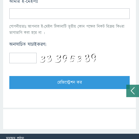
আমার ই-মেইলঃ
গোপনীয়তাঃ আপনার ই-মেইল ঠিকানাটি তৃতীয় কোন পক্ষের নিকট বিক্রয় কিংবা
ভাগাভাগি করা হবে না ।
অনাযাচিত যাচাইকরণ:
মতামত পাঠান