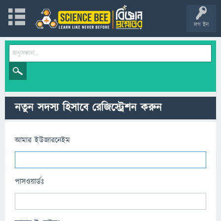
লগ ইন
নতুন সদস্য হিসাবে রেজিস্ট্রেশন করুন
আমার ইউজারনেইম
পাসওয়ার্ডঃ