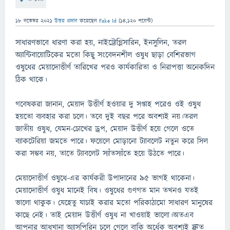
18 নভেম্বর 2021
উত্তর প্রদান
করেছেন
Fake Id
(
14,120
পয়েন্ট)
সাধারণভাবে ধারণা করা হয়, নাইট্রোগ্লিসারিন, ইনসুলিন, তরল
অ্যান্টিবায়োটিকের মতো কিছু সংবেদনশীল ওষুধ ছাড়া বেশিরভাগ
ওষুধের মেয়াদোত্তীর্ণ তারিখের পরও কার্যকারিতা ও নিরাপত্তা অনেকদিন
ঠিক থাকে।
গবেষকরা জানান, মেয়াদ উত্তীর্ণ হওয়ার দু সপ্তাহ পরেও ওই ওষুধ
হয়তো ব্যবহার করা চলে। তবে দুই বছর পরে অবশ্যই নয়।তরল
জাতীয় ওষুধ, যেমন-চোখের ড্রপ, মেয়াদ উত্তীর্ণ হয়ে গেলে ওতে
ব্যাকটেরিয়া জমতে পারে। ফয়েলে মোড়ানো ট্যাবলেট নতুন করে সিল
করা সম্ভব নয়, তাতে ট্যাবলেট স্যাঁতস্যাঁতে হয়ে উঠতে পারে।
মেয়াদোত্তীর্ণ ওষুধে-এর কার্যকরী উপাদানের ৯৫ ভাগই থাকেনা।
মেয়াদোত্তীর্ণ ওষুধ মানেই বিষ। ওষুধের গুণগত মান তখনও যতই
ভালো থাকুক। যেহেতু যাচাই করার মতো পরিকাঠামো সাধারণ মানুষের
কাছে নেই। তাই মেয়াদ উত্তীর্ণ ওষুধ না খাওয়াই ভালো।অতএব
আপনার আধখানা অ্যাসপিরিন চলে গেলে বাকি অর্ধেক অবশ্যই দ্রুত