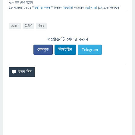
700
বার দেখা হয়েছে
18 নভেম্বর 2021
"
চিন্তা ও দক্ষতা
" বিভাগে
জিজ্ঞাসা
করেছেন
Fake Id
(
14,120
পয়েন্ট)
মেয়াদ
উত্তীর্ণ
ঔষধ
প্রশ্নোত্তরটি শেয়ার করুন
ফেসবুক
লিঙ্কইডিন
Telegram