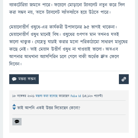
ব্যাকটেরিয়া জমতে পারে। ফয়েলে মোড়ানো ট্যাবলেট নতুন করে সিল
করা সম্ভব নয়, তাতে ট্যাবলেট স্যাঁতস্যাঁতে হয়ে উঠতে পারে।
মেয়াদোত্তীর্ণ ওষুধে-এর কার্যকরী উপাদানের ৯৫ ভাগই থাকেনা।
মেয়াদোত্তীর্ণ ওষুধ মানেই বিষ। ওষুধের গুণগত মান তখনও যতই
ভালো থাকুক। যেহেতু যাচাই করার মতো পরিকাঠামো সাধারণ মানুষের
কাছে নেই। তাই মেয়াদ উত্তীর্ণ ওষুধ না খাওয়াই ভালো। অতএব
আপনার আধখানা অ্যাসপিরিন চলে গেলে বাকী অর্ধেক দ্রুত ফেলে
দিবেন।
18 নভেম্বর 2021
মন্তব্য করা হয়েছে
করেছেন
Fake Id
(
14,120
পয়েন্ট)
ভাই আপনি একই উত্তর দিতেছেন কেনো?