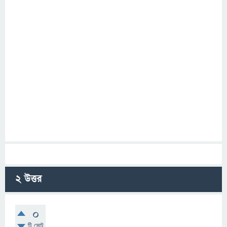
2
উত্তর
0
টি ভোট