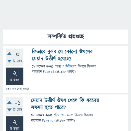
সম্পর্কিত প্রশ্নগুচ্ছ
কিভাবে বুঝব যে কোনো ঔষধের
0
মেয়াদ উত্তীর্ণ হয়েছে?
টি ভোট
18 নভেম্বর 2021
"
স্বাস্থ্য ও চিকিৎসা
" বিভাগে
জিজ্ঞাসা
2
করেছেন
Fake Id
(
14,120
পয়েন্ট)
টি উত্তর
538
বার দেখা হয়েছে
মেয়াদ উত্তীর্ণ ঔষধ খেলে কি ধরনের
+1
সমস্যা হতে পারে?
টি ভোট
18 নভেম্বর 2021
"
চিন্তা ও দক্ষতা
" বিভাগে
জিজ্ঞাসা
2
করেছেন
Fake Id
(
14,120
পয়েন্ট)
টি উত্তর