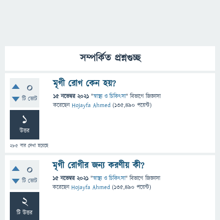
সম্পর্কিত প্রশ্নগুচ্ছ
মৃগী রোগ কেন হয়?
0
15 নভেম্বর 2021
"
স্বাস্থ্য ও চিকিৎসা
" বিভাগে
জিজ্ঞাসা
টি ভোট
করেছেন
Hojayfa Ahmed
(
135,490
পয়েন্ট)
1
উত্তর
285
বার দেখা হয়েছে
মৃগী রোগীর জন্য করণীয় কী?
0
15 নভেম্বর 2021
"
স্বাস্থ্য ও চিকিৎসা
" বিভাগে
জিজ্ঞাসা
টি ভোট
করেছেন
Hojayfa Ahmed
(
135,490
পয়েন্ট)
2
টি উত্তর