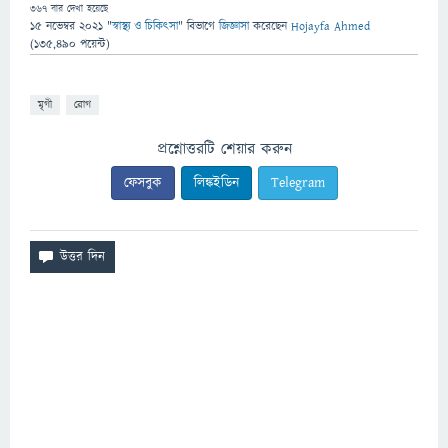
367
বার দেখা হয়েছে
15 নভেম্বর 2021
"
স্বাস্থ্য ও চিকিৎসা
" বিভাগে
জিজ্ঞাসা
করেছেন
Hojayfa Ahmed
(
135,490
পয়েন্ট)
মৃগী
রোগ
প্রশ্নোত্তরটি শেয়ার করুন
ফেসবুক
লিঙ্কইডিন
Telegram