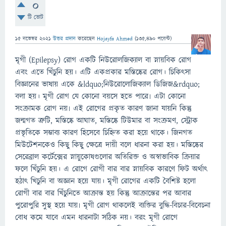
0
টি ভোট
15 নভেম্বর 2021
উত্তর প্রদান
করেছেন
Hojayfa Ahmed
(
135,490
পয়েন্ট)
মৃগী (Epilepsy) রোগ একটি নিউরোলজিক্যাল বা স্নায়বিক রোগ
এবং এতে খিঁচুনি হয়। এটি একপ্রকার মস্তিষ্কের রোগ। চিকিৎসা
বিজ্ঞানের ভাষায় একে &ldquo;নিউরোলোজিক্যাল ডিজিজ&rdquo;
বলা হয়। মৃগী রোগ যে কোনো বয়সে হতে পারে৷ এটা কোনো
সংক্রামক রোগ নয়৷ এই রোগের প্রকৃত কারণ জানা যায়নি কিন্তু
জন্মগত ত্রুটি, মস্তিষ্কে আঘাত, মস্তিষ্কে টিউমার বা সংক্রমণ, স্ট্রোক
প্রভৃতিকে সম্ভাব্য কারণ হিসেবে চিহ্নিত করা হয়ে থাকে। জিনগত
মিউটেশনকেও কিছু কিছু ক্ষেত্রে দায়ী বলে ধারনা করা হয়। মস্তিষ্কের
সেরেব্রাল কর্টেক্সের স্নায়ুকোষগুলোর অতিরিক্ত ও অস্বাভাবিক ক্রিয়ার
ফলে খিঁচুনি হয়। এ রোগে রোগী বার বার স্নায়বিক কারণে ফিট অর্থাৎ
হঠাৎ খিচুনি বা অজ্ঞান হয়ে যায়। মৃগী রোগের একটি বৈশিষ্ট হলো
রোগী বার বার খিঁচুনিতে আক্রান্ত হয় কিন্তু আক্রান্তের পর আবার
পুরোপুরি সুস্থ হয়ে যায়৷ মৃগী রোগ থাকলেই ব্যক্তির বুদ্ধি-বিচার-বিবেচনা
বোধ কমে যাবে এমন ধারনাটা সঠিক নয়। বরং মৃগী রোগে