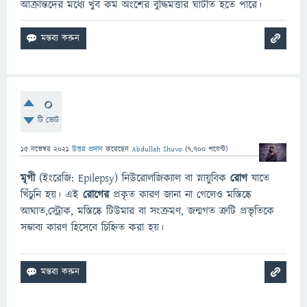
আক্রান্তদের মধ্যে খুব কম অংশের বুদ্ধিমত্তার ঘাটতি হতে পারে।
0
টি ভোট
15 নভেম্বর 2021
উত্তর প্রদান
করেছেন
Abdullah Shuvo
(
7,700
পয়েন্ট)
মৃগী
(ইংরেজি: Epilepsy) নিউরোলজিক্যাল বা স্নায়ুবিক
রোগ
যাতে
খিঁচুনি হয়। এই
রোগের
প্রকৃত কারণ জানা না গেলেও মস্তিষ্কে
আঘাত,স্ট্রোক, মস্তিষ্কে টিউমার বা সংক্রমণ, জন্মগত ত্রুটি প্রভৃতিকে
সম্ভাব্য কারণ হিসেবে চিহ্নিত করা হয়।