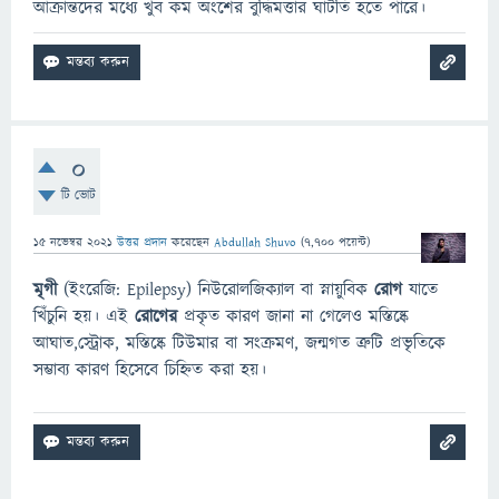
আক্রান্তদের মধ্যে খুব কম অংশের বুদ্ধিমত্তার ঘাটতি হতে পারে।
0
টি ভোট
15 নভেম্বর 2021
উত্তর প্রদান
করেছেন
Abdullah Shuvo
(
7,700
পয়েন্ট)
মৃগী
(ইংরেজি: Epilepsy) নিউরোলজিক্যাল বা স্নায়ুবিক
রোগ
যাতে
খিঁচুনি হয়। এই
রোগের
প্রকৃত কারণ জানা না গেলেও মস্তিষ্কে
আঘাত,স্ট্রোক, মস্তিষ্কে টিউমার বা সংক্রমণ, জন্মগত ত্রুটি প্রভৃতিকে
সম্ভাব্য কারণ হিসেবে চিহ্নিত করা হয়।