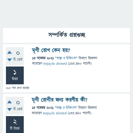
সম্পর্কিত প্রশ্নগুচ্ছ
মৃগী রোগ কেন হয়?
0
15 নভেম্বর 2021
"
স্বাস্থ্য ও চিকিৎসা
" বিভাগে
জিজ্ঞাসা
টি ভোট
করেছেন
Hojayfa Ahmed
(
135,490
পয়েন্ট)
1
উত্তর
285
বার দেখা হয়েছে
মৃগী রোগীর জন্য করণীয় কী?
0
15 নভেম্বর 2021
"
স্বাস্থ্য ও চিকিৎসা
" বিভাগে
জিজ্ঞাসা
টি ভোট
করেছেন
Hojayfa Ahmed
(
135,490
পয়েন্ট)
2
টি উত্তর