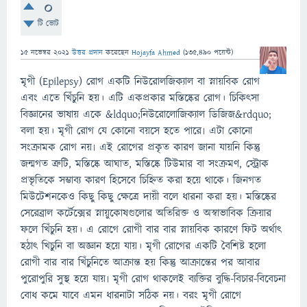
0
টি ভোট
15 নভেম্বর 2021
উত্তর প্রদান
করেছেন
Hojayfa Ahmed
(
135,490
পয়েন্ট)
মৃগী (Epilepsy) রোগ একটি নিউরোলজিক্যাল বা স্নায়বিক রোগ
এবং এতে খিঁচুনি হয়। এটি একপ্রকার মস্তিষ্কের রোগ। চিকিৎসা
বিজ্ঞানের ভাষায় একে &ldquo;নিউরোলোজিক্যাল ডিজিজ&rdquo;
বলা হয়। মৃগী রোগ যে কোনো বয়সে হতে পারে৷ এটা কোনো
সংক্রামক রোগ নয়৷ এই রোগের প্রকৃত কারণ জানা যায়নি কিন্তু
জন্মগত ত্রুটি, মস্তিষ্কে আঘাত, মস্তিষ্কে টিউমার বা সংক্রমণ, স্ট্রোক
প্রভৃতিকে সম্ভাব্য কারণ হিসেবে চিহ্নিত করা হয়ে থাকে। জিনগত
মিউটেশনকেও কিছু কিছু ক্ষেত্রে দায়ী বলে ধারনা করা হয়। মস্তিষ্কের
সেরেব্রাল কর্টেক্সের স্নায়ুকোষগুলোর অতিরিক্ত ও অস্বাভাবিক ক্রিয়ার
ফলে খিঁচুনি হয়। এ রোগে রোগী বার বার স্নায়বিক কারণে ফিট অর্থাৎ
হঠাৎ খিচুনি বা অজ্ঞান হয়ে যায়। মৃগী রোগের একটি বৈশিষ্ট হলো
রোগী বার বার খিঁচুনিতে আক্রান্ত হয় কিন্তু আক্রান্তের পর আবার
পুরোপুরি সুস্থ হয়ে যায়৷ মৃগী রোগ থাকলেই ব্যক্তির বুদ্ধি-বিচার-বিবেচনা
বোধ কমে যাবে এমন ধারনাটা সঠিক নয়। বরং মৃগী রোগে