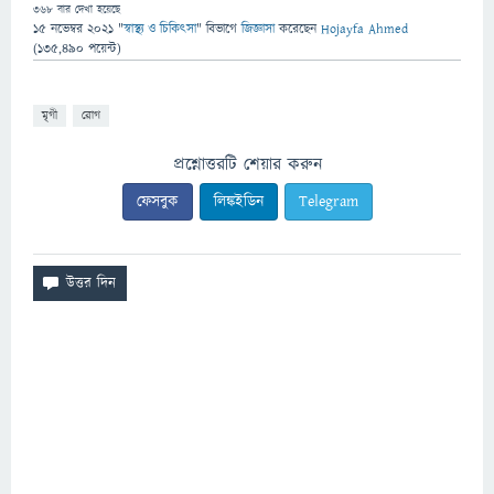
368
বার দেখা হয়েছে
15 নভেম্বর 2021
"
স্বাস্থ্য ও চিকিৎসা
" বিভাগে
জিজ্ঞাসা
করেছেন
Hojayfa Ahmed
(
135,490
পয়েন্ট)
মৃগী
রোগ
প্রশ্নোত্তরটি শেয়ার করুন
ফেসবুক
লিঙ্কইডিন
Telegram