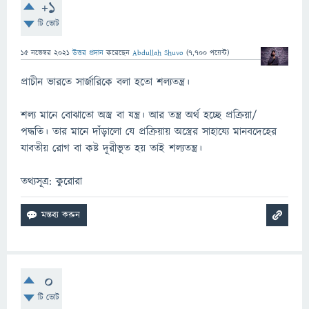
+1
টি ভোট
15 নভেম্বর 2021
উত্তর প্রদান
করেছেন
Abdullah Shuvo
(
7,700
পয়েন্ট)
প্রাচীন ভারতে সার্জারিকে বলা হতো শল্যতন্ত্র।
শল্য মানে বোঝাতো অস্ত্র বা যন্ত্র। আর তন্ত্র অর্থ হচ্ছে প্রক্রিয়া/
পদ্ধতি। তার মানে দাঁড়ালো যে প্রক্রিয়ায় অস্ত্রের সাহায্যে মানবদেহের
যাবতীয় রোগ বা কষ্ট দূরীভূত হয় তাই শল্যতন্ত্র।
তথ্যসূত্র: কুরোরা
0
টি ভোট