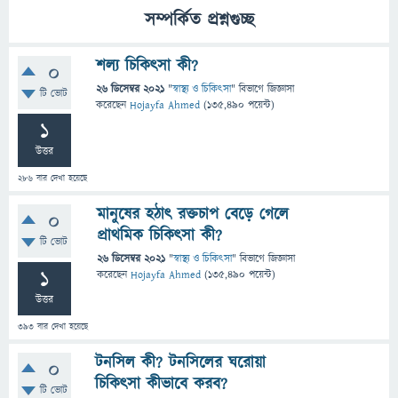
সম্পর্কিত প্রশ্নগুচ্ছ
শল্য চিকিৎসা কী?
0
26 ডিসেম্বর 2021
"
স্বাস্থ্য ও চিকিৎসা
" বিভাগে
জিজ্ঞাসা
টি ভোট
করেছেন
Hojayfa Ahmed
(
135,490
পয়েন্ট)
1
উত্তর
286
বার দেখা হয়েছে
মানুষের হঠাৎ রক্তচাপ বেড়ে গেলে
0
প্রাথমিক চিকিৎসা কী?
টি ভোট
26 ডিসেম্বর 2021
"
স্বাস্থ্য ও চিকিৎসা
" বিভাগে
জিজ্ঞাসা
1
করেছেন
Hojayfa Ahmed
(
135,490
পয়েন্ট)
উত্তর
393
বার দেখা হয়েছে
টনসিল কী? টনসিলের ঘরোয়া
0
চিকিৎসা কীভাবে করব?
টি ভোট