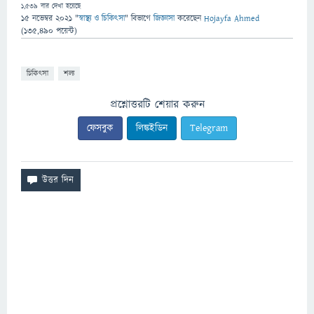
1,539
বার দেখা হয়েছে
15 নভেম্বর 2021
"
স্বাস্থ্য ও চিকিৎসা
" বিভাগে
জিজ্ঞাসা
করেছেন
Hojayfa Ahmed
(
135,490
পয়েন্ট)
চিকিৎসা
শল্য
প্রশ্নোত্তরটি শেয়ার করুন
ফেসবুক
লিঙ্কইডিন
Telegram