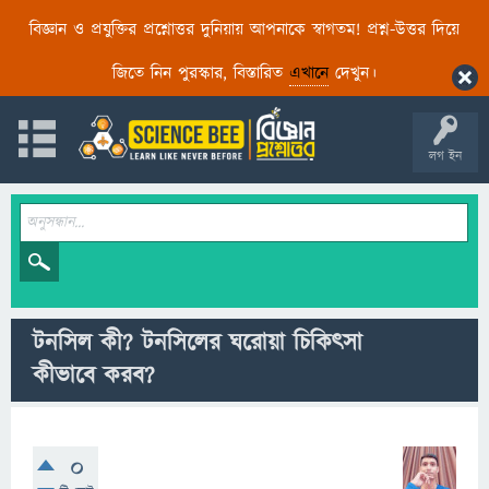
বিজ্ঞান ও প্রযুক্তির প্রশ্নোত্তর দুনিয়ায় আপনাকে স্বাগতম! প্রশ্ন-উত্তর দিয়ে
জিতে নিন পুরস্কার, বিস্তারিত
এখানে
দেখুন।
লগ ইন
টনসিল কী? টনসিলের ঘরোয়া চিকিৎসা
কীভাবে করব?
0