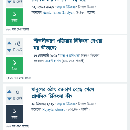
টি ভোট
02 নভেম্বর 2023
"
স্বাস্থ্য ও চিকিৎসা
" বিভাগে
জিজ্ঞাসা
1
করেছেন
Nahid Jahan Bhuiyan
(
4,460
পয়েন্ট)
উত্তর
393
বার দেখা হয়েছে
শীতলীকরণ প্রক্রিয়ায় চিকিৎসা দেওয়া
+5
হয় কীভাবে?
টি ভোট
17 ফেব্রুয়ারি 2021
"
স্বাস্থ্য ও চিকিৎসা
" বিভাগে
জিজ্ঞাসা
1
করেছেন
মেহেদী হাসান
(
141,860
পয়েন্ট)
উত্তর
4,388
বার দেখা হয়েছে
মানুষের হঠাৎ রক্তচাপ বেড়ে গেলে
0
প্রাথমিক চিকিৎসা কী?
টি ভোট
26 ডিসেম্বর 2021
"
স্বাস্থ্য ও চিকিৎসা
" বিভাগে
জিজ্ঞাসা
1
করেছেন
Hojayfa Ahmed
(
135,490
পয়েন্ট)
উত্তর
394
বার দেখা হয়েছে