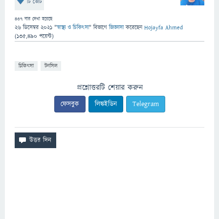
টি ভোট
437
বার দেখা হয়েছে
26 ডিসেম্বর 2021
"
স্বাস্থ্য ও চিকিৎসা
" বিভাগে
জিজ্ঞাসা
করেছেন
Hojayfa Ahmed
(
135,490
পয়েন্ট)
চিকিৎসা
টনসিল
প্রশ্নোত্তরটি শেয়ার করুন
ফেসবুক
লিঙ্কইডিন
Telegram