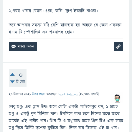
২.গরম খাবার যেমন ঃঃচা, কফি, স্যুপ ইত্যাদি খাওয়া।
তবে আপনার সমস্যা যদি বেশি মারাত্মক হয় তাহলে যে কোন একজন
ইএন টি স্পেশালিষ্ট এর শরনাপন্ন হোন।
0
টি ভোট
26 ডিসেম্বর 2021
উত্তর প্রদান
করেছেন
Ismot Rahman
(
28,740
পয়েন্ট)
লেবু-মধু: এক গ্লাস উষ্ণ জলে গোটা একটা পাতিলেবুর রস, ১ চামচ
মধু ও একটু নুন মিশিয়ে খান। টনসিলে ব্যথা হলে দিনের মধ্যে মাঝে
মাঝেই এই পানীয় খান। গ্রিন টি ও মধু:আধ চামচ গ্রিন টিও এক চামচ
মধু দিয়ে মিনিট দশেক ফুটিয়ে নিন। দিনে বার তিনেক এই চা খান।