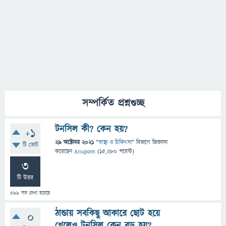
সম্পর্কিত প্রশ্নগুচ্ছ
টনসিল কী? কেন হয়?
+1
29 অক্টোবর 2021
"
স্বাস্থ্য ও চিকিৎসা
" বিভাগে
জিজ্ঞাসা
টি ভোট
করেছেন
Anupom
(
15,280
পয়েন্ট)
3
টি উত্তর
599
বার দেখা হয়েছে
ঠান্ডায় সবকিছু আকারে ছোট হয়ে
0
গেলেও টনসিল কেন বড় হয়?