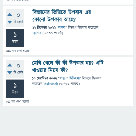
711
বার দেখা হয়েছে
বিজ্ঞানের ভিত্তিতে উপবাস এর
0
কোনো উপকার আছে?
টি ভোট
12 ডিসেম্বর 2022
"
লাইফ
" বিভাগে
জিজ্ঞাসা
করেছেন
1
Nadia
(
4,030
পয়েন্ট)
উত্তর
319
বার দেখা হয়েছে
মেথি খেলে কী কী উপকার হয়? এটি
0
খাওয়ার নিয়ম কী?
টি ভোট
10 সেপ্টেম্বর 2022
"
স্বাস্থ্য ও চিকিৎসা
" বিভাগে
জিজ্ঞাসা
1
করেছেন
Msknirob
(
6,760
পয়েন্ট)
উত্তর
511
বার দেখা হয়েছে