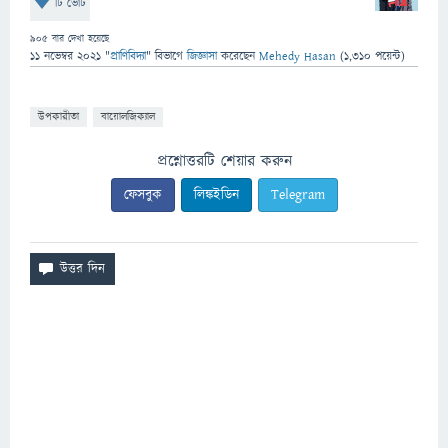
টি ভোট
905
বার দেখা হয়েছে
11 নভেম্বর 2021
"
প্রাণিবিদ্যা
" বিভাগে
জিজ্ঞাসা
করেছেন
Mehedy Hasan
(
1,310
পয়েন্ট)
উপকারীতা
বায়োলজিক্যাল
প্রশ্নোত্তরটি শেয়ার করুন
ফেসবুক
লিঙ্কইডিন
Telegram