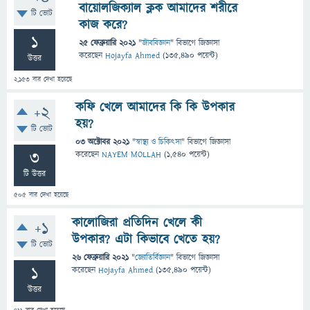
বায়োলজিক্যাল ক্লক আমাদের শরীরে
টি ভোট
কাজ করে?
1
25 ফেব্রুয়ারি 2021
"
জীববিজ্ঞান
" বিভাগে
জিজ্ঞাসা
করেছেন
Hojayfa Ahmed
(
135,490
পয়েন্ট)
উত্তর
2,153
বার দেখা হয়েছে
কফি খেলে আমাদের কি কি উপকার
+2
হয়?
টি ভোট
03 অক্টোবর 2021
"
স্বাস্থ্য ও চিকিৎসা
" বিভাগে
জিজ্ঞাসা
3
করেছেন
NAYEM MOLLAH
(
1,540
পয়েন্ট)
টি উত্তর
505
বার দেখা হয়েছে
কালোজিরা প্রতিদিন খেলে কী
+1
উপকার? এটা কিভাবে খেতে হয়?
টি ভোট
26 ফেব্রুয়ারি 2021
"
জ্যোতির্বিজ্ঞান
" বিভাগে
জিজ্ঞাসা
1
করেছেন
Hojayfa Ahmed
(
135,490
পয়েন্ট)
উত্তর