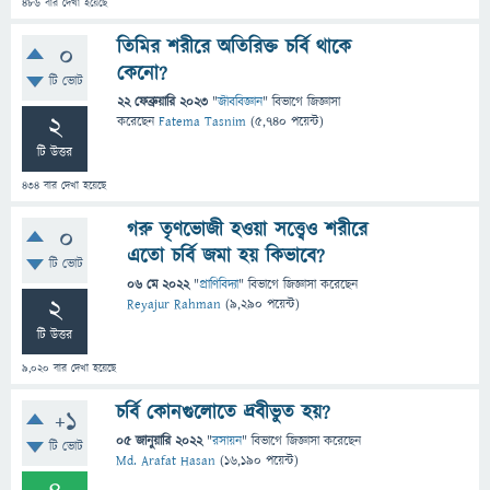
486
বার দেখা হয়েছে
তিমির শরীরে অতিরিক্ত চর্বি থাকে
0
কেনো?
টি ভোট
22 ফেব্রুয়ারি 2023
"
জীববিজ্ঞান
" বিভাগে
জিজ্ঞাসা
2
করেছেন
Fatema Tasnim
(
5,740
পয়েন্ট)
টি উত্তর
434
বার দেখা হয়েছে
গরু তৃণভোজী হওয়া সত্ত্বেও শরীরে
0
এতো চর্বি জমা হয় কিভাবে?
টি ভোট
06 মে 2022
"
প্রাণিবিদ্যা
" বিভাগে
জিজ্ঞাসা
করেছেন
2
Reyajur Rahman
(
9,290
পয়েন্ট)
টি উত্তর
9,020
বার দেখা হয়েছে
চর্বি কোনগুলোতে দ্রবীভুত হয়?
+1
05 জানুয়ারি 2022
"
রসায়ন
" বিভাগে
জিজ্ঞাসা
করেছেন
টি ভোট
Md. Arafat Hasan
(
16,190
পয়েন্ট)