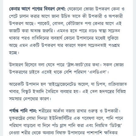
কেনার আগে পণ্যের বিবরণ দেখা:
যেকোনো ভোজ্য উপকরণ কেনা ও
পেটে চালান করার আগে জানা উচিত তাতে কী উপকারী ও অপকারী
উপকরণ আছে। প্যাকেট, বোতল, কৌটাজাত পণ্য কেনার আগে এই
কাজটি করা অত্যন্ত জরুরি। এমনও হতে পারে প্রচণ্ড স্বাস্থ্য সচেতন
থাকার পরও প্রতিদিনের ব্যবহার্য কোনো উপাদানের মধ্যেই লুকিয়ে
আছে এমন একটি উপকরণ যার কারণে সকল সচেতনতাই পণ্ডশ্রম
হচ্ছে।
উদাহরণ হিসেবে বলা যেতে পারে ‘ট্রান্স-ফ্যাট’য়ের কথা। সকল ভোজ্য
উপকরণের চাইতে এতেই থাকে বেশি পরিমাণ ‘এলডিএল’।
আরেকটি উপাদান হল ‘হাইড্রোজেনেটেড অয়েল, যা চিপস, প্রক্রিয়াজাত
খাবার, বিস্কুট ইত্যাদি তৈরিতে ব্যবহার হয়। এই তেল হৃদযন্ত্রের বিভিন্ন
সমস্যার নেপথ্যের কারণ।
পর্যাপ্ত পানি পান:
শরীরের আর্দ্রতা বজায় রাখার গুরুত্ব ও উপকারী।
যুক্তরাষ্ট্রের লোমা লিনডা ইউনিভার্সিটির এক গবেষণা বলে, পানি পানে
পরিমাণ বাড়ানো বা দিনে পাঁচ গ্লাস পানি করা এবং নিয়মিত ‘ডিটক্স’
নেওয়া শরীর থেকে অন্যান্য বিষাক্ত উপাদানের পাশাপাশি ক্ষতিকর