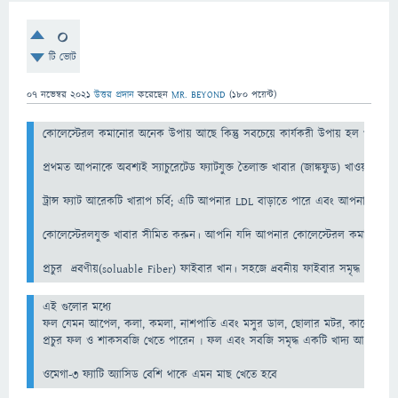
0
টি ভোট
07 নভেম্বর 2021
উত্তর প্রদান
করেছেন
MR. BEYOND
(
180
পয়েন্ট)
কোলেস্টেরল কমানোর অনেক উপায় আছে কিন্তু সবচেয়ে কার্যকরী উপায় হল খাদ্যাভাস
প্রথমত আপনাকে অবশ্যই স্যাচুরেটেড ফ্যাটযুক্ত তৈলাক্ত খাবার (জাঙ্কফুড) খাওয়া ক
ট্রান্স ফ্যাট আরেকটি খারাপ চর্বি; এটি আপনার LDL বাড়াতে পারে এবং আপনার HDL (ভ
কোলেস্টেরলযুক্ত খাবার সীমিত করুন। আপনি যদি আপনার কোলেস্টেরল কমানোর চেষ্টা 
প্রচুর  দ্রবণীয়(soluable Fiber) ফাইবার খান। সহজে দ্রবনীয় ফাইবার সমৃদ্ধ খাব
এই গুলোর মধ্যে 

ফল যেমন আপেল, কলা, কমলা, নাশপাতি এবং মসুর ডাল, ছোলার মটর, কালো মটর 
প্রচুর ফল ও শাকসবজি খেতে পারেন ৷ ফল এবং সবজি সমৃদ্ধ একটি খাদ্য আপনার খাদ্যে
ওমেগা-৩ ফ্যাটি অ্যাসিড বেশি থাকে এমন মাছ খেতে হবে