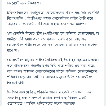
কোলেস্টেরলের উচ্চমাত্রা।
চিকিৎসাবিজ্ঞানের তথ্যানুসারে, কোলেস্টেরলই খারাপ নয়, ‘হাই-ডেনসিটি
লিপোপ্রোটিন (এইচডিএল)’ নামক কোলেস্টেরল শরীরে তৈরি করে
স্বাস্থ্যকর ও প্রয়োজনীয় চর্বি এবং সাহায্য করে ওজন কমাতে।
‘লো-ডেনসিটি লিপোপ্রোটিন (এলডিএল)’ হল ক্ষতিকর কোলেস্টেরল, যা
ধমনীতে চর্বি জমায় এবং রক্ত সঞ্চালন ব্যহত করে। তাই এই
কোলেস্টেরল শরীর থেকে বের করা যে জরুরি তা আর বলার অপেক্ষা
রাখে না।
কোলেস্টেরল মানুষের শরীরে জৈবিকভাবেই তৈরি হয় যকৃতের মাধ্যমে।
তবে খাদ্যাভ্যাসের পছন্দের উপর ভিত্তি করে শরীরে এর মাত্রা বাড়ে,
আর তখনই স্বাস্থ্যকর কোলেস্টেরলের চাইতে ক্ষতিকর কোলেস্টেরলের
পরিমাণ বেড়ে যায়। তাই সব বয়সের মানুষের উচিত কোলেস্টেরল
নিয়ন্ত্রণে রাখা।
দৈনন্দিন অভ্যাসে কিছু পরিবর্তন আনার মাধ্যমেই তা সম্ভব। এরই
সহজ কিছু অভ্যাস সম্পর্কে জানানো হলো স্বাস্থ্য-বিষয়ক একটি
ওয়েবসাইটে প্রকাশিত প্রতিবেদনের তথ্যের আলোকে।