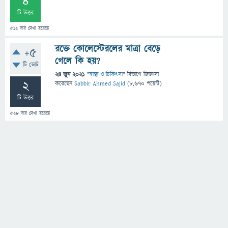
4
টি উত্তর
512
বার দেখা হয়েছে
রক্তে কোলেস্টেরলের মাত্রা বেড়ে
+5
গেলে কি হয়?
টি ভোট
24 জুন 2021
"
স্বাস্থ্য ও চিকিৎসা
" বিভাগে
জিজ্ঞাসা
2
করেছেন
Sabbir Ahmed Sajid
(
8,670
পয়েন্ট)
টি উত্তর
528
বার দেখা হয়েছে