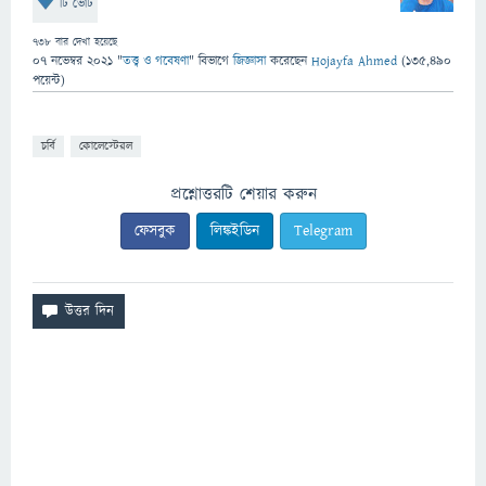
টি ভোট
738
বার দেখা হয়েছে
07 নভেম্বর 2021
"
তত্ত্ব ও গবেষণা
" বিভাগে
জিজ্ঞাসা
করেছেন
Hojayfa Ahmed
(
135,490
পয়েন্ট)
চর্বি
কোলেস্টেরল
প্রশ্নোত্তরটি শেয়ার করুন
ফেসবুক
লিঙ্কইডিন
Telegram