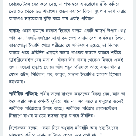
কোলেস্টেরল বের করে দেয়, যা পক্ষান্তরে হৃদরোগের ঝুঁকি কমিয়ে
দেয় ৫০ থেকে ৬০ শতাংশ। ওজন কমানো কিংবা ধূমপান ত্যাগ করার
কারণেও হৃদরোগের ঝুঁকি কমে যায় একই পরিমাণ।
বাদাম:
ওজন কমাতে স্ন্যাকস হিসেবে বাদাম একটি আদর্শ উপায়। শুধু
তাই নয়, ‘এলডিএল’য়ের মাত্রা কমাতেও বাদাম বেশ কার্যকর। চিপস,
ভাজাপোড়া ইত্যাদি খেয়ে শরীরের যে ক্ষতিসাধন হয়েছে তা নিরাময়
করতে পারে প্রতিদিন একমুঠ বাদাম খাওয়ার অভ্যাস কমাবে শরীরে
‘ট্রাইগ্লিসেরাইড’য়ের মাত্রাও। বীজজাতীয় খাবার থেকেও মিলবে একই
গুণ। এগুলো ছাড়াও ভোজ্য আঁশ প্রচুর পরিমাণে আছে এমন খাবার
যেমন ওটস, সিরিয়াল, যব, আঙ্গুর, বেদানা ইত্যাদিও স্ন্যাকস হিসেবে
চমৎকার।
শারীরিক পরিশ্রম:
শরীর ভালো রাখতে করসতের বিকল্প নেই, আর তা
শুরু করার সময় কখনই ফুরিয়ে যায় না। সব বয়সের মানুষের জন্যেই
শারীরিক পরিশ্রমের উপায় আছে। শারীরিক পরিশ্রম কোলেস্টেরল
নিয়ন্ত্রণে রাখার মাধ্যমে হৃদযন্ত্র সুস্থ্য রাখবে দীর্ঘদিন।
বিশেষজ্ঞরা বলেন, “সময় নিয়ে শুধুমাত্র হাঁটাহাঁটি আর ‘স্ট্রেচিং’য়ের
মাধ্যমেও শরীরে নানান জটিলতা থেকে দূরে রাখা যায়।”