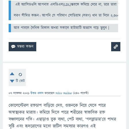
 এই অ্যাসিডগুলি আপনার এলডিএল(LDL)স্তরকে কমিয়ে দেবে না, তবে তারা আপনার এইচ
লবণ সীমিত করুন। আপনি যে পরিমাণ সোডিয়াম (লবণ) খান তা দিনে 2,300 মিলিগ্রাম
আর পারলে দৈনিক বিকাল অথবা সকালে হাটাহাটি অভ্যাস গড়ে তুলুন |
0
টি ভোট
07 নভেম্বর 2021
উত্তর প্রদান
করেছেন
Nibir Haldar
(
240
পয়েন্ট)
কোলেস্টেরল রক্তচাপ বাড়িয়ে দেয়, ওজনকে নিয়ে যেতে পারে
অস্বাস্থ্যকর মাত্রায়।
কমিয়ে দিতে পারে শরীরের স্বাভাবিক রক্ত
সঞ্চালনের গতি। এছাড়াও বুক ব্যথা, পেট ব্যথা, ‘গলব্লাডার’য়ে পাথর
সৃষ্টি এবং হৃদরোগের মতো জটিল সমস্যার কারণও এই