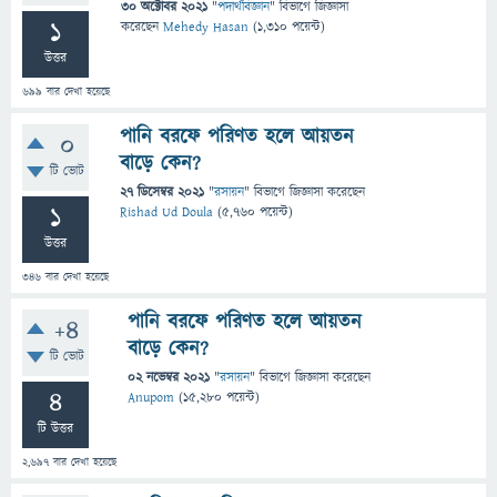
30 অক্টোবর 2021
"
পদার্থবিজ্ঞান
" বিভাগে
জিজ্ঞাসা
1
করেছেন
Mehedy Hasan
(
1,310
পয়েন্ট)
উত্তর
699
বার দেখা হয়েছে
পানি বরফে পরিণত হলে আয়তন
0
বাড়ে কেন?
টি ভোট
27 ডিসেম্বর 2021
"
রসায়ন
" বিভাগে
জিজ্ঞাসা
করেছেন
1
Rishad Ud Doula
(
5,760
পয়েন্ট)
উত্তর
346
বার দেখা হয়েছে
পানি বরফে পরিণত হলে আয়তন
+4
বাড়ে কেন?
টি ভোট
02 নভেম্বর 2021
"
রসায়ন
" বিভাগে
জিজ্ঞাসা
করেছেন
4
Anupom
(
15,280
পয়েন্ট)
টি উত্তর
2,697
বার দেখা হয়েছে