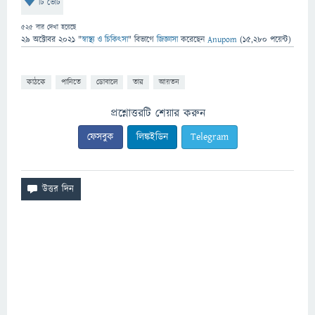
টি ভোট
525
বার দেখা হয়েছে
29 অক্টোবর 2021
"
স্বাস্থ্য ও চিকিৎসা
" বিভাগে
জিজ্ঞাসা
করেছেন
Anupom
(
15,280
পয়েন্ট)
কাঠকে
পানিতে
ডোবালে
তার
আয়তন
প্রশ্নোত্তরটি শেয়ার করুন
ফেসবুক
লিঙ্কইডিন
Telegram