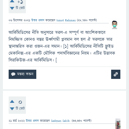
+1
টি ভোট
06 ডিসেম্বর 2021
উত্তর প্রদান
করেছেন
Ismot Rahman
(
28,740
পয়েন্ট)
আর্কিমিডিসের নীতি অনুসারে তরল-এ সম্পূর্ণ বা আংশিকভাবে
নিমজ্জিত কোনও বস্তুর ঊর্ধ্বগামী প্লবমান বল হল ঐ তরলকে তার
স্থানান্তরিত করা ওজন-এর সমান। [১] আর্কিমিডিসের নীতিটি ফ্লুইড
মেকানিক্স-এর একটি মৌলিক পদার্থবিজ্ঞানের নিয়ম। এটির উদ্ভাবক
সিরাকিউজ-এর আর্কিমিডিস। [
0
টি ভোট
21 মার্চ 2022
উত্তর প্রদান
করেছেন
Sadman Sakib.
(
33,350
পয়েন্ট)