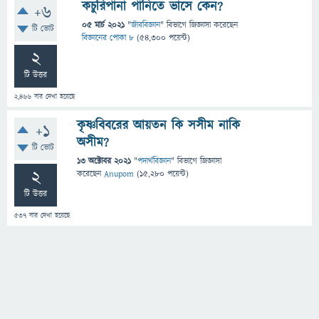
কচুরিপানা পানিতে ভাসে কেন?
+6
05 মার্চ 2021
"
জীববিজ্ঞান
" বিভাগে
জিজ্ঞাসা
করেছেন
টি ভোট
বিজ্ঞানের পোকা ৮
(
54,300
পয়েন্ট)
2
টি উত্তর
2,466
বার দেখা হয়েছে
কৃষ্ণবিবরের আয়তন কি সসীম নাকি
+1
অসীম?
টি ভোট
13 অক্টোবর 2021
"
পদার্থবিজ্ঞান
" বিভাগে
জিজ্ঞাসা
2
করেছেন
Anupom
(
15,280
পয়েন্ট)
টি উত্তর
537
বার দেখা হয়েছে