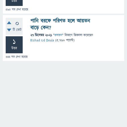
উত্তর
595
বার দেখা হয়েছে
পানি বরফে পরিণত হলে আয়তন
0
বাড়ে কেন?
টি ভোট
27 ডিসেম্বর 2021
"
রসায়ন
" বিভাগে
জিজ্ঞাসা
করেছেন
1
Rishad Ud Doula
(
5,760
পয়েন্ট)
উত্তর
344
বার দেখা হয়েছে