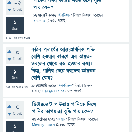
শীতের সময় কাঠের দরজাগুলো বৃদ্ধি
+2
পায় কেন?
টি ভোট
12 জানুয়ারি 2022
"
জীববিজ্ঞান
" বিভাগে
জিজ্ঞাসা
করেছেন
1
Aramita
(
2,350
পয়েন্ট)
উত্তর
1,797
বার দেখা হয়েছে
কঠিন পদার্থের আন্ত:আণবিক শক্তি
0
বেশি হওয়ার কারণে এর আয়তন
টি ভোট
তরলের থেকে কম হওয়ার কথা।
1
কিন্তু, পানির চেয়ে বরফের আয়তন
বেশি কেন?
উত্তর
15 ফেব্রুয়ারি 2023
"
পদার্থবিজ্ঞান
" বিভাগে
জিজ্ঞাসা
722
বার দেখা হয়েছে
করেছেন
S.M.Abu Talha
(
680
পয়েন্ট)
ডিটারজেন্ট পাউডার পানিতে দিলে
0
পানির তাপমাত্রা বৃদ্ধি পায় কেন?
টি ভোট
26 অক্টোবর 2021
"
রসায়ন
" বিভাগে
জিজ্ঞাসা
করেছেন
1
Mehedy Hasan
(
1,310
পয়েন্ট)