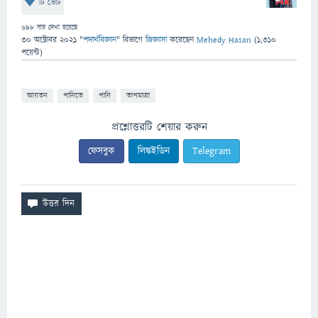
টি ভোট
698
বার দেখা হয়েছে
30 অক্টোবর 2021
"
পদার্থবিজ্ঞান
" বিভাগে
জিজ্ঞাসা
করেছেন
Mehedy Hasan
(
1,310
পয়েন্ট)
আয়তন
পানিতে
পানি
তাপমাত্রা
প্রশ্নোত্তরটি শেয়ার করুন
ফেসবুক
লিঙ্কইডিন
Telegram