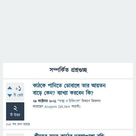
সম্পর্কিত প্রশ্নগুচ্ছ
কাঠকে পানিতে ডোবালে তার আয়তন
+1
বাড়ে কেন? ব্যাখ্যা করবেন কি?
টি ভোট
29 অক্টোবর 2021
"
স্বাস্থ্য ও চিকিৎসা
" বিভাগে
জিজ্ঞাসা
2
করেছেন
Anupom
(
15,280
পয়েন্ট)
টি উত্তর
525
বার দেখা হয়েছে