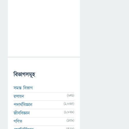
বিভাগসমূহ
সমস্ত বিভাগ
(641)
রসায়ন
(1,035)
পদার্থবিজ্ঞান
(1,829)
জীববিজ্ঞান
(159)
গণিত
(526)