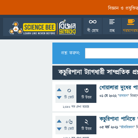
বিজ্ঞান ও প্রযুক্
বী হোম
প্রশ্ন
গরমাগরম
প্রশ্ন করুন:
কচুরিপানা ট্যাগধারী সাম্প্রতিক প্র
গোয়ালারা দুধের প
0
3
01 মে 2022
"
রসায়ন
" বিভাগ
টি ভোট
টি উত্তর
1,696
বার দেখা হয়েছে
কচুরিপানা পানিতে
+6
2
05 মার্চ 2021
"
জীববিজ্ঞান
" ব
টি ভোট
টি উত্তর