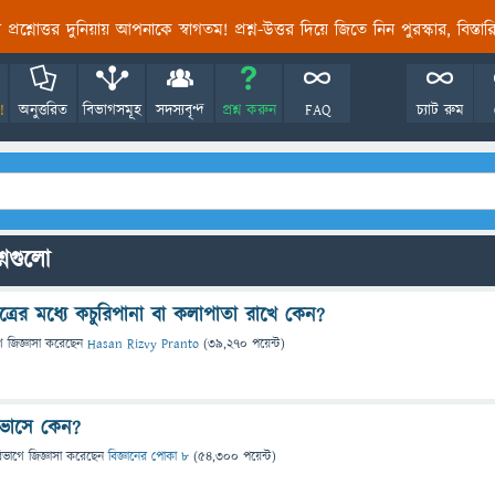
তির প্রশ্নোত্তর দুনিয়ায় আপনাকে স্বাগতম! প্রশ্ন-উত্তর দিয়ে জিতে নিন পুরস্কার, বিস্ত
!
অনুত্তরিত
বিভাগসমূহ
সদস্যবৃন্দ
প্রশ্ন করুন
FAQ
চ্যাট রুম
শ্নগুলো
াত্রের মধ্যে কচুরিপানা বা কলাপাতা রাখে কেন?
ে
জিজ্ঞাসা
করেছেন
Hasan Rizvy Pranto
(
39,270
পয়েন্ট)
 ভাসে কেন?
িভাগে
জিজ্ঞাসা
করেছেন
বিজ্ঞানের পোকা ৮
(
54,300
পয়েন্ট)