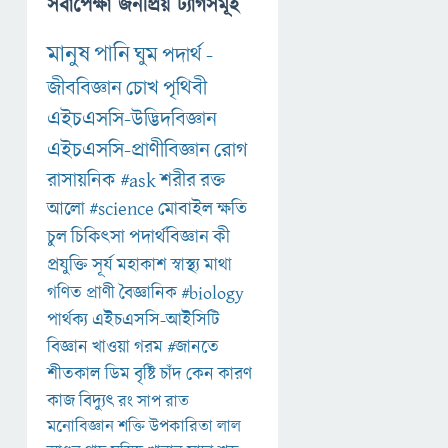
সর্বাপেক্ষা জনপ্রিয় ট্যাগসমূহ
মানুষ
পানি
ঘুম
পদার্থ
-
জীববিজ্ঞান
চোখ
পৃথিবী
এইচএসসি-উদ্ভিদবিজ্ঞান
এইচএসসি-প্রাণীবিজ্ঞান
রোগ
রাসায়নিক
#ask
শরীর
রক্ত
আলো
#science
মোবাইল
ক্ষতি
চুল
চিকিৎসা
পদার্থবিজ্ঞান
কী
প্রযুক্তি
সূর্য
মহাকাশ
স্বাস্থ্য
মাথা
গণিত
প্রাণী
বৈজ্ঞানিক
#biology
পার্থক্য
এইচএসসি-আইসিটি
বিজ্ঞান
খাওয়া
গরম
#জানতে
শীতকাল
ডিম
বৃষ্টি
চাঁদ
কেন
কারণ
কাজ
বিদ্যুৎ
রং
সাপ
রাত
মনোবিজ্ঞান
শক্তি
উপকারিতা
লাল