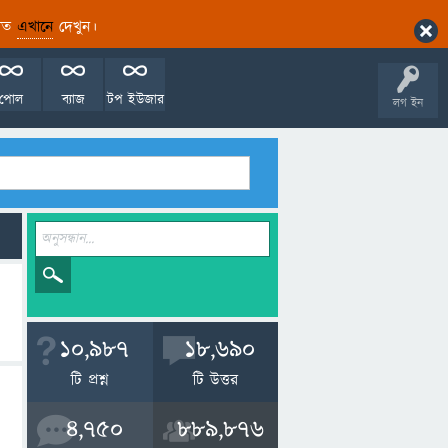
ারিত
এখানে
দেখুন।
পোল
ব্যাজ
টপ ইউজার
লগ ইন
10,987
18,690
টি প্রশ্ন
টি উত্তর
4,750
889,876