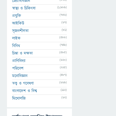
জ্যোতির্বিজ্ঞান
(1,989)
স্বাস্থ্য ও চিকিৎসা
(736)
প্রযুক্তি
(67)
আইকিউ
(81)
সৃজনশীলতা
(388)
লাইফ
(749)
বিবিধ
(385)
চিন্তা ও দক্ষতা
(620)
প্রাণিবিদ্যা
(225)
পরিবেশ
(487)
মনোবিজ্ঞান
(669)
তত্ত্ব ও গবেষণা
(112)
বাংলাদেশ ও বিশ্ব
(62)
মিথোলজি