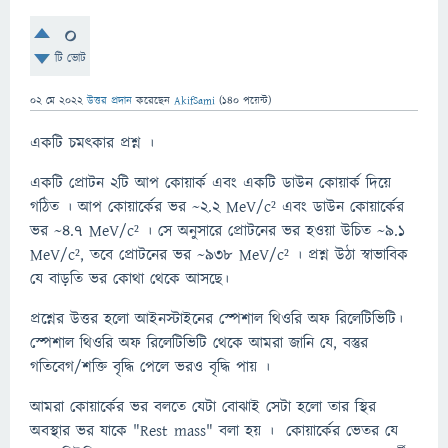
0
টি ভোট
02 মে 2022
উত্তর প্রদান
করেছেন
AkifSami
(
140
পয়েন্ট)
একটি চমৎকার প্রশ্ন ।
একটি প্রোটন ২টি আপ কোয়ার্ক এবং একটি ডাউন কোয়ার্ক দিয়ে
গঠিত । আপ কোয়ার্কের ভর ~2.2 MeV/c² এবং ডাউন কোয়ার্কের
ভর ~4.7 MeV/c² । সে অনুসারে প্রোটনের ভর হওয়া উচিত ~9.1
MeV/c², তবে প্রোটনের ভর ~938 MeV/c² । প্রশ্ন উঠা স্বাভাবিক
যে বাড়তি ভর কোথা থেকে আসছে।
প্রশ্নের উত্তর হলো আইনস্টাইনের স্পেশাল থিওরি অফ রিলেটিভিটি।
স্পেশাল থিওরি অফ রিলেটিভিটি থেকে আমরা জানি যে, বস্তুর
গতিবেগ/শক্তি বৃদ্ধি পেলে ভরও বৃদ্ধি পায় ।
আমরা কোয়ার্কের ভর বলতে যেটা বোঝাই সেটা হলো তার স্থির
অবস্থার ভর যাকে "Rest mass" বলা হয় । কোয়ার্কের ভেতর যে