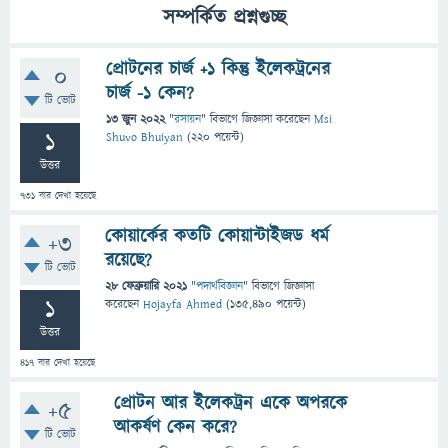
সম্পর্কিত প্রশ্নগুচ্ছ
প্রোটনের চার্জ +১ কিন্তু ইলেকট্রনের
0
চার্জ -১ কেন?
টি ভোট
13 জুন 2022
"
রসায়ন
" বিভাগে
জিজ্ঞাসা
করেছেন
Msi
1
Shuvo Bhuiyan
(
220
পয়েন্ট)
উত্তর
731
বার দেখা হয়েছে
কোয়ার্কের কতটি কোয়ান্টাইজড ধর্ম
+3
রয়েছে?
টি ভোট
28 ফেব্রুয়ারি 2021
"
পদার্থবিজ্ঞান
" বিভাগে
জিজ্ঞাসা
1
করেছেন
Hojayfa Ahmed
(
135,490
পয়েন্ট)
উত্তর
417
বার দেখা হয়েছে
প্রোটন আর ইলেকট্রন একে অপরকে
+5
আকর্ষণ কেন করে?
টি ভোট