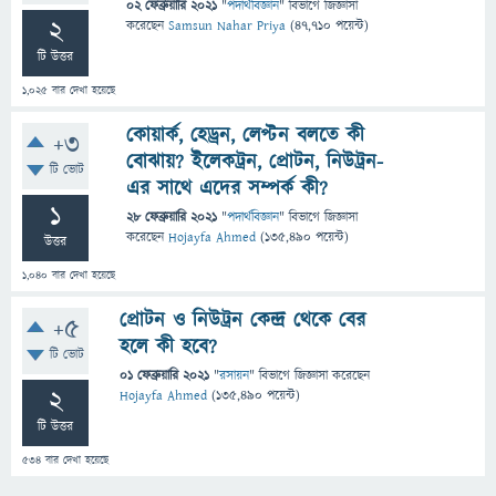
02 ফেব্রুয়ারি 2021
"
পদার্থবিজ্ঞান
" বিভাগে
জিজ্ঞাসা
2
করেছেন
Samsun Nahar Priya
(
47,710
পয়েন্ট)
টি উত্তর
1,025
বার দেখা হয়েছে
কোয়ার্ক, হেড্রন, লেপ্টন বলতে কী
+3
বোঝায়? ইলেকট্রন, প্রোটন, নিউট্রন-
টি ভোট
এর সাথে এদের সম্পর্ক কী?
1
28 ফেব্রুয়ারি 2021
"
পদার্থবিজ্ঞান
" বিভাগে
জিজ্ঞাসা
করেছেন
Hojayfa Ahmed
(
135,490
পয়েন্ট)
উত্তর
1,040
বার দেখা হয়েছে
প্রোটন ও নিউট্রন কেন্দ্র থেকে বের
+5
হলে কী হবে?
টি ভোট
01 ফেব্রুয়ারি 2021
"
রসায়ন
" বিভাগে
জিজ্ঞাসা
করেছেন
2
Hojayfa Ahmed
(
135,490
পয়েন্ট)
টি উত্তর
534
বার দেখা হয়েছে