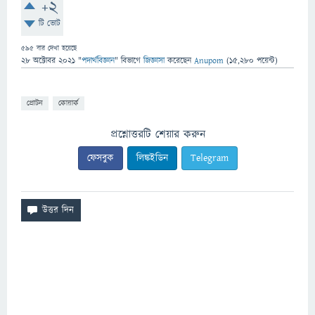
+2
টি ভোট
595
বার দেখা হয়েছে
28 অক্টোবর 2021
"
পদার্থবিজ্ঞান
" বিভাগে
জিজ্ঞাসা
করেছেন
Anupom
(
15,280
পয়েন্ট)
প্রোটন
কোয়ার্ক
প্রশ্নোত্তরটি শেয়ার করুন
ফেসবুক
লিঙ্কইডিন
Telegram