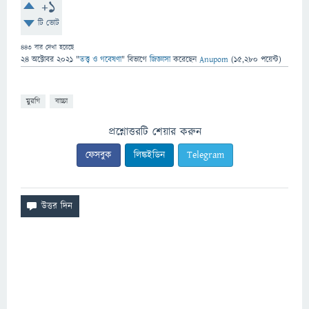
+1
টি ভোট
443
বার দেখা হয়েছে
24 অক্টোবর 2021
"
তত্ত্ব ও গবেষণা
" বিভাগে
জিজ্ঞাসা
করেছেন
Anupom
(
15,280
পয়েন্ট)
মুরগি
বাচ্চা
প্রশ্নোত্তরটি শেয়ার করুন
ফেসবুক
লিঙ্কইডিন
Telegram