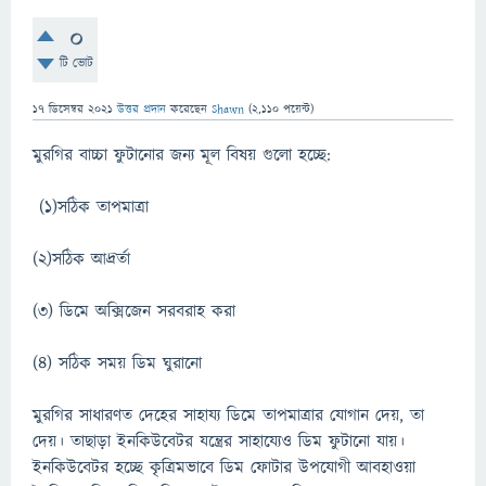
0
টি ভোট
17 ডিসেম্বর 2021
উত্তর প্রদান
করেছেন
Shawn
(
2,110
পয়েন্ট)
মুরগির বাচ্চা ফুটানোর জন্য মূল বিষয় গুলো হচ্ছে:
(১)সঠিক তাপমাত্রা
(২)সঠিক আদ্রর্তা
(৩) ডিমে অক্সিজেন সরবরাহ করা
(৪) সঠিক সময় ডিম ঘুরানো
মুরগির সাধারণত দেহের সাহায্য ডিমে তাপমাত্রার যোগান দেয়, তা
দেয়। তাছাড়া ইনকিউবেটর যন্ত্রের সাহায্যেও ডিম ফুটানো যায়।
ইনকিউবেটর হচ্ছে কৃত্রিমভাবে ডিম ফোটার উপযোগী আবহাওয়া