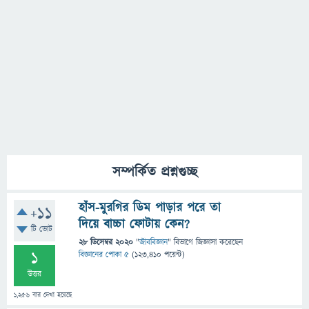
সম্পর্কিত প্রশ্নগুচ্ছ
হাঁস-মুরগির ডিম পাড়ার পরে তা
+11
দিয়ে বাচ্চা ফোটায় কেন?
টি ভোট
28 ডিসেম্বর 2020
"
জীববিজ্ঞান
" বিভাগে
জিজ্ঞাসা
করেছেন
1
বিজ্ঞানের পোকা ৫
(
123,410
পয়েন্ট)
উত্তর
1,256
বার দেখা হয়েছে