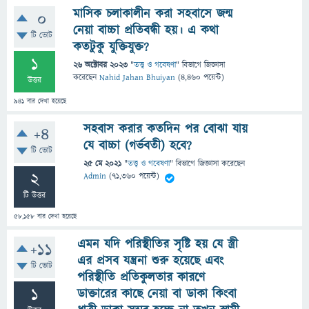
মাসিক চলাকালীন করা সহবাসে জন্ম
0
নেয়া বাচ্চা প্রতিবন্ধী হয়। এ কথা
টি ভোট
কতটুকু যুক্তিযুক্ত?
1
26 অক্টোবর 2023
"
তত্ত্ব ও গবেষণা
" বিভাগে
জিজ্ঞাসা
করেছেন
Nahid Jahan Bhuiyan
(
4,460
পয়েন্ট)
উত্তর
941
বার দেখা হয়েছে
সহবাস করার কতদিন পর বোঝা যায়
+4
যে বাচ্চা (গর্ভবতী) হবে?
টি ভোট
25 মে 2021
"
তত্ত্ব ও গবেষণা
" বিভাগে
জিজ্ঞাসা
করেছেন
2
Admin
(
71,360
পয়েন্ট)
টি উত্তর
58,158
বার দেখা হয়েছে
এমন যদি পরিস্থীতির সৃষ্টি হয় যে স্ত্রী
+11
এর প্রসব যন্ত্রনা শুরু হয়েছে এবং
টি ভোট
পরিস্থীতি প্রতিকুলতার কারণে
1
ডাক্তারের কাছে নেয়া বা ডাকা কিংবা