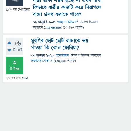
ধাত্রী ডাকা সম্ভব হচ্ছে না তখন স্বামী
উত্তর
কিভাবে ধাত্রীর কাজটি করে নিরাপদে
1,125
বার দেখা হয়েছে
বাচ্চা প্রসব করাতে পারে?
02 জানুয়ারি 2021
"
স্বাস্থ্য ও চিকিৎসা
" বিভাগে
জিজ্ঞাসা
করেছেন
EliusHHimel
(
10,470
পয়েন্ট)
মুরগির ছোট ছোট বাচ্চাকে ভয়
+6
পাওয়া কি কোন ফোবিয়া?
টি ভোট
30 নভেম্বর 2020
"
মনোবিজ্ঞান
" বিভাগে
জিজ্ঞাসা
করেছেন
3
বিজ্ঞানের পোকা ৫
(
123,410
পয়েন্ট)
টি উত্তর
716
বার দেখা হয়েছে