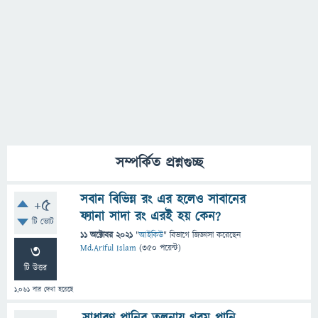
সম্পর্কিত প্রশ্নগুচ্ছ
সবান বিভিন্ন রং এর হলেও সাবানের
+5
ফ্যানা সাদা রং এরই হয় কেন?
টি ভোট
11 অক্টোবর 2021
"
আইকিউ
" বিভাগে
জিজ্ঞাসা
করেছেন
3
Md.Ariful Islam
(
350
পয়েন্ট)
টি উত্তর
1,061
বার দেখা হয়েছে