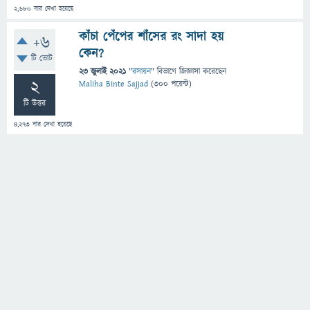
2,680
বার দেখা হয়েছে
কাঁচা পেঁপের শাঁসের রং সাদা হয়
+6
কেন?
টি ভোট
23 জুলাই 2021
"
রসায়ন
" বিভাগে
জিজ্ঞাসা
করেছেন
2
Maliha Binte Sajjad
(
300
পয়েন্ট)
টি উত্তর
4,273
বার দেখা হয়েছে