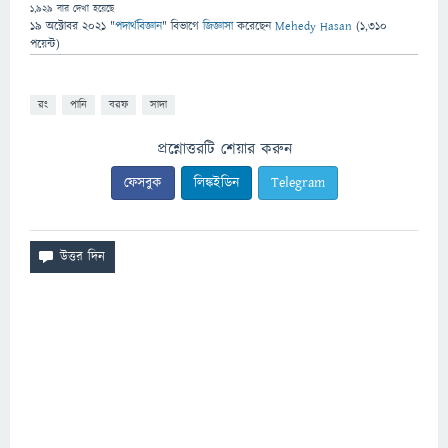
1,929
বার দেখা হয়েছে
19 অক্টোবর 2021
"
পদার্থবিজ্ঞান
" বিভাগে
জিজ্ঞাসা
করেছেন
Mehedy Hasan
(
1,310
পয়েন্ট)
রং
পানি
বরফ
সাদা
প্রশ্নোত্তরটি শেয়ার করুন
ফেসবুক
লিঙ্কইডিন
Telegram