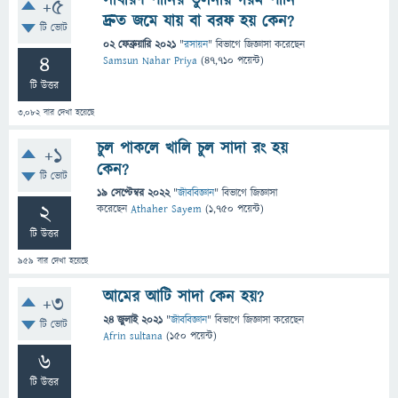
সাধারণ পানির তুলনায় গরম পানি
+5
দ্রুত জমে যায় বা বরফ হয় কেন?
টি ভোট
02 ফেব্রুয়ারি 2021
"
রসায়ন
" বিভাগে
জিজ্ঞাসা
করেছেন
4
Samsun Nahar Priya
(
47,710
পয়েন্ট)
টি উত্তর
3,082
বার দেখা হয়েছে
চুল পাকলে খালি চুল সাদা রং হয়
+1
কেন?
টি ভোট
19 সেপ্টেম্বর 2022
"
জীববিজ্ঞান
" বিভাগে
জিজ্ঞাসা
2
করেছেন
Athaher Sayem
(
1,750
পয়েন্ট)
টি উত্তর
959
বার দেখা হয়েছে
আমের আটি সাদা কেন হয়?
+3
24 জুলাই 2021
"
জীববিজ্ঞান
" বিভাগে
জিজ্ঞাসা
করেছেন
টি ভোট
Afrin sultana
(
150
পয়েন্ট)
6
টি উত্তর