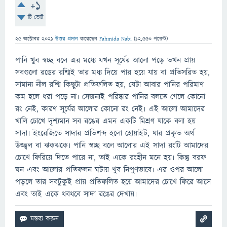
+1
টি ভোট
25 অক্টোবর 2021
উত্তর প্রদান
করেছেন
Fahmida Nabi
(
12,550
পয়েন্ট)
পানি খুব স্বচ্ছ বলে এর মধ্যে যখন সূর্যের আলো পড়ে তখন প্রায়
সবগুলো রঙের রশ্মিই তার মধ্য দিয়ে পার হয়ে যায় বা প্রতিসরিত হয়,
সামান্য নীল রশ্মি কিছুটা প্রতিফলিত হয়, যেটা আবার পানির পরিমাণ
কম হলে ধরা পড়ে না৷ সেজন্যই পরিষ্কার পানির বলতে গেলে কোনো
রং নেই, কারণ সূর্যের আলোর কোনো রং নেই৷ এই আলো আমাদের
খালি চোখে দৃশ্যমান সব রঙের এমন একটি মিশ্রণ যাকে বলা হয়
সাদা৷ ইংরেজিতে সাদার প্রতিশব্দ হলো হোয়াইট, যার প্রকৃত অর্থ
উজ্জ্বল বা ঝকঝকে৷ পানি স্বচ্ছ বলে আলোর এই সাদা রংটি আমাদের
চোখে ফিরিয়ে দিতে পারে না, তাই একে রংহীন মনে হয়৷ কিন্তু বরফ
ঘন এবং আলোর প্রতিফলন ঘটায় খুব নিপুণভাবে৷ এর ওপর আলো
পড়লে তার সবটুকুই প্রায় প্রতিফলিত হয়ে আমাদের চোখে ফিরে আসে
এবং তাই একে ধবধবে সাদা রঙের দেখায়৷