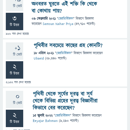
অনবরত ঘুরতে এই শক্তি কি থেকে
টি ভোট
বা কোথায় পায়?
3
09 ফেব্রুয়ারি 2021
"
জ্যোতির্বিজ্ঞান
" বিভাগে
জিজ্ঞাসা
করেছেন
Samsun Nahar Priya
(
47,710
পয়েন্ট)
টি উত্তর
988
বার দেখা হয়েছে
পৃথিবীর সবচেয়ে কাছের গ্রহ কোনটি?
+1
18 এপ্রিল 2021
"
জ্যোতির্বিজ্ঞান
" বিভাগে
জিজ্ঞাসা
করেছেন
টি ভোট
Ubaeid
(
28,340
পয়েন্ট)
2
টি উত্তর
3,632
বার দেখা হয়েছে
পৃথিবী থেকে সূর্যের দূরত্ব বা সূর্য
0
থেকে বিভিন্ন গ্রহের দূরত্ব বিজ্ঞানীরা
টি ভোট
কিভাবে বের করেছেন?
2
15 জুলাই 2022
"
জ্যোতির্বিজ্ঞান
" বিভাগে
জিজ্ঞাসা
করেছেন
Reyajur Rahman
(
9,290
পয়েন্ট)
টি উত্তর