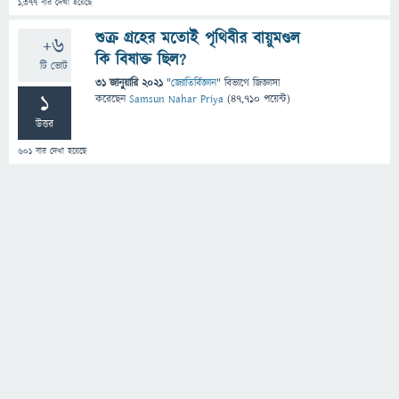
1,377
বার দেখা হয়েছে
শুক্র গ্রহের মতোই পৃথিবীর বায়ুমণ্ডল
+6
কি বিষাক্ত ছিল?
টি ভোট
31 জানুয়ারি 2021
"
জ্যোতির্বিজ্ঞান
" বিভাগে
জিজ্ঞাসা
1
করেছেন
Samsun Nahar Priya
(
47,710
পয়েন্ট)
উত্তর
601
বার দেখা হয়েছে