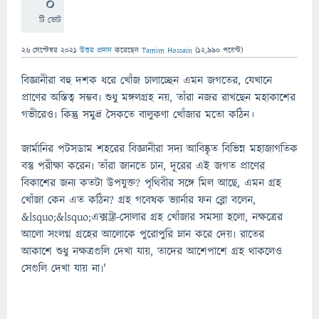
0
টি ভোট
26 সেপ্টেম্বর 2021
উত্তর প্রদান
করেছেন
Tamim Hossain
(
12,990
পয়েন্ট)
বিজ্ঞানীরা বহু দশক ধরে খোঁজ চালাচ্ছেন এমন জগতের, যেখানে
প্রাণের অস্তিত্ব সম্ভব৷ শুধু মঙ্গলগ্রহ নয়, তাঁরা নজর রাখছেন মহাকাশের
গভীরেও৷ কিন্তু সমুদ্র সৈকতে বালুকণা খোঁজার মতো কঠিন।
জার্মানির পটসডাম শহরের বিজ্ঞানীরা সদ্য আবিষ্কৃত বিভিন্ন মহাজাগতিক
বস্তু পরীক্ষা করেন৷ তাঁরা জানতে চান, দূরের এই জগত প্রাণের
বিকাশের জন্য কতটা উপযুক্ত? পৃথিবীর সঙ্গে মিল আছে, এমন গ্রহ
খোঁজা কেন এত কঠিন? গ্রহ গবেষক ভ্যার্নার ফন ব্লো বলেন,
&lsquo;&lsquo;এক্সট্রা-সোলার গ্রহ খোঁজার সমস্যা হলো, নক্ষত্রের
আলো সংলগ্ন গ্রহের আলোকে পুরোপুরি ম্লান করে দেয়৷ রাতের
আকাশে শুধু নক্ষত্রগুলি দেখা যায়, তাদের আশেপাশে গ্রহ থাকলেও
সেগুলি দেখা যায় না৷'