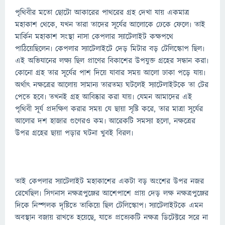
পৃথিবীর মতো ছোটো আকারের পাথরের গ্রহ দেখা যায় একমাত্র
মহাকাশ থেকে, যখন তারা তাদের সূর্যের আলোকে ঢেকে ফেলে৷ তাই
মার্কিন মহাকাশ সংস্থা নাসা কেপলার স্যাটেলাইট কক্ষপথে
পাঠিয়েছিলেন৷ কেপলার স্যাটেলাইটে দেড় মিটার বড় টেলিস্কোপ ছিল৷
এই অভিযানের লক্ষ্য ছিল প্রাণের বিকাশের উপযুক্ত গ্রহের সন্ধান করা৷
কোনো গ্রহ তার সূর্যের পাশ দিয়ে যাবার সময় আলো ঢাকা পড়ে যায়৷
অর্থাৎ নক্ষত্রের আলোয় সামান্য তারতম্য ঘটলেই স্যাটেলাইটকে তা টের
পেতে হবে৷ তখনই গ্রহ আবিষ্কার করা যায়৷ যেমন আমাদের এই
পৃথিবী সূর্য প্রদক্ষিণ করার সময় যে ছায়া সৃষ্টি করে, তার মাত্রা সূর্যের
আলোর দশ হাজার গুণেরও কম৷ আরেকটি সমস্যা হলো, নক্ষত্রের
উপর গ্রহের ছায়া পড়ার ঘটনা খুবই বিরল৷
তাই কেপলার স্যাটেলাইট মহাকাশের একটা বড় অংশের উপর নজর
রেখেছিল৷ সিগনাস নক্ষত্রপুঞ্জের আশেপাশে প্রায় দেড় লক্ষ নক্ষত্রপুঞ্জের
দিকে নিস্পলক দৃষ্টিতে তাকিয়ে ছিল টেলিস্কোপ৷ স্যাটেলাইটকে এমন
অবস্থান বজায় রাখতে হয়েছে, যাতে প্রত্যেকটি নক্ষত্র ডিটেক্টরে সরে না