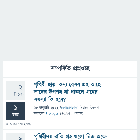
সম্পর্কিত প্রশ্নগুচ্ছ
পৃথিবী ছাড়া অন্য যেসব গ্রহ আছে
+2
তাদের উপগ্রহ না থাকলে গ্রহের
টি ভোট
সমস্যা কি হবে?
1
28 জানুয়ারি 2022
"
জ্যোতির্বিজ্ঞান
" বিভাগে
জিজ্ঞাসা
করেছেন
R Atiqur
(
43,950
পয়েন্ট)
উত্তর
486
বার দেখা হয়েছে
পৃথিবীসহ বাকি গ্রহ গুলো নিজ অক্ষে
+9