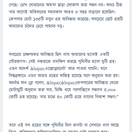
গেছে৷ চোখ ঘোরানোর ক্ষমতা ছাড়া ফোকাস করা সম্ভব নয়৷ অথচ ঠিক
তার আগেই অভিযানের সময়কাল আরও ৩ বছর বাড়ানো হয়েছিল৷
কেপলার মোট ১৩৫টি নতুন গ্রহ আবিষ্কার করেছে৷ সবচেয়ে ছোট গ্রহটি
আমাদের চাঁদের চেয়ে সামান্য বড়৷
সবচেয়ে চাঞ্চল্যকর আবিষ্কার ছিল প্রায় আমাদের মতোই একটি
সৌরজগত৷ সেই নক্ষত্রকে প্রদক্ষিণ করছে পৃথিবীর মতো দুটি গ্রহ৷
এমন আদর্শ &lsquo;এক্সোপ্ল্যানেট' আর পাওয়া যায়নি৷ তবে
বিশ্বব্রহ্মাণ্ডে এমন আরও গ্রহের অস্তিত্ব রয়েছে বলে অনুমান করা হয়৷
ভ্যার্নার ফন ব্লো বলেন, &lsquo;&lsquo;কেপলারের আবিষ্কার থেকে
মোটামুটি অনুমান করা যায়, মিল্কি ওয়ে গ্যালাক্সিতে সম্ভবত ৫,০০০
কোটি গ্রহ রয়েছে৷ তার মধ্যে ৫০ কোটি গ্রহে প্রাণের বিকাশ সম্ভব৷''
তবে এই সব গ্রহের সঙ্গে পৃথিবীর মিল কতটা বা সেখানে প্রাণ আছে