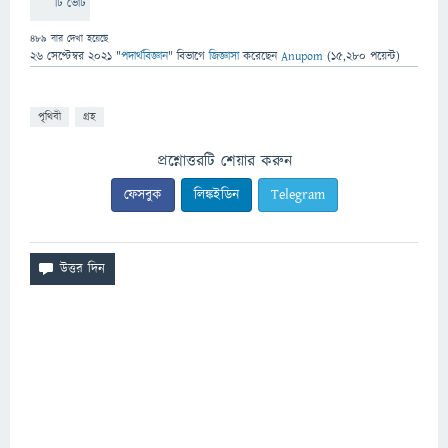
টি ভোট
489
বার দেখা হয়েছে
26 সেপ্টেম্বর 2021
"
পদার্থবিজ্ঞান
" বিভাগে
জিজ্ঞাসা
করেছেন
Anupom
(
15,280
পয়েন্ট)
পৃথিবী
গ্রহ
প্রশ্নোত্তরটি শেয়ার করুন
ফেসবুক
লিঙ্কইডিন
Telegram