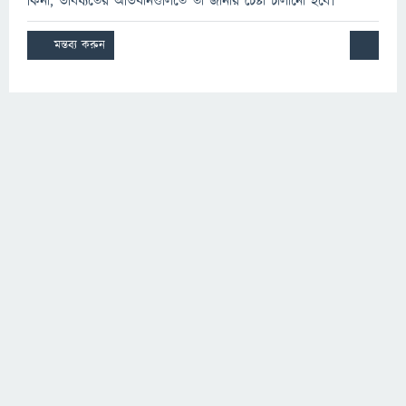
কিনা, ভবিষ্যতের অভিযানগুলিতে তা জানার চেষ্টা চালানো হবে৷