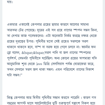
যায়৷
একমাত্র এভাবেই কেপলার গ্রহের ছায়ার কারণে আলোর সামান্য
তারতম্য টের পেয়েছে৷ দূরের এই সব গ্রহে প্রাণের স্পন্দন সম্ভব কিনা,
তা দেখার কাজ গবেষকদের৷ এটা অনেকটা নির্ভর করছে নক্ষত্র থেকে
গ্রহের দূরত্বের উপর৷ পৃথিবীর মতো সেই গ্রহেও তরলকে তরল
থাকতে থাকতে হবে, বাষ্প বা বরফ হয়ে গেলে চলবে না৷ ভ্যার্নার ফন
ব্লো বলেন, &lsquo;&lsquo;তরল পানি বা জল প্রাণের স্পন্দনের
পূর্বশর্ত, যেমনটা পৃথিবীতে ঘটেছিল৷ অন্য কোনো গ্রহের তাপমাত্রা যতি
আনুমানিক শূন্য থেকে ১০০ ডিগ্রি সেলসিয়াস পর্যন্ত ঘোরাফেরা করে,
তখন সেখানে তরল জল থাকা সম্ভব৷ এমন পরিবেশে প্রাণের বিকাশ
ঘটা সম্ভব৷''
কিন্তু কেপলার আর দ্বিতীয় পৃথিবীর সন্ধান করতে পারেনি ৷ কারণ গত
বছরের আগস্ট মাসে স্যাটেলাইটের দুটি গুরুত্বপূর্ণ যন্ত্রাংশ বিকল হয়ে