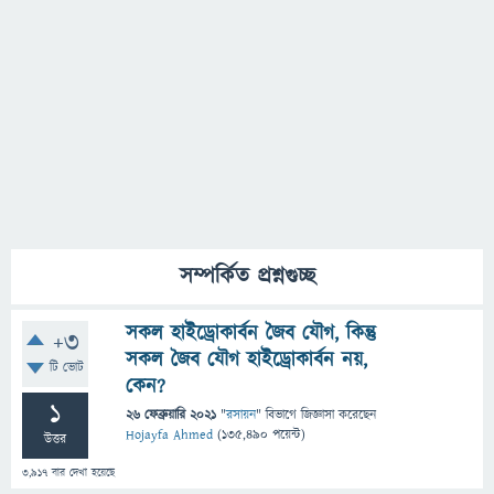
সম্পর্কিত প্রশ্নগুচ্ছ
সকল হাইড্রোকার্বন জৈব যৌগ, কিন্তু
+3
সকল জৈব যৌগ হাইড্রোকার্বন নয়,
টি ভোট
কেন?
1
26 ফেব্রুয়ারি 2021
"
রসায়ন
" বিভাগে
জিজ্ঞাসা
করেছেন
Hojayfa Ahmed
(
135,490
পয়েন্ট)
উত্তর
3,917
বার দেখা হয়েছে