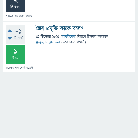
2
টি উত্তর
1,485
বার দেখা হয়েছে
জৈব প্রযুক্তি কাকে বলে?
+1
31 ডিসেম্বর 2021
"
জীববিজ্ঞান
" বিভাগে
জিজ্ঞাসা
করেছেন
টি ভোট
Hojayfa Ahmed
(
135,490
পয়েন্ট)
1
উত্তর
5,352
বার দেখা হয়েছে