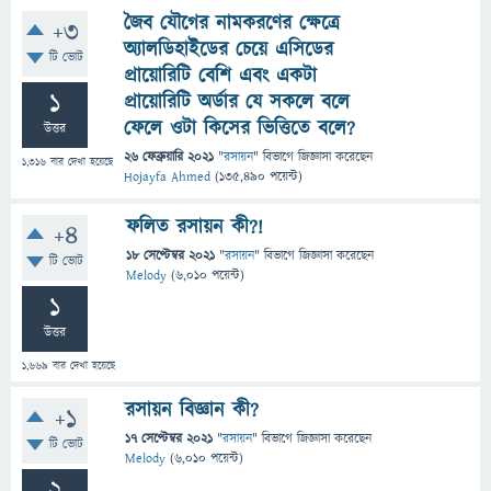
জৈব যৌগের নামকরণের ক্ষেত্রে
+3
অ্যালডিহাইডের চেয়ে এসিডের
টি ভোট
প্রায়োরিটি বেশি এবং একটা
1
প্রায়োরিটি অর্ডার যে সকলে বলে
ফেলে ওটা কিসের ভিত্তিতে বলে?
উত্তর
26 ফেব্রুয়ারি 2021
"
রসায়ন
" বিভাগে
জিজ্ঞাসা
করেছেন
1,316
বার দেখা হয়েছে
Hojayfa Ahmed
(
135,490
পয়েন্ট)
ফলিত রসায়ন কী?!
+4
18 সেপ্টেম্বর 2021
"
রসায়ন
" বিভাগে
জিজ্ঞাসা
করেছেন
টি ভোট
Melody
(
6,010
পয়েন্ট)
1
উত্তর
1,669
বার দেখা হয়েছে
রসায়ন বিজ্ঞান কী?
+1
17 সেপ্টেম্বর 2021
"
রসায়ন
" বিভাগে
জিজ্ঞাসা
করেছেন
টি ভোট
Melody
(
6,010
পয়েন্ট)