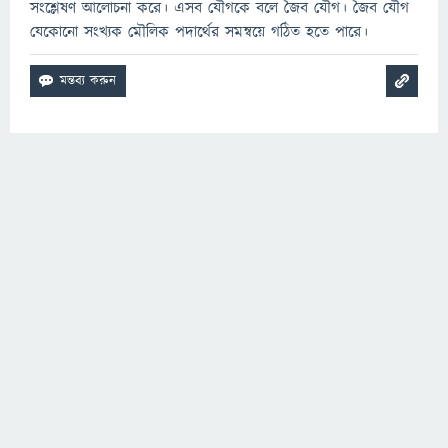
সংশ্লেষণ আলোচনা করে। এসব যৌগকে বলে জৈব যৌগ। জৈব যৌগ
যেকোনো সংখ্যক মৌলিক পদার্থের সমন্বয়ে গঠিত হতে পারে।