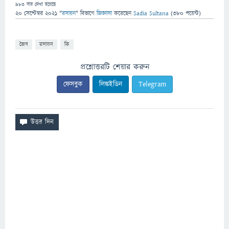
983
বার দেখা হয়েছে
20 সেপ্টেম্বর 2021
"
রসায়ন
" বিভাগে
জিজ্ঞাসা
করেছেন
Sadia Sultana
(
380
পয়েন্ট)
জৈব
রসায়ন
কি
প্রশ্নোত্তরটি শেয়ার করুন
ফেসবুক
লিঙ্কইডিন
Telegram