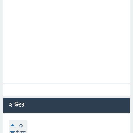
2
উত্তর
0
টি ভোট