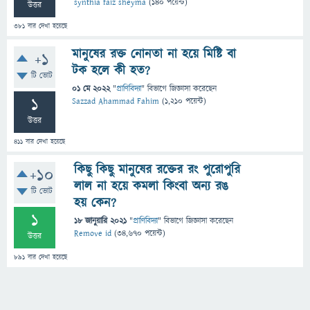
synthia faiz sheyma
(
140
পয়েন্ট)
উত্তর
381
বার দেখা হয়েছে
মানুষের রক্ত নোনতা না হয়ে মিষ্টি বা
+1
টক হলে কী হত?
টি ভোট
01 মে 2022
"
প্রাণিবিদ্যা
" বিভাগে
জিজ্ঞাসা
করেছেন
1
Sazzad Ahammad Fahim
(
1,210
পয়েন্ট)
উত্তর
411
বার দেখা হয়েছে
কিছু কিছু মানুষের রক্তের রং পুরোপুরি
+10
লাল না হয়ে কমলা কিংবা অন্য রঙ
টি ভোট
হয় কেন?
1
18 জানুয়ারি 2021
"
প্রাণিবিদ্যা
" বিভাগে
জিজ্ঞাসা
করেছেন
Remove id
(
34,670
পয়েন্ট)
উত্তর
891
বার দেখা হয়েছে