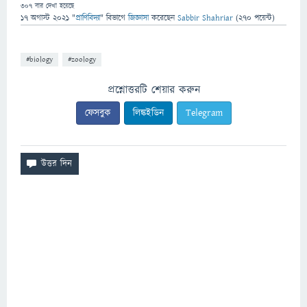
307
বার দেখা হয়েছে
17 অগাস্ট 2021
"
প্রাণিবিদ্যা
" বিভাগে
জিজ্ঞাসা
করেছেন
Sabbir Shahriar
(
270
পয়েন্ট)
#biology
#zoology
প্রশ্নোত্তরটি শেয়ার করুন
ফেসবুক
লিঙ্কইডিন
Telegram