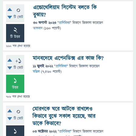
এন্ডোথেলিয়াম সিস্টেম বলতে কি
0
বুঝায়?
টি ভোট
30 অগাস্ট 2023
"
প্রাণিবিদ্যা
" বিভাগে
জিজ্ঞাসা
করেছেন
2
তাসবান
(
160
পয়েন্ট)
টি উত্তর
660
বার দেখা হয়েছে
মানবদেহে এপেনডিক্স এর কাজ কি?
+1
11 জুলাই 2022
"
প্রাণিবিদ্যা
" বিভাগে
জিজ্ঞাসা
করেছেন
টি ভোট
স্বপ্নিল
(
7,560
পয়েন্ট)
1
উত্তর
708
বার দেখা হয়েছে
মোরগকে ঘরে আটকে রাখলেও
0
কিভাবে বুঝে সকাল হয়েছে, আর
টি ভোট
ডাকে কিভাবে?
1
03 অক্টোবর 2022
"
প্রাণিবিদ্যা
" বিভাগে
জিজ্ঞাসা
করেছেন