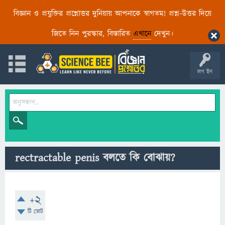
বিজ্ঞান ও প্রযুক্তির প্রশ্নোত্তর দুনিয়ায় আপনাকে স্বাগতম! প্রশ্ন-উত্তর দিয়ে
জিতে নিন পুরস্কার, বিস্তারিত
এখানে
দেখুন।
লগ ইন
rectractable penis বলতে কি বোঝায়?
+2
টি ভোট