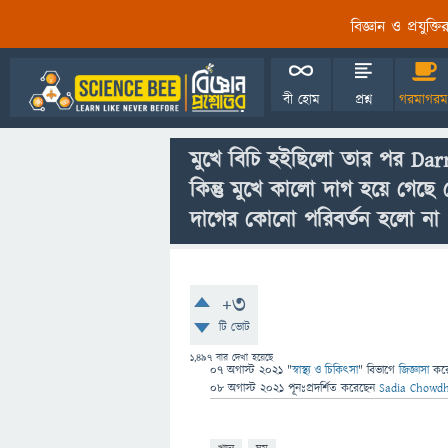
বিজ্ঞান ও প্রযুক্
বী হোম
প্রশ্ন
গরমাগরম
মুখে বিচি হইছিলো তার পর Dar
কিন্তু মুখে কালো দাগ হয়ে গেছে 
দাগের কোনো পরিবর্তন হলো না
+3
টি ভোট
1,497
বার দেখা হয়েছে
07 অগাস্ট 2021
"
স্বাস্থ্য ও চিকিৎসা
" বিভাগে
জিজ্ঞাসা
কর
08 অগাস্ট 2021
পূনঃপ্রদর্শিত
করেছেন
Sadia Chowd