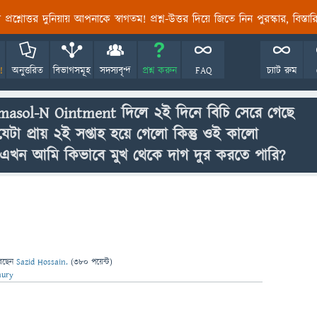
তির প্রশ্নোত্তর দুনিয়ায় আপনাকে স্বাগতম! প্রশ্ন-উত্তর দিয়ে জিতে নিন পুরস্কার, বিস্ত
!
অনুত্তরিত
বিভাগসমূহ
সদস্যবৃন্দ
প্রশ্ন করুন
FAQ
চ্যাট রুম
masol-N Ointment দিলে ২ই দিনে বিচি সেরে গেছে
যেটা প্রায় ২ই সপ্তাহ হয়ে গেলো কিন্তু ওই কালো
 এখন আমি কিভাবে মুখ থেকে দাগ দুর করতে পারি?
েছেন
Sazid Hossain.
(
380
পয়েন্ট)
hury