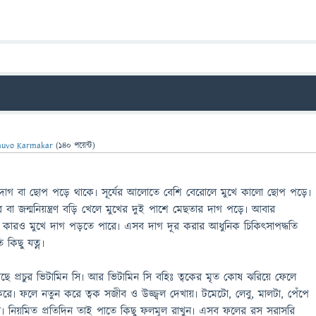
huvo Karmakar
(
140
পয়েন্ট)
গ বা ছোপ পড়ে থাকে৷ সূর্যের আলোতে বেশি বেরোলে মুখে কালো ছোপ পড়ে৷
 পর বা জন্মনিয়ন্ত্রণ বড়ি খেলে মুখের দুই পাশে মেছতার দাগ পড়ে৷ আবার
ে কারও মুখে দাগ পড়তে পারে৷ এসব দাগ দূর করার আধুনিক চিকিৎসাপদ্ধতি
 কিছু যত্ন৷
ে প্রচুর ভিটামিন সি৷ আর ভিটামিন সি বহিঃ ত্বকের মৃত কোষ ঝরিয়ে ফেলে
করে৷ ফলে নতুন করে ত্বক সজীব ও উজ্জ্বল দেখায়৷ টমেটো, লেবু, মালটা, পেঁপে
সি৷ নিয়মিত প্রতিদিন তাই পাতে কিছু ফলমূল রাখুন৷ এসব ফলের রস সরাসরি