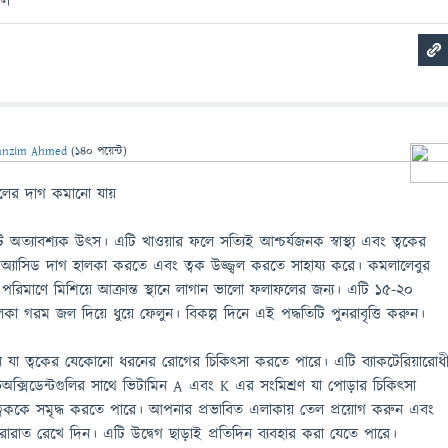
াল
anzim Ahmed
(
140
পয়েন্ট)
পলের দাগ কমানো যায়
ত্যাবশ্যক উৎস। এটি খাওয়ার ফলে সত্যিই আশ্চর্যজনক স্বাস্থ্য এবং ত্বকের
 অ্যাসিড দাগ হালকা করতে এবং ত্বক উজ্জ্বল করতে সাহায্য করে। কমলালেবুর
 পরিমাণে মিশিয়ে আক্রান্ত স্থানে লাগান ভালো ফলাফলের জন্য। এটি 15-20
কা গরম জল দিয়ে ধুয়ে ফেলুন। বিকল্প দিনে এই পদ্ধতিটি পুনরাবৃত্তি করুন।
যা ত্বকের যেকোনো ধরনের রোগের চিকিৎসা করতে পারে। এটি ব্যাকটেরিয়ারোধ
টিঅক্সিডেন্টগুলির সাথে ভিটামিন A এবং K এর সংমিশ্রণ যা পোড়ার চিকিত্সা
ককে সমৃদ্ধ করতে পারে। আপনার প্রভাবিত এলাকায় তেল প্রয়োগ করুন এবং
রাত রেখে দিন। এটি উদ্বেগ ছাড়াই প্রতিদিন ব্যবহার করা যেতে পারে।