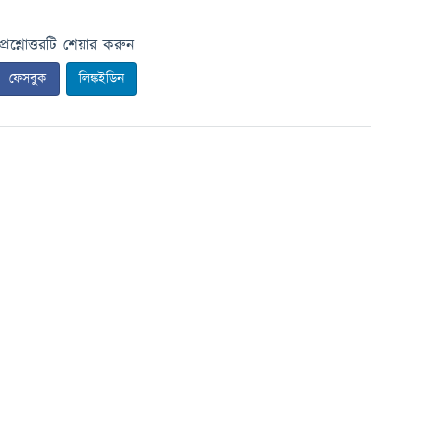
প্রশ্নোত্তরটি শেয়ার করুন
ফেসবুক
লিঙ্কইডিন