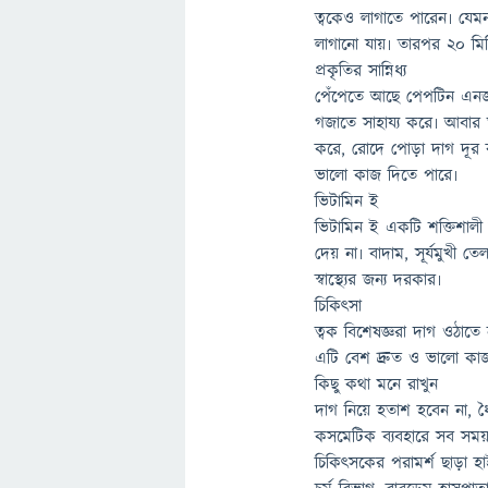
ত্বকেও লাগাতে পারেন৷ যেম
লাগানো যায়৷ তারপর ২০ মিন
প্রকৃতির সান্নিধ্য
পেঁপেতে আছে পেপটিন এনজা
গজাতে সাহায্য করে৷ আবার ঘৃ
করে, রোদে পোড়া দাগ দূ
ভালো কাজ দিতে পারে৷
ভিটামিন ই
ভিটামিন ই একটি শক্তিশালী অ্
দেয় না৷ বাদাম, সূর্যমুখী ত
স্বাস্থ্যের জন্য দরকার৷
চিকিৎসা
ত্বক বিশেষজ্ঞরা দাগ ওঠাতে
এটি বেশ দ্রুত ও ভালো কাজ
কিছু কথা মনে রাখুন
দাগ নিয়ে হতাশ হবেন না, ধৈ
কসমেটিক ব্যবহারে সব সময় ভা
চিকিৎসকের পরামর্শ ছাড়া হা