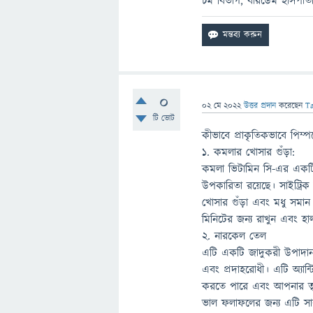
চর্ম বিভাগ, বারডেম হাসপাত
0
02 মে 2022
উত্তর প্রদান
করেছেন
T
টি ভোট
কীভাবে প্রাকৃতিকভাবে পিম্
1. কমলার খোসার গুঁড়া:
কমলা ভিটামিন সি-এর একটি অ
উপকারিতা রয়েছে। সাইট্রিক
খোসার গুঁড়া এবং মধু সমান
মিনিটের জন্য রাখুন এবং হাল
2. নারকেল তেল
এটি একটি জাদুকরী উপাদান 
এবং প্রদাহরোধী। এটি অ্যান্
করতে পারে এবং আপনার ত্ব
ভাল ফলাফলের জন্য এটি সারা