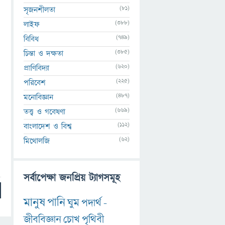
(81)
সৃজনশীলতা
(388)
লাইফ
(749)
বিবিধ
(385)
চিন্তা ও দক্ষতা
(620)
প্রাণিবিদ্যা
(225)
পরিবেশ
(487)
মনোবিজ্ঞান
(669)
তত্ত্ব ও গবেষণা
(112)
বাংলাদেশ ও বিশ্ব
(62)
মিথোলজি
সর্বাপেক্ষা জনপ্রিয় ট্যাগসমূহ
মানুষ
পানি
ঘুম
পদার্থ
-
জীববিজ্ঞান
চোখ
পৃথিবী