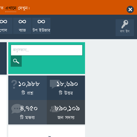
ারিত
এখানে
দেখুন।
পোল
ব্যাজ
টপ ইউজার
লগ ইন
10,988
18,690
টি প্রশ্ন
টি উত্তর
4,750
890,109
টি মন্তব্য
জন সদস্য