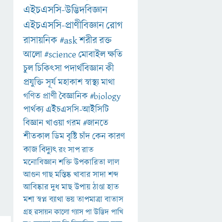
এইচএসসি-উদ্ভিদবিজ্ঞান
এইচএসসি-প্রাণীবিজ্ঞান
রোগ
রাসায়নিক
#ask
শরীর
রক্ত
আলো
#science
মোবাইল
ক্ষতি
চুল
চিকিৎসা
পদার্থবিজ্ঞান
কী
প্রযুক্তি
সূর্য
মহাকাশ
স্বাস্থ্য
মাথা
গণিত
প্রাণী
বৈজ্ঞানিক
#biology
পার্থক্য
এইচএসসি-আইসিটি
বিজ্ঞান
খাওয়া
গরম
#জানতে
শীতকাল
ডিম
বৃষ্টি
চাঁদ
কেন
কারণ
কাজ
বিদ্যুৎ
রং
সাপ
রাত
মনোবিজ্ঞান
শক্তি
উপকারিতা
লাল
আগুন
গাছ
মস্তিষ্ক
খাবার
সাদা
শব্দ
আবিষ্কার
দুধ
মাছ
উপায়
ঠাণ্ডা
হাত
মশা
স্বপ্ন
ব্যাথা
ভয়
তাপমাত্রা
বাতাস
গ্রহ
রসায়ন
কালো
গ্যাস
পা
উদ্ভিদ
পাখি