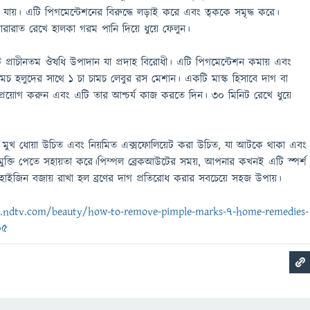
়ে যায়। এটি পিগমেন্টেশনের বিরুদ্ধে লড়াই করে এবং ত্বককে সমৃদ্ধ করে।
 সারারাত রেখে হালকা গরম পানি দিয়ে ধুয়ে ফেলুন।
্রাচীনতম ঔষধি উপাদান যা প্রদাহ বিরোধী। এটি পিগমেন্টেশন কমায় এবং
ামচ হলুদের সাথে ১ চা চামচ লেবুর রস মেশান। একটি মাস্ক হিসাবে দাগ বা
্রয়োগ করুন এবং এটি তার আশ্চর্য কাজ করতে দিন। 30 মিনিট রেখে ধুয়ে
মুখ ধোয়া উচিত এবং নিয়মিত এক্সফোলিয়েট করা উচিত, যা আটকে থাকা এবং
মুক্তি পেতে সহায়তা করে।পিম্পল ব্রেকআউটের সময়, আপনার কখনই এটি স্পর্শ
াইজিন বজায় রাখা হল ব্রণের দাগ প্রতিরোধ করার সবচেয়ে সহজ উপায়।
er.ndtv.com/beauty/how-to-remove-pimple-marks-7-home-remedies-
05