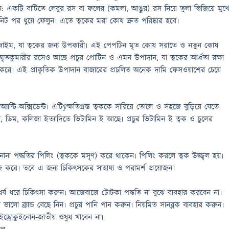
ন: একটি বাটিতে লেবুর রস বা ফলের (কমলা, আঙুর) রস নিয়ে তুলা ভিজিয়ে মুখ
িট পর ধুয়ে ফেলুন৷ এতে ত্বকের মরা কোষ দ্রুত পরিষ্কার হবে৷
ইম, যা ত্বকের জন্য উপকারী৷ এই পেপটিন মৃত কোষ সরাতে ও নতুন কোষ
তকুমারীর রসেও আছে প্রচুর প্রোটিন ও এমন উপাদান, যা ত্বকের আর্দ্রতা রক্ষা
র করে৷ এই প্রাকৃতিক উপাদান বাজারের প্রচলিত অনেক দামি ফেসওয়াশের চেয়ে
যান্টি-অক্সিডেন্ট৷ এটিÿক্ষতিগ্রস্ত ত্বককে সারিয়ে তোলে ও সহজে বুড়িয়ে যেতে
েল, ডিম, কলিজা ইত্যাদিতে ভিটামিন ই আছে৷ প্রচুর ভিটামিন ই ত্বক ও চুলের
 নানা পদ্ধতির পিলিং (ত্বককে মসৃণ) করে থাকেন৷ পিলিং করলে ত্বক উজ্জ্বল হয়৷
 করে৷ তবে এ জন্য চিকিৎসকের সাহায্য ও পরামর্শ প্রয়োজন৷
র্য ধরে চিকিৎসা করুন৷ আজেবাজে টোটকা পদ্ধতি না বুঝে ব্যবহার করবেন না৷
লো ব্র্যান্ড বেছে নিন৷ প্রচুর পানি পান করুন৷ নিয়মিত সানব্লক ব্যবহার করুন৷
ইড্রোকুইনোন-জাতীয় ওষুধ খাবেন না৷