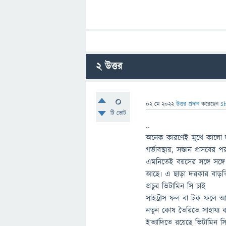
2
উত্তর
0
02 মে 2022
উত্তর প্রদান
করেছেন
S
টি ভোট
..
অনেক কারণেই মুখে কালো দা
গর্ভাবস্থায়, সন্তান প্রসবের
এমনিতেই বয়সের সঙ্গে সঙ্গ
আছে৷ এ ছাড়া দরকার বাড়তি
প্রচুর ভিটামিন সি চাই
সাইট্রাস ফল বা টক ফলে আছ
নতুন কোষ তৈরিতে সাহায্য 
ইত্যাদিতে রয়েছে ভিটামিন 