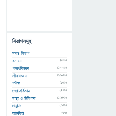
বিভাগসমূহ
সমস্ত বিভাগ
(641)
রসায়ন
(1,035)
পদার্থবিজ্ঞান
(1,830)
জীববিজ্ঞান
(159)
গণিত
(526)
জ্যোতির্বিজ্ঞান
(1,989)
স্বাস্থ্য ও চিকিৎসা
(736)
প্রযুক্তি
(67)
আইকিউ