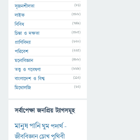
(81)
সৃজনশীলতা
(388)
লাইফ
(749)
বিবিধ
(385)
চিন্তা ও দক্ষতা
(620)
প্রাণিবিদ্যা
(225)
পরিবেশ
(488)
মনোবিজ্ঞান
(669)
তত্ত্ব ও গবেষণা
(112)
বাংলাদেশ ও বিশ্ব
(62)
মিথোলজি
সর্বাপেক্ষা জনপ্রিয় ট্যাগসমূহ
মানুষ
পানি
ঘুম
পদার্থ
-
জীববিজ্ঞান
চোখ
পৃথিবী