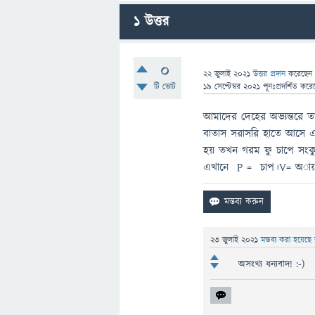
1
উত্তর
0
22 জুলাই 2021
উত্তর প্রদান
করেছে
টি ভোট
19 সেপ্টেম্বর 2021
পূনঃপ্রদর্শিত
করে
আমাদের দেহের অভ্যন্তরে ত
বাতাস সরাসরি হাতে আসে এব
হয় তখন গরম ফু চাপে সংকুচ
এখানে P = চাপ।V= অায়তন 
23 জুলাই 2021
মন্তব্য করা হয়েছে
অসংখ্য ধন্যবাদ! :-)