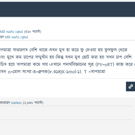
ন
MD Nafiz Iqbal
(
510
পয়েন্ট)
ছেন
MD Nafiz Iqbal
াপমাত্রা সাধারণত বেশি থাকে।যখন মুখ হা করে ফু দেওয়া হয় ফুসফুস থেকে
ং মুখে কম চাপের সম্মুখীন হয়।কিন্তু যখন মুখ ছোট করা হয় তখন চাপ বেশি
িত হয়ে তাপমাত্রা কমে যায়।এখানে পদার্থবিজ্ঞানের সূত্র (PV=nRT) কাজ করে।
n=মোল সংখ্যা।R=ধ্রুবক(8.314JK-1mol-1). T =তাপমাত্রা
করেছেন
Nafees
(
2,630
পয়েন্ট)