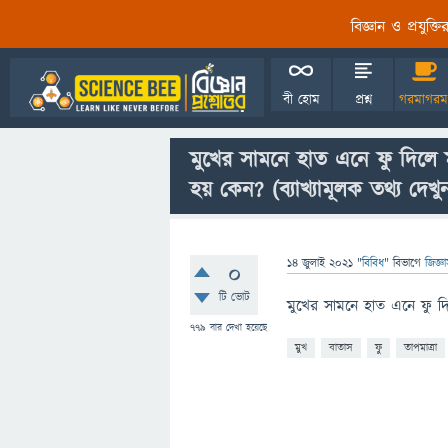
বিজ্ঞান ও প্রযুক্
বী হোম
প্রশ্ন
গরমাগরম
মুখের সামনে হাত এনে ফু দিলে ম
হয় কেন? (ব্যাখ্যামূলক তথ্য দে
14 জুলাই 2021
"
বিবিধ
" বিভাগে
জিজ্ঞ
0
টি ভোট
মুখের সামনে হাত এনে ফু দি
779
বার দেখা হয়েছে
মুখ
বাতাস
ফু
তাপমাত্রা