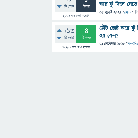
আর ফুঁ দিলে নেভে
টি ভোট
উত্তর
08 জুলাই 2022
"
রসায়ন
" বি
1,262
বার দেখা হয়েছে
ঠোঁট ছোট করে ফুঁ 
+13
4
হয় কেন?
টি ভোট
টি উত্তর
21 সেপ্টেম্বর 2020
"
পদার্থবিজ
19,207
বার দেখা হয়েছে