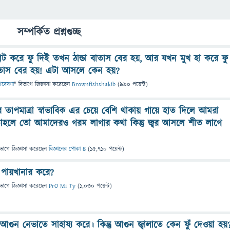
সম্পর্কিত প্রশ্নগুচ্ছ
 করে ফু দিই তখন ঠান্ডা বাতাস বের হয়, আর যখন মুখ হা করে ফু
াস বের হয়! এটা আসলে কেন হয়?
 গবেষণা
" বিভাগে
জিজ্ঞাসা
করেছেন
Brownfishshakib
(
990
পয়েন্ট)
 তাপমাত্রা স্বাভাবিক এর চেয়ে বেশি থাকায় গায়ে হাত দিলে আমরা
াহলে তো আমাদেরও গরম লাগার কথা কিন্তু জ্বর আসলে শীত লাগে
িভাগে
জিজ্ঞাসা
করেছেন
বিজ্ঞানের পোকা ৪
(
15,710
পয়েন্ট)
ে পায়খানার করে?
িভাগে
জিজ্ঞাসা
করেছেন
PrO Mi Ty
(
1,030
পয়েন্ট)
গুন নেভাতে সাহায্য করে। কিন্তু আগুন জ্বালাতে কেন ফুঁ দেওয়া হয়