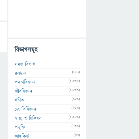
বিভাগসমূহ
সমস্ত বিভাগ
(641)
রসায়ন
(1,035)
পদার্থবিজ্ঞান
(1,830)
জীববিজ্ঞান
(159)
গণিত
(526)
জ্যোতির্বিজ্ঞান
(1,989)
স্বাস্থ্য ও চিকিৎসা
(736)
প্রযুক্তি
(67)
আইকিউ