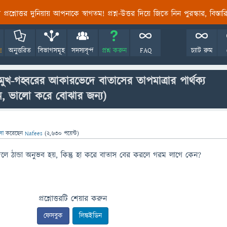
তির প্রশ্নোত্তর দুনিয়ায় আপনাকে স্বাগতম! প্রশ্ন-উত্তর দিয়ে জিতে নিন পুরস্কার, বিস্ত
!
অনুত্তরিত
বিভাগসমূহ
সদস্যবৃন্দ
প্রশ্ন করুন
FAQ
চ্যাট রুম
ুখ-গহ্বরের আকারভেদে বাতাসের তাপমাত্রার পার্থক্য
খুন, ভালো করে বোঝার জন্য)
াসা
করেছেন
Nafees
(
2,630
পয়েন্ট)
লে ঠান্ডা অনুভব হয়, কিন্তু হা করে বাতাস বের করলে গরম লাগে কেন?
প্রশ্নোত্তরটি শেয়ার করুন
ফেসবুক
লিঙ্কইডিন