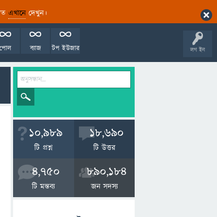
ারিত
এখানে
দেখুন।
পোল
ব্যাজ
টপ ইউজার
লগ ইন
10,989
18,690
টি প্রশ্ন
টি উত্তর
4,750
890,184
টি মন্তব্য
জন সদস্য