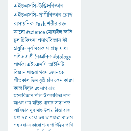
এইচএসসি-উদ্ভিদবিজ্ঞান
এইচএসসি-প্রাণীবিজ্ঞান
রোগ
রাসায়নিক
#ask
শরীর
রক্ত
আলো
#science
মোবাইল
ক্ষতি
চুল
চিকিৎসা
পদার্থবিজ্ঞান
কী
প্রযুক্তি
সূর্য
মহাকাশ
স্বাস্থ্য
মাথা
গণিত
প্রাণী
বৈজ্ঞানিক
#biology
পার্থক্য
এইচএসসি-আইসিটি
বিজ্ঞান
খাওয়া
গরম
#জানতে
শীতকাল
ডিম
বৃষ্টি
চাঁদ
কেন
কারণ
কাজ
বিদ্যুৎ
রং
সাপ
রাত
মনোবিজ্ঞান
শক্তি
উপকারিতা
লাল
আগুন
গাছ
মস্তিষ্ক
খাবার
সাদা
শব্দ
আবিষ্কার
দুধ
মাছ
উপায়
ঠাণ্ডা
হাত
মশা
স্বপ্ন
ব্যাথা
ভয়
তাপমাত্রা
বাতাস
গ্রহ
রসায়ন
কালো
গ্যাস
পা
উদ্ভিদ
পাখি