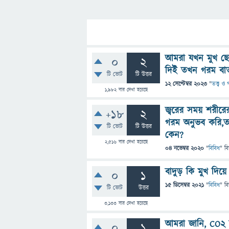
আমরা যখন মুখ ছোট
0
2
দিই তখন গরম বাত
টি ভোট
টি উত্তর
12 সেপ্টেম্বর 2023
"
তত্ত্ব ও
1,982
বার দেখা হয়েছে
জ্বরের সময় শরীরের
+18
2
গরম অনুভব করি,ত
টি ভোট
টি উত্তর
কেন?
2,516
বার দেখা হয়েছে
04 নভেম্বর 2020
"
বিবিধ
" ব
বাদুড় কি মুখ দিয়
0
1
15 ডিসেম্বর 2021
"
বিবিধ
" ব
টি ভোট
উত্তর
3,133
বার দেখা হয়েছে
আমরা জানি, CO2 আ
0
1