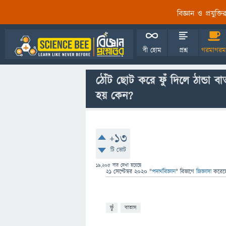
বিজ্ঞান ও প্রযুক্
বী হোম
প্রশ্ন
গরমাগরম
ঠোঁট ছোট করে ফুঁ দিলে ঠান্ডা ব
হয় কেন?
+13
টি ভোট
19,205
বার দেখা হয়েছে
21 সেপ্টেম্বর 2020
"
পদার্থবিজ্ঞান
" বিভাগে
জিজ্ঞাসা
করে
ফুঁ
বাতাস