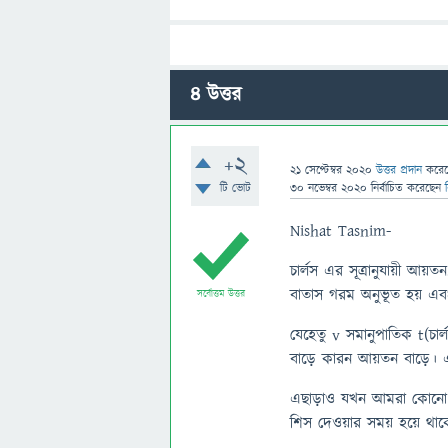
4
উত্তর
+2
21 সেপ্টেম্বর 2020
উত্তর প্রদান
করে
টি ভোট
30 নভেম্বর 2020
নির্বাচিত
করেছেন
Nishat Tasnim-
চার্লস এর সূত্রানুযায়ী আয়ত
বাতাস গরম অনুভূত হয় এবং 
সর্বোত্তম উত্তর
যেহেতু v সমানুপাতিক t(চার
বাড়ে কারন আয়তন বাড়ে। এ
এছাড়াও যখন আমরা কোনো কিছ
শিস দেওয়ার সময় হয়ে থাক