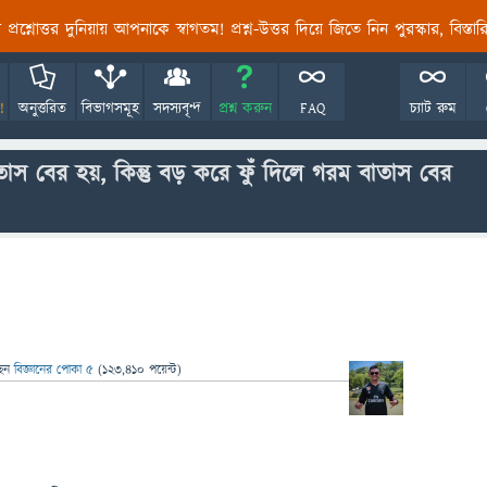
তির প্রশ্নোত্তর দুনিয়ায় আপনাকে স্বাগতম! প্রশ্ন-উত্তর দিয়ে জিতে নিন পুরস্কার, বিস্ত
!
অনুত্তরিত
বিভাগসমূহ
সদস্যবৃন্দ
প্রশ্ন করুন
FAQ
চ্যাট রুম
াতাস বের হয়, কিন্তু বড় করে ফুঁ দিলে গরম বাতাস বের
ছেন
বিজ্ঞানের পোকা ৫
(
123,410
পয়েন্ট)