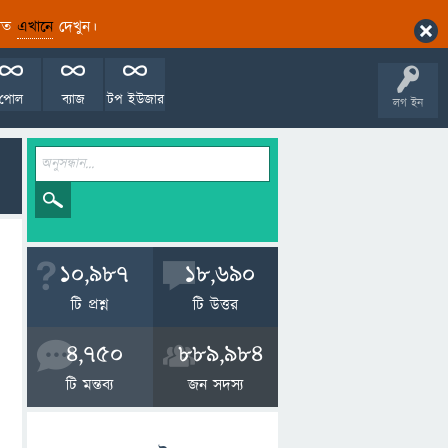
ারিত
এখানে
দেখুন।
পোল
ব্যাজ
টপ ইউজার
লগ ইন
10,987
18,690
টি প্রশ্ন
টি উত্তর
4,750
889,984
টি মন্তব্য
জন সদস্য