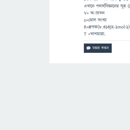
এখানে পদার্থবিজ্ঞানের সূ
V= অায়তন
n=মোল সংখ্যা
R=ধ্রুবক(8.314JK-1mol-1)
T =তাপমাত্রা.