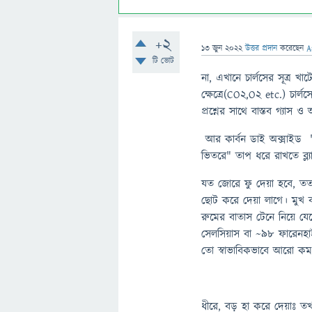
+2
13 জুন 2022
উত্তর প্রদান
করেছেন
A
টি ভোট
না, এখানে চার্লসের সূত্র খাটে
ক্ষেত্রে(CO2,O2 etc.) চা
প্রশ্নের সাথে বাস্তব গ্যাস
আর কার্বন ডাই অক্সাইড "সা
ভিতরে" তাপ ধরে রাখতে ব্ল
যত জোরে ফু দেয়া হবে, তত
ছোট করে দেয়া লাগে। মুখ ব
রুমের বাতাস টেনে নিয়ে যে
সেলসিয়াস বা ~৯৮ ফারেনহা
তো স্বাভাবিকভাবে আরো ক
ধীরে, বড় হা করে দেয়াঃ তখ