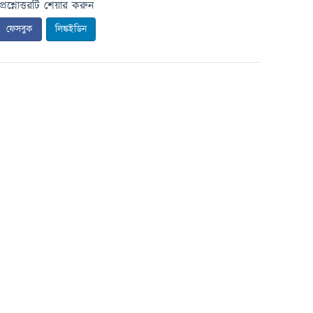
প্রশ্নোত্তরটি শেয়ার করুন
ফেসবুক
লিঙ্কইডিন