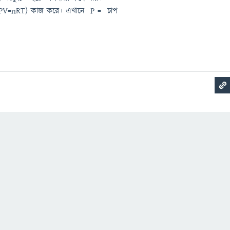
ত্র (PV=nRT) কাজ করে। এখানে P = চাপ