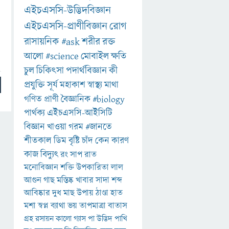
এইচএসসি-উদ্ভিদবিজ্ঞান
এইচএসসি-প্রাণীবিজ্ঞান
রোগ
রাসায়নিক
#ask
শরীর
রক্ত
আলো
#science
মোবাইল
ক্ষতি
চুল
চিকিৎসা
পদার্থবিজ্ঞান
কী
প্রযুক্তি
সূর্য
মহাকাশ
স্বাস্থ্য
মাথা
গণিত
প্রাণী
বৈজ্ঞানিক
#biology
পার্থক্য
এইচএসসি-আইসিটি
বিজ্ঞান
খাওয়া
গরম
#জানতে
শীতকাল
ডিম
বৃষ্টি
চাঁদ
কেন
কারণ
কাজ
বিদ্যুৎ
রং
সাপ
রাত
মনোবিজ্ঞান
শক্তি
উপকারিতা
লাল
আগুন
গাছ
মস্তিষ্ক
খাবার
সাদা
শব্দ
আবিষ্কার
দুধ
মাছ
উপায়
ঠাণ্ডা
হাত
মশা
স্বপ্ন
ব্যাথা
ভয়
তাপমাত্রা
বাতাস
গ্রহ
রসায়ন
কালো
গ্যাস
পা
উদ্ভিদ
পাখি