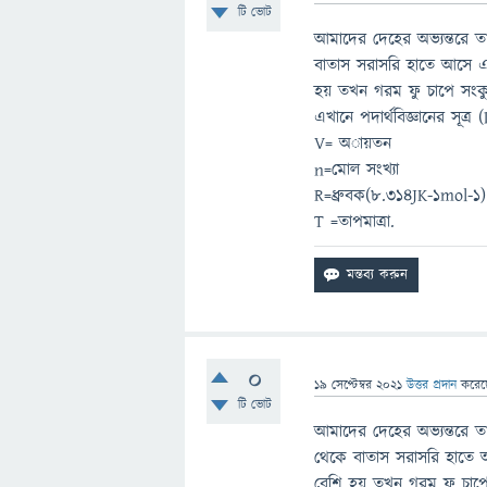
টি ভোট
আমাদের দেহের অভ্যন্তরে ত
বাতাস সরাসরি হাতে আসে এব
হয় তখন গরম ফু চাপে সংকুচ
এখানে পদার্থবিজ্ঞানের সূ
V= অায়তন
n=মোল সংখ্যা
R=ধ্রুবক(8.314JK-1mol-1)
T =তাপমাত্রা.
0
19 সেপ্টেম্বর 2021
উত্তর প্রদান
করে
টি ভোট
আমাদের দেহের অভ্যন্তরে ত
থেকে বাতাস সরাসরি হাতে আ
বেশি হয় তখন গরম ফু চাপে 