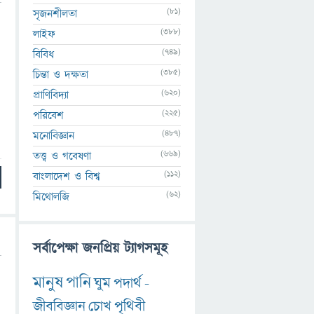
(81)
সৃজনশীলতা
(388)
লাইফ
(749)
বিবিধ
(385)
চিন্তা ও দক্ষতা
(620)
প্রাণিবিদ্যা
(225)
পরিবেশ
(487)
মনোবিজ্ঞান
(669)
তত্ত্ব ও গবেষণা
(112)
বাংলাদেশ ও বিশ্ব
(62)
মিথোলজি
সর্বাপেক্ষা জনপ্রিয় ট্যাগসমূহ
মানুষ
পানি
ঘুম
পদার্থ
-
জীববিজ্ঞান
চোখ
পৃথিবী