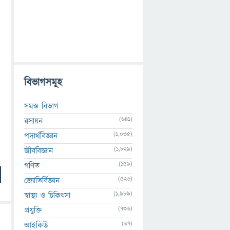
বিভাগসমূহ
সমস্ত বিভাগ
(641)
রসায়ন
(1,035)
পদার্থবিজ্ঞান
(1,829)
জীববিজ্ঞান
(159)
গণিত
(526)
জ্যোতির্বিজ্ঞান
(1,989)
স্বাস্থ্য ও চিকিৎসা
(736)
প্রযুক্তি
(67)
আইকিউ