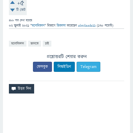
+5
টি ভোট
488
বার দেখা হয়েছে
02 জুলাই 2021
"
মনোবিজ্ঞান
" বিভাগে
জিজ্ঞাসা
করেছেন
almilaada11
(
170
পয়েন্ট)
মনোবিজ্ঞান
জানতে
চাই
প্রশ্নোত্তরটি শেয়ার করুন
ফেসবুক
লিঙ্কইডিন
Telegram