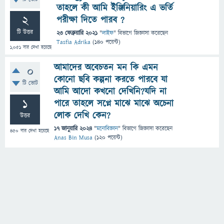
তাহলে কী আমি ইঞ্জিনিয়ারিং এ ভর্তি
2
পরীক্ষা দিতে পারব ?
টি উত্তর
23 ফেব্রুয়ারি 2021
"
লাইফ
" বিভাগে
জিজ্ঞাসা
করেছেন
Tasfia Adrika
(
140
পয়েন্ট)
1,051
বার দেখা হয়েছে
আমাদের অবেচতন মন কি এমন
0
কোনো ছবি কল্পনা করতে পারবে যা
টি ভোট
আমি আদো কখনো দেখিনি?যদি না
1
পারে তাহলে সপ্নে মাঝে মাঝে অচেনা
লোক দেখি কেন?
উত্তর
17 জানুয়ারি 2024
"
মনোবিজ্ঞান
" বিভাগে
জিজ্ঞাসা
করেছেন
450
বার দেখা হয়েছে
Anas Bin Musa
(
120
পয়েন্ট)