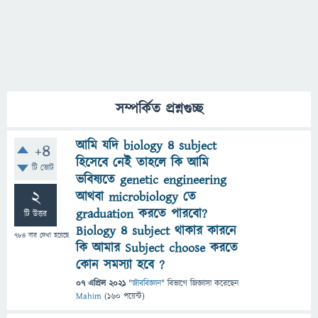
সম্পর্কিত প্রশ্নগুচ্ছ
আমি যদি biology 4 subject
+4
হিসেবে নেই তাহলে কি আমি
টি ভোট
ভবিষ্যতে genetic engineering
2
আথবা microbiology তে
graduation করতে পারবো?
টি উত্তর
Biology 4 subject থাকার কারনে
784
বার দেখা হয়েছে
কি আমার Subject choose করতে
কোন সমস্যা হবে ?
07 এপ্রিল 2021
"
জীববিজ্ঞান
" বিভাগে
জিজ্ঞাসা
করেছেন
Mahim
(
160
পয়েন্ট)