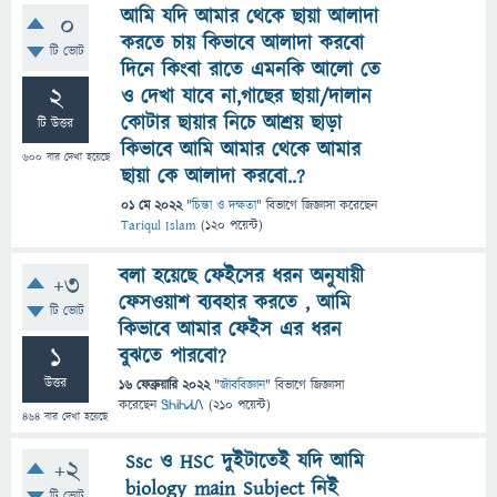
আমি যদি আমার থেকে ছায়া আলাদা
0
করতে চায় কিভাবে আলাদা করবো
টি ভোট
দিনে কিংবা রাতে এমনকি আলো তে
2
ও দেখা যাবে না,গাছের ছায়া/দালান
কোটার ছায়ার নিচে আশ্রয় ছাড়া
টি উত্তর
কিভাবে আমি আমার থেকে আমার
600
বার দেখা হয়েছে
ছায়া কে আলাদা করবো..?
01 মে 2022
"
চিন্তা ও দক্ষতা
" বিভাগে
জিজ্ঞাসা
করেছেন
Tariqul Islam
(
120
পয়েন্ট)
বলা হয়েছে ফেইসের ধরন অনুযায়ী
+3
ফেসওয়াশ ব্যবহার করতে , আমি
টি ভোট
কিভাবে আমার ফেইস এর ধরন
1
বুঝতে পারবো?
উত্তর
16 ফেব্রুয়ারি 2022
"
জীববিজ্ঞান
" বিভাগে
জিজ্ঞাসা
করেছেন
ᏕᏂᎥᏂᏗᏁ
(
210
পয়েন্ট)
464
বার দেখা হয়েছে
Ssc ও HSC দুইটাতেই যদি আমি
+2
biology main Subject নিই
টি ভোট