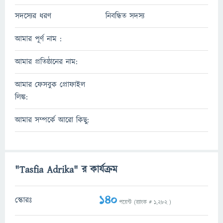
সদস্যের ধরণ
নিবন্ধিত সদস্য
আমার পূর্ণ নাম :
আমার প্রতিষ্ঠানের নাম:
আমার ফেসবুক প্রোফাইল
লিঙ্ক:
আমার সম্পর্কে আরো কিছু:
"Tasfia Adrika" র কার্যক্রম
140
স্কোরঃ
পয়েন্ট (র‌্যাংক #
1,282
)