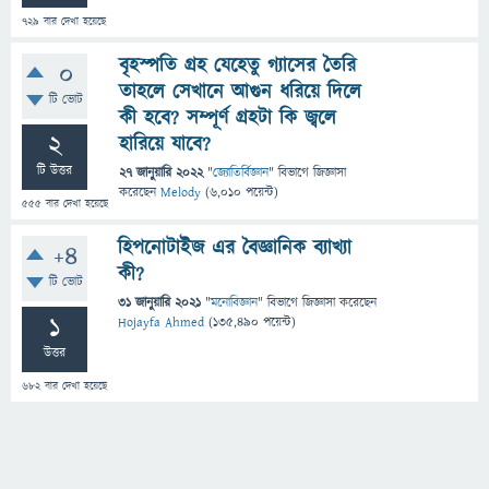
729
বার দেখা হয়েছে
বৃহস্পতি গ্রহ যেহেতু গ্যাসের তৈরি
0
তাহলে সেখানে আগুন ধরিয়ে দিলে
টি ভোট
কী হবে? সম্পূর্ণ গ্রহটা কি জ্বলে
2
হারিয়ে যাবে?
টি উত্তর
27 জানুয়ারি 2022
"
জ্যোতির্বিজ্ঞান
" বিভাগে
জিজ্ঞাসা
করেছেন
Melody
(
6,010
পয়েন্ট)
555
বার দেখা হয়েছে
হিপনোটাইজ এর বৈজ্ঞানিক ব্যাখ্যা
+4
কী?
টি ভোট
31 জানুয়ারি 2021
"
মনোবিজ্ঞান
" বিভাগে
জিজ্ঞাসা
করেছেন
1
Hojayfa Ahmed
(
135,490
পয়েন্ট)
উত্তর
682
বার দেখা হয়েছে