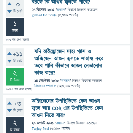
বরফে কি আগুন জ্বলতে পারে?
0
27 ডিসেম্বর 2021
"
রসায়ন
" বিভাগে
জিজ্ঞাসা
করেছেন
টি ভোট
Rishad Ud Doula
(
5,760
পয়েন্ট)
1
উত্তর
327
বার দেখা হয়েছে
যদি হাইড্রোজেন দাহ্য গ্যাস ও
+11
অক্সিজেন আগুন জ্বলতে সাহায্য করে
টি ভোট
তবে পানি কীভাবে আগুন নেভানোর
2
কাজ করে?
টি উত্তর
14 সেপ্টেম্বর 2020
"
রসায়ন
" বিভাগে
জিজ্ঞাসা
করেছেন
বিজ্ঞানের পোকা ৫
(
123,410
পয়েন্ট)
3,584
বার দেখা হয়েছে
অক্সিজেনের উপস্থিতিতে কেন আগুন
+3
জ্বলে আর CO2 এর উপস্থিতিতে কেন
টি ভোট
আগুন নিভে যায়?
2
20 অগাস্ট 2021
"
রসায়ন
" বিভাগে
জিজ্ঞাসা
করেছেন
Turjay Paul
(
3,190
পয়েন্ট)
টি উত্তর