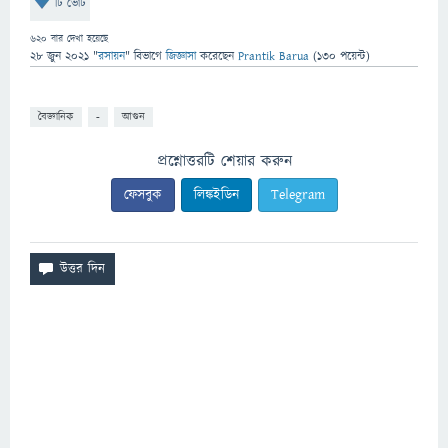
টি ভোট
620
বার দেখা হয়েছে
28 জুন 2021
"
রসায়ন
" বিভাগে
জিজ্ঞাসা
করেছেন
Prantik Barua
(
130
পয়েন্ট)
বৈজ্ঞানিক
-
আগুন
প্রশ্নোত্তরটি শেয়ার করুন
ফেসবুক
লিঙ্কইডিন
Telegram