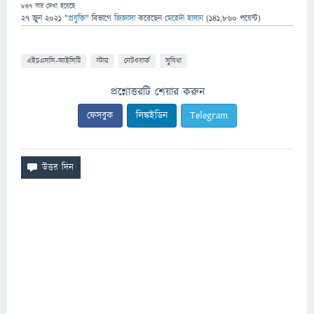
847
বার দেখা হয়েছে
27 জুন 2021
"
প্রযুক্তি
" বিভাগে
জিজ্ঞাসা
করেছেন
মেহেদী হাসান
(
141,860
পয়েন্ট)
এইচএসসি-আইসিটি
স্টার
নেটওয়ার্ক
সুবিধা
প্রশ্নোত্তরটি শেয়ার করুন
ফেসবুক
লিঙ্কইডিন
Telegram