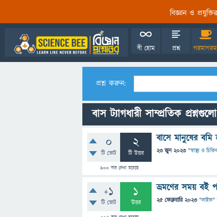
বিজ্ঞান ও প্রযুক্
বী হোম
প্রশ্ন
গরমাগরম
প্রশ্ন করুন:
বাস ট্যাগধারী সাম্প্রতিক প্রশ্নগুলো
বাসে মানুষের বমি 
0
2
23 জুন 2023
"
স্বাস্থ্য ও চিক
টি ভোট
টি উত্তর
900
বার দেখা হয়েছে
ভ্রমণের সময় বই প
+1
1
25 ফেব্রুয়ারি 2023
"
লাইফ
"
টি ভোট
উত্তর