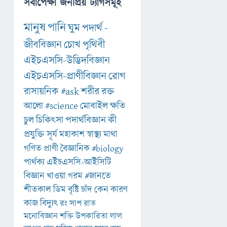
সর্বাপেক্ষা জনপ্রিয় ট্যাগসমূহ
মানুষ
পানি
ঘুম
পদার্থ
-
জীববিজ্ঞান
চোখ
পৃথিবী
এইচএসসি-উদ্ভিদবিজ্ঞান
এইচএসসি-প্রাণীবিজ্ঞান
রোগ
রাসায়নিক
#ask
শরীর
রক্ত
আলো
#science
মোবাইল
ক্ষতি
চুল
চিকিৎসা
পদার্থবিজ্ঞান
কী
প্রযুক্তি
সূর্য
মহাকাশ
স্বাস্থ্য
মাথা
গণিত
প্রাণী
বৈজ্ঞানিক
#biology
পার্থক্য
এইচএসসি-আইসিটি
বিজ্ঞান
খাওয়া
গরম
#জানতে
শীতকাল
ডিম
বৃষ্টি
চাঁদ
কেন
কারণ
কাজ
বিদ্যুৎ
রং
সাপ
রাত
মনোবিজ্ঞান
শক্তি
উপকারিতা
লাল