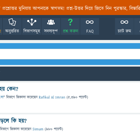
তির প্রশ্নোত্তর দুনিয়ায় আপনাকে স্বাগতম! প্রশ্ন-উত্তর দিয়ে জিতে নিন পুরস্কার, বিস্ত
!
অনুত্তরিত
বিভাগসমূহ
সদস্যবৃন্দ
প্রশ্ন করুন
FAQ
চ্যাট রুম
হয় কেন?
িৎসা
" বিভাগে
জিজ্ঞাসা
করেছেন
Rafikul Al Imran
(
5,390
পয়েন্ট)
ড়লে কি হয়?
 বিভাগে
জিজ্ঞাসা
করেছেন
Simum
(
980
পয়েন্ট)