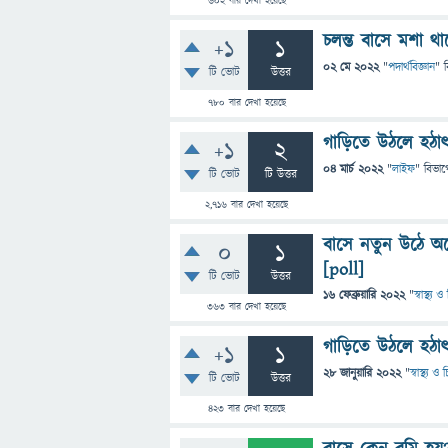
602
বার দেখা হয়েছে
চলন্ত বাসে মশা থ
+1
1
02 মে 2022
"
পদার্থবিজ্ঞান
" 
টি ভোট
উত্তর
780
বার দেখা হয়েছে
গাড়িতে উঠলে হঠা
+1
2
04 মার্চ 2022
"
লাইফ
" বিভাগ
টি ভোট
টি উত্তর
2,716
বার দেখা হয়েছে
বাসে নতুন উঠে অন
0
1
[poll]
টি ভোট
উত্তর
16 ফেব্রুয়ারি 2022
"
স্বাস্থ্য
363
বার দেখা হয়েছে
গাড়িতে উঠলে হঠাৎ 
+1
1
28 জানুয়ারি 2022
"
স্বাস্থ্য 
টি ভোট
উত্তর
423
বার দেখা হয়েছে