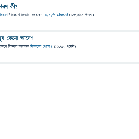
কারণ কী?
 গবেষণা
" বিভাগে
জিজ্ঞাসা
করেছেন
Hojayfa Ahmed
(
135,490
পয়েন্ট)
 ঘুম কেনো আসে?
িভাগে
জিজ্ঞাসা
করেছেন
বিজ্ঞানের পোকা ৪
(
15,710
পয়েন্ট)