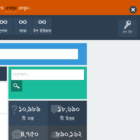
ারিত
এখানে
দেখুন।
পোল
ব্যাজ
টপ ইউজার
লগ ইন
10,989
18,690
টি প্রশ্ন
টি উত্তর
4,750
890,162