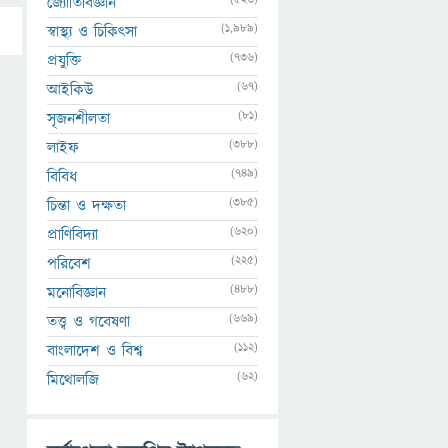
জ্যোতির্বিজ্ঞান
(1,989)
স্বাস্থ্য ও চিকিৎসা
(736)
প্রযুক্তি
(67)
আইকিউ
(81)
সৃজনশীলতা
(388)
লাইফ
(749)
বিবিধ
(385)
চিন্তা ও দক্ষতা
(620)
প্রাণিবিদ্যা
(225)
পরিবেশ
(488)
মনোবিজ্ঞান
(669)
তত্ত্ব ও গবেষণা
(112)
বাংলাদেশ ও বিশ্ব
(62)
মিথোলজি