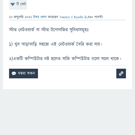
টি ভোট
20 জানুয়ারি 2022
উত্তর প্রদান
করেছেন
Yeamin S Riyadh
(
1,590
পয়েন্ট)
স্টার নেটওয়ার্ক বা স্টার টপোলজির সুবিধাসমূহঃ
১) খুব তাড়াতাড়ি সহজে এই নেটওয়ার্ক তৈরি করা যায়।
২)একটি কম্পিউটার নষ্ট হলেও বাকি কম্পিউটার গুলো সচল থাকে।