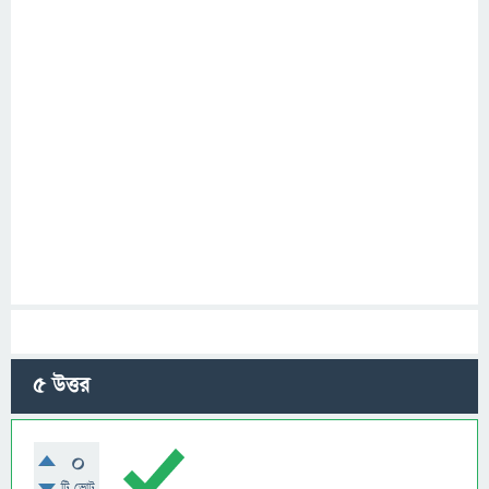
5
উত্তর
0
টি ভোট