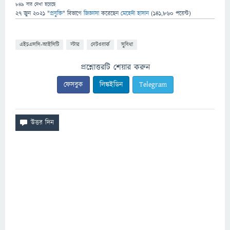
849
বার দেখা হয়েছে
27 জুন 2021
"
প্রযুক্তি
" বিভাগে
জিজ্ঞাসা
করেছেন
মেহেদী হাসান
(
141,860
পয়েন্ট)
এইচএসসি-আইসিটি
স্টার
নেটওয়ার্ক
সুবিধা
প্রশ্নোত্তরটি শেয়ার করুন
ফেসবুক
লিঙ্কইডিন
Telegram