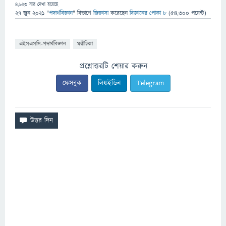
4,623
বার দেখা হয়েছে
27 জুন 2021
"
পদার্থবিজ্ঞান
" বিভাগে
জিজ্ঞাসা
করেছেন
বিজ্ঞানের পোকা ৮
(
54,300
পয়েন্ট)
এইসএসসি-পদার্থবিজ্ঞান
মরীচিকা
প্রশ্নোত্তরটি শেয়ার করুন
ফেসবুক
লিঙ্কইডিন
Telegram