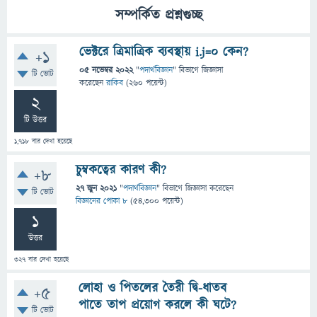
সম্পর্কিত প্রশ্নগুচ্ছ
ভেক্টরে ত্রিমাত্রিক ব্যবস্থায় i.j=0 কেন?
+1
05 নভেম্বর 2022
"
পদার্থবিজ্ঞান
" বিভাগে
জিজ্ঞাসা
টি ভোট
করেছেন
রাকিব
(
260
পয়েন্ট)
2
টি উত্তর
1,718
বার দেখা হয়েছে
চুম্বকত্বের কারণ কী?
+8
27 জুন 2021
"
পদার্থবিজ্ঞান
" বিভাগে
জিজ্ঞাসা
করেছেন
টি ভোট
বিজ্ঞানের পোকা ৮
(
54,300
পয়েন্ট)
1
উত্তর
327
বার দেখা হয়েছে
লােহা ও পিতলের তৈরী দ্বি-ধাতব
+5
পাতে তাপ প্রয়ােগ করলে কী ঘটে?
টি ভোট