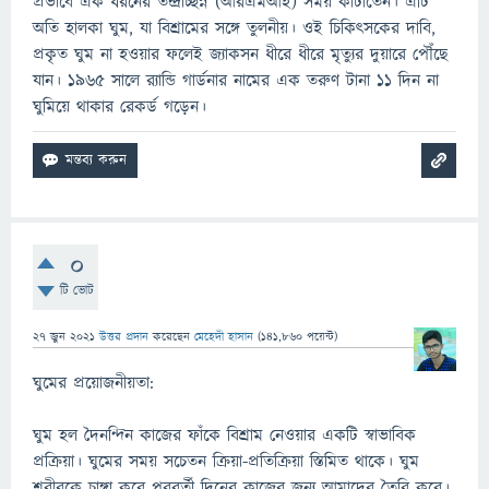
প্রভাবে এক ধরনের তন্দ্রাচ্ছন্ন (আরএমআই) সময় কাটাতেন। এটি
অতি হালকা ঘুম, যা বিশ্রামের সঙ্গে তুলনীয়। ওই চিকিৎসকের দাবি,
প্রকৃত ঘুম না হওয়ার ফলেই জ্যাকসন ধীরে ধীরে মৃত্যুর দুয়ারে পৌঁছে
যান। ১৯৬৫ সালে র‌্যান্ডি গার্ডনার নামের এক তরুণ টানা ১১ দিন না
ঘুমিয়ে থাকার রেকর্ড গড়েন।
0
টি ভোট
27 জুন 2021
উত্তর প্রদান
করেছেন
মেহেদী হাসান
(
141,860
পয়েন্ট)
ঘুমের প্রয়োজনীয়তা:
ঘুম হল দৈনন্দিন কাজের ফাঁকে বিশ্রাম নেওয়ার একটি স্বাভাবিক
প্রক্রিয়া। ঘুমের সময় সচেতন ক্রিয়া-প্রতিক্রিয়া স্তিমিত থাকে। ঘুম
শরীরকে চাঙ্গা করে পরবর্তী দিনের কাজের জন্য আমাদের তৈরি করে।