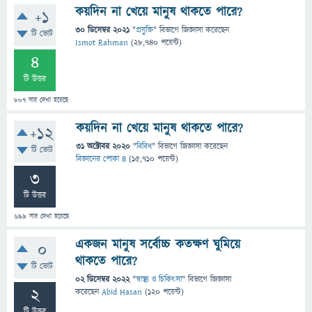
কয়দিন না খেয়ে মানুষ থাকতে পারে?
+1
30 ডিসেম্বর 2021
"
প্রযুক্তি
" বিভাগে
জিজ্ঞাসা
করেছেন
টি ভোট
Ismot Rahman
(
28,740
পয়েন্ট)
4
টি উত্তর
807
বার দেখা হয়েছে
কয়দিন না খেয়ে মানুষ থাকতে পারে?
+12
31 অক্টোবর 2020
"
বিবিধ
" বিভাগে
জিজ্ঞাসা
করেছেন
টি ভোট
বিজ্ঞানের পোকা ৪
(
15,710
পয়েন্ট)
3
টি উত্তর
699
বার দেখা হয়েছে
একজন মানুষ সর্বোচ্চ কতক্ষণ ঘুমিয়ে
0
থাকতে পারে?
টি ভোট
02 ডিসেম্বর 2022
"
স্বাস্থ্য ও চিকিৎসা
" বিভাগে
জিজ্ঞাসা
2
করেছেন
Abid Hasan
(
120
পয়েন্ট)
টি উত্তর