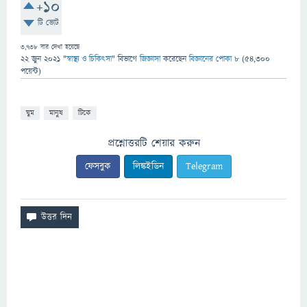
+10
টি ভোট
3,738
বার দেখা হয়েছে
22 জুন 2021
"
স্বাস্থ্য ও চিকিৎসা
" বিভাগে
জিজ্ঞাসা
করেছেন
বিজ্ঞানের পোকা ৮
(
54,300
পয়েন্ট)
ঘুম
মানুষ
টিকে
প্রশ্নোত্তরটি শেয়ার করুন
ফেসবুক
লিঙ্কইডিন
Telegram