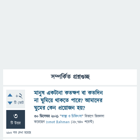
সম্পর্কিত প্রশ্নগুচ্ছ
মানুষ একটানা কতক্ষণ বা কতদিন
+2
না ঘুমিয়ে থাকতে পারে? আমাদের
টি ভোট
ঘুমের কেন প্রয়োজন হয়?
3
30 ডিসেম্বর 2021
"
স্বাস্থ্য ও চিকিৎসা
" বিভাগে
জিজ্ঞাসা
করেছেন
Ismot Rahman
(
28,740
পয়েন্ট)
টি উত্তর
693
বার দেখা হয়েছে