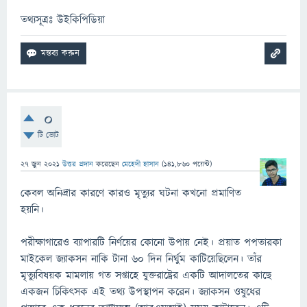
তথ্যসূত্রঃ উইকিপিডিয়া
0
টি ভোট
27 জুন 2021
উত্তর প্রদান
করেছেন
মেহেদী হাসান
(
141,860
পয়েন্ট)
কেবল অনিদ্রার কারণে কারও মৃত্যুর ঘটনা কখনো প্রমাণিত
হয়নি।
পরীক্ষাগারেও ব্যাপারটি নির্ণয়ের কোনো উপায় নেই। প্রয়াত পপতারকা
মাইকেল জ্যাকসন নাকি টানা ৬০ দিন নির্ঘুম কাটিয়েছিলেন। তাঁর
মৃত্যুবিষয়ক মামলায় গত সপ্তাহে যুক্তরাষ্ট্রের একটি আদালতের কাছে
একজন চিকিৎসক এই তথ্য উপস্থাপন করেন। জ্যাকসন ওষুধের