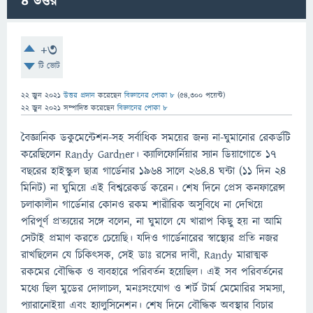
4
উত্তর
+3
টি ভোট
22 জুন 2021
উত্তর প্রদান
করেছেন
বিজ্ঞানের পোকা ৮
(
54,300
পয়েন্ট)
22 জুন 2021
সম্পাদিত
করেছেন
বিজ্ঞানের পোকা ৮
বৈজ্ঞানিক ডকুমেন্টেশন-সহ সর্বাধিক সময়ের জন্য না-ঘুমানোর রেকর্ডটি
করেছিলেন Randy Gardner। ক্যালিফোর্নিয়ার স্যান ডিয়াগোতে ১৭
বছরের হাইস্কুল ছাত্র গার্ডেনার ১৯৬৪ সালে ২৬৪.৪ ঘন্টা (১১ দিন ২৪
মিনিট) না ঘুমিয়ে এই বিশ্বরেকর্ড করেন। শেষ দিনে প্রেস কনফারেন্স
চলাকালীন গার্ডেনার কোনও রকম শারীরিক অসুবিধে না দেখিয়ে
পরিপূর্ণ প্রত্যয়ের সঙ্গে বলেন, না ঘুমালে যে খারাপ কিছু হয় না আমি
সেটাই প্রমাণ করতে চেয়েছি। যদিও গার্ডেনারের স্বাস্থ্যের প্রতি নজর
রাখছিলেন যে চিকিৎসক, সেই ডাঃ রসের দাবী, Randy মারাত্মক
রকমের বৌদ্ধিক ও ব্যবহারে পরিবর্তন হয়েছিল। এই সব পরিবর্তনের
মধ্যে ছিল মুডের দোলাচল, মনঃসংযোগ ও শর্ট টার্ম মেমোরির সমস্যা,
প্যারানোইয়া এবং হ্যালুসিনেশন। শেষ দিনে বৌদ্ধিক অবস্থার বিচার