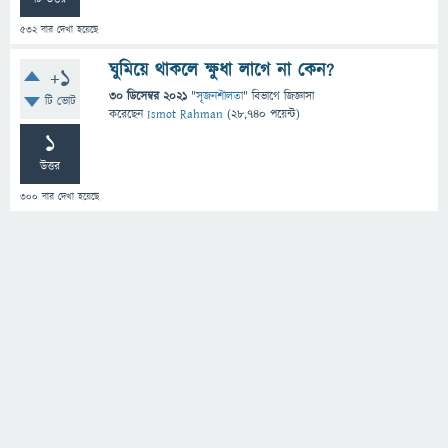
532
বার দেখা হয়েছে
ঘুমিয়ে থাকলে ক্ষুধা লাগে না কেন?
+1
30 ডিসেম্বর 2021
"
সৃজনশীলতা
" বিভাগে
জিজ্ঞাসা
টি ভোট
করেছেন
Ismot Rahman
(
28,740
পয়েন্ট)
1
উত্তর
300
বার দেখা হয়েছে