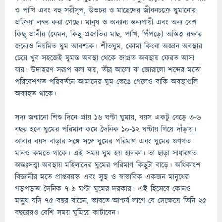
ও পাখি এবং বহু সরীসৃপ, উভচর ও মাছেদের জীবনচক্রে ঘুমানোর
প্রক্রিয়া লক্ষ্য করা গেছে। মানুষ ও অন্যান্য স্তন্যপায়ী এবং অন্য বেশ
কিছু প্রানীর (যেমন, কিছু প্রজাতির মাছ, পাখি, পিঁপড়ে) অস্তিত্ব রক্ষার
জন্যেও নিয়মিত ঘুম আবশ্যক। শীতঘুম, কোমা কিংবা অজ্ঞান অবস্থার
চেয়ে খুব সহজেই ঘুমন্ত অবস্থা থেকে জাগ্রত অবস্থায় ফেরত আসা
যায়। উদাহরণ সরূপ বলা যায়, তীব্র আলো বা জোরালো শব্দের মতো
পরিবেশগত পরিবর্তনে আমাদের ঘুম ভেঙে গেলেও বাকি অবস্থাগুলি
অব্যাহত থাকে।
সদ্য জন্মানো শিশু দিনে প্রায় ১৬ ঘণ্টা ঘুমায়, বয়স একটু বেড়ে ৩-৬
বছর হলে ঘুমের পরিমান কমে দৈনিক ১০-১২ ঘণ্টায় গিয়ে দাঁড়ায়।
আবার বয়স বাড়ার সঙ্গে সঙ্গে ঘুমের পরিমাণ এবং ঘুমের গুণগত
মানও কমতে থাকে। এই সময় ঘুম হয় হালকা। তা ছাড়া সাধারণত
অন্তঃসত্ত্বা অবস্থায় মহিলাদের ঘুমের পরিমাণ কিছুটা বাড়ে। অধিকাংশ
বিজ্ঞানীর মতে প্রাপ্তবয়স্ক এবং সুস্থ ও স্বাভাবিক একজন মানুষের
গড়পড়তা দৈনিক ৭-৯ ঘণ্টা ঘুমের দরকার। এই হিসেবে কোনও
মানুষ যদি ৭৫ বছর বাঁচেন, ভাবতে আশ্চর্য লাগে যে সেক্ষেত্রে তিনি ২৫
বছরেরও বেশি সময় ঘুমিয়ে কাটাবেন।