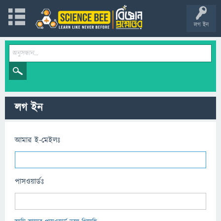
লগ ইন
লগ ইন
আমার ই-মেইলঃ
পাসওয়ার্ডঃ