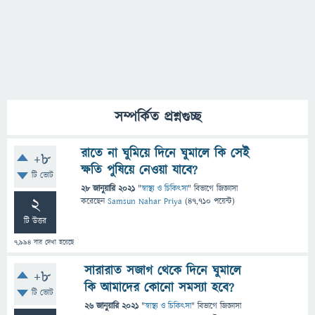
সম্পর্কিত প্রশ্নগুচ্ছ
রাতে না ঘুমিয়ে দিনে ঘুমালে কি সেই
+8
ক্ষতি পুষিয়ে নেওয়া যাবে?
টি ভোট
28 জানুয়ারি 2021
"
স্বাস্থ্য ও চিকিৎসা
" বিভাগে
জিজ্ঞাসা
2
করেছেন
Samsun Nahar Priya
(
47,710
পয়েন্ট)
টি উত্তর
7,994
বার দেখা হয়েছে
সারারাত সজাগ থেকে দিনে ঘুমালে
+8
কি আমাদের কোনো সমস্যা হবে?
টি ভোট
26 জানুয়ারি 2021
"
স্বাস্থ্য ও চিকিৎসা
" বিভাগে
জিজ্ঞাসা