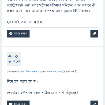
অ্যাস্ট্রোসাইট এবং মাইক্রোগ্লিয়ার সক্রিয়তা মস্তিষ্কের ওপর আসলে কী
প্রভাব রাখে। তবে তা না জানা পর্যন্ত যথেষ্ট ঘুমানোটাই নিরাপদ।
সূত্রঃ আই এফ এল সায়েন্স
0
টি ভোট
16 ফেব্রুয়ারি 2022
উত্তর প্রদান
করেছেন
সাকিব আনোয়ার
(
9,610
পয়েন্ট)
দিনে ঘুম ভালো হয় না।
দেহঘড়ির ছন্দপতন ঘটলে শরীরে রোগ বাসা বাঁ্ধবেই!