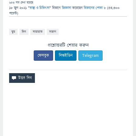
653
বার দেখা হয়েছে
18 জুন 2021
"
স্বাস্থ্য ও চিকিৎসা
" বিভাগে
জিজ্ঞাসা
করেছেন
বিজ্ঞানের পোকা ৮
(
54,300
পয়েন্ট)
ঘুম
দিন
সারারাত
সজাগ
প্রশ্নোত্তরটি শেয়ার করুন
ফেসবুক
লিঙ্কইডিন
Telegram