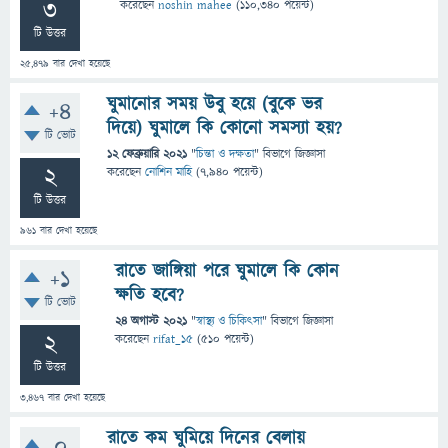
3
করেছেন
noshin mahee
(
110,340
পয়েন্ট)
টি উত্তর
25,479
বার দেখা হয়েছে
ঘুমানোর সময় উবু হয়ে (বুকে ভর
+4
দিয়ে) ঘুমালে কি কোনো সমস্যা হয়?
টি ভোট
12 ফেব্রুয়ারি 2021
"
চিন্তা ও দক্ষতা
" বিভাগে
জিজ্ঞাসা
2
করেছেন
নোশিন মাহি
(
7,940
পয়েন্ট)
টি উত্তর
961
বার দেখা হয়েছে
রাতে জাঙ্গিয়া পরে ঘুমালে কি কোন
+1
ক্ষতি হবে?
টি ভোট
24 অগাস্ট 2021
"
স্বাস্থ্য ও চিকিৎসা
" বিভাগে
জিজ্ঞাসা
2
করেছেন
rifat_15
(
510
পয়েন্ট)
টি উত্তর
3,467
বার দেখা হয়েছে
রাতে কম ঘুমিয়ে দিনের বেলায়
0