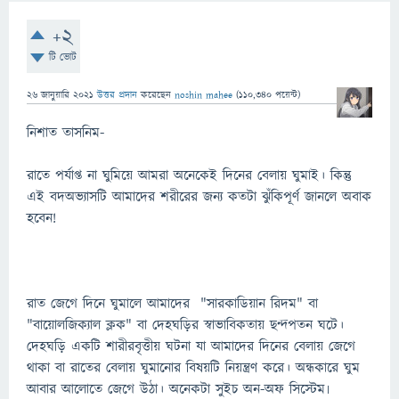
+2
টি ভোট
26 জানুয়ারি 2021
উত্তর প্রদান
করেছেন
noshin mahee
(
110,340
পয়েন্ট)
নিশাত তাসনিম-
রাতে পর্যাপ্ত না ঘুমিয়ে আমরা অনেকেই দিনের বেলায় ঘুমাই। কিন্তু
এই বদঅভ্যাসটি আমাদের শরীরের জন্য কতটা ঝুঁকিপূর্ণ জানলে অবাক
হবেন!
রাত জেগে দিনে ঘুমালে আমাদের "সারকাডিয়ান রিদম" বা
"বায়োলজিক্যাল ক্লক" বা দেহঘড়ির স্বাভাবিকতায় ছন্দপতন ঘটে।
দেহঘড়ি একটি শারীরবৃত্তীয় ঘটনা যা আমাদের দিনের বেলায় জেগে
থাকা বা রাতের বেলায় ঘুমানোর বিষয়টি নিয়ন্ত্রণ করে। অন্ধকারে ঘুম
আবার আলোতে জেগে উঠা। অনেকটা সুইচ অন-অফ সিস্টেম৷