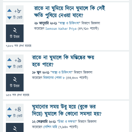
রাতে না ঘুমিয়ে দিনে ঘুমালে কি সেই
+8
ক্ষতি পুষিয়ে নেওয়া যাবে?
টি ভোট
28 জানুয়ারি 2021
"
স্বাস্থ্য ও চিকিৎসা
" বিভাগে
জিজ্ঞাসা
2
করেছেন
Samsun Nahar Priya
(
47,710
পয়েন্ট)
টি উত্তর
7,986
বার দেখা হয়েছে
রাতে না ঘুমালে কি মস্তিষ্কের ক্ষয়
+9
হতে পারে?
টি ভোট
18 জুন 2021
"
স্বাস্থ্য ও চিকিৎসা
" বিভাগে
জিজ্ঞাসা
2
করেছেন
বিজ্ঞানের পোকা ৮
(
54,300
পয়েন্ট)
টি উত্তর
653
বার দেখা হয়েছে
ঘুমানোর সময় উবু হয়ে (বুকে ভর
+4
দিয়ে) ঘুমালে কি কোনো সমস্যা হয়?
টি ভোট
12 ফেব্রুয়ারি 2021
"
চিন্তা ও দক্ষতা
" বিভাগে
জিজ্ঞাসা
2
করেছেন
নোশিন মাহি
(
7,940
পয়েন্ট)