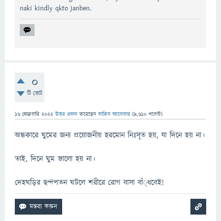
naki kindly qkto janben.
0
টি ভোট
16 ফেব্রুয়ারি 2022
উত্তর প্রদান
করেছেন
সাকিব আনোয়ার
(
9,610
পয়েন্ট)
অন্ধকারে ঘুমের জন্য প্রয়োজনীয় হরমোন নিঃসৃত হয়, যা দিনে হয় না।
তাই, দিনে ঘুম ভালো হয় না।
দেহঘড়ির ছন্দপতন ঘটলে শরীরে রোগ বাসা বাঁ্ধবেই!