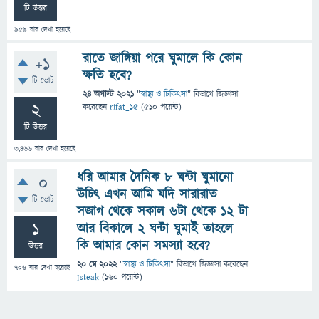
টি উত্তর
959
বার দেখা হয়েছে
রাতে জাঙ্গিয়া পরে ঘুমালে কি কোন
+1
ক্ষতি হবে?
টি ভোট
24 অগাস্ট 2021
"
স্বাস্থ্য ও চিকিৎসা
" বিভাগে
জিজ্ঞাসা
2
করেছেন
rifat_15
(
510
পয়েন্ট)
টি উত্তর
3,466
বার দেখা হয়েছে
ধরি আমার দৈনিক ৮ ঘন্টা ঘুমানো
0
উচিৎ এখন আমি যদি সারারাত
টি ভোট
সজাগ থেকে সকাল ৬টা থেকে ১২ টা
1
আর বিকালে ২ ঘন্টা ঘুমাই তাহলে
কি আমার কোন সমস্যা হবে?
উত্তর
20 মে 2022
"
স্বাস্থ্য ও চিকিৎসা
" বিভাগে
জিজ্ঞাসা
করেছেন
706
বার দেখা হয়েছে
Isteak
(
160
পয়েন্ট)