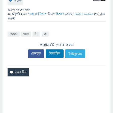
টি ভোট
25,473
বার দেখা হয়েছে
26 জানুয়ারি 2021
"
স্বাস্থ্য ও চিকিৎসা
" বিভাগে
জিজ্ঞাসা
করেছেন
noshin mahee
(
110,340
পয়েন্ট)
সারারাত
সজাগ
দিন
ঘুম
প্রশ্নোত্তরটি শেয়ার করুন
ফেসবুক
লিঙ্কইডিন
Telegram