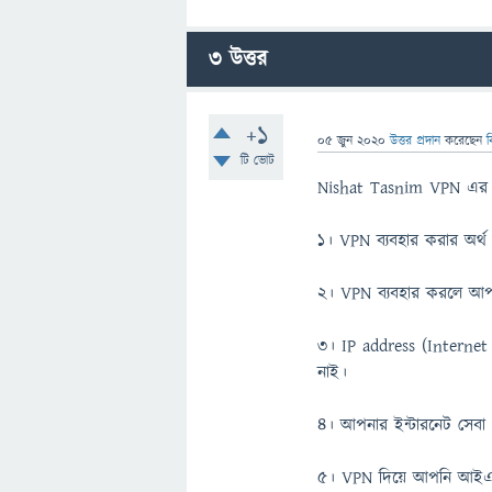
3
উত্তর
+1
05 জুন 2020
উত্তর প্রদান
করেছেন
ব
টি ভোট
Nishat Tasnim VPN এর স
১। VPN ব্যবহার করার অর্
২। VPN ব্যবহার করলে আপনা
৩। IP address (Internet 
নাই।
৪। আপনার ইন্টারনেট সেবা
৫। VPN দিয়ে আপনি আইএস