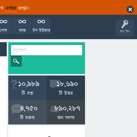
ারিত
এখানে
দেখুন।
পোল
ব্যাজ
টপ ইউজার
লগ ইন
10,989
18,690
টি প্রশ্ন
টি উত্তর
4,750
890,287
টি মন্তব্য
জন সদস্য