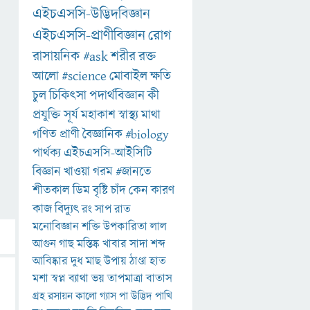
এইচএসসি-উদ্ভিদবিজ্ঞান
এইচএসসি-প্রাণীবিজ্ঞান
রোগ
রাসায়নিক
#ask
শরীর
রক্ত
আলো
#science
মোবাইল
ক্ষতি
চুল
চিকিৎসা
পদার্থবিজ্ঞান
কী
প্রযুক্তি
সূর্য
মহাকাশ
স্বাস্থ্য
মাথা
গণিত
প্রাণী
বৈজ্ঞানিক
#biology
পার্থক্য
এইচএসসি-আইসিটি
বিজ্ঞান
খাওয়া
গরম
#জানতে
শীতকাল
ডিম
বৃষ্টি
চাঁদ
কেন
কারণ
কাজ
বিদ্যুৎ
রং
সাপ
রাত
মনোবিজ্ঞান
শক্তি
উপকারিতা
লাল
আগুন
গাছ
মস্তিষ্ক
খাবার
সাদা
শব্দ
আবিষ্কার
দুধ
মাছ
উপায়
ঠাণ্ডা
হাত
মশা
স্বপ্ন
ব্যাথা
ভয়
তাপমাত্রা
বাতাস
গ্রহ
রসায়ন
কালো
গ্যাস
পা
উদ্ভিদ
পাখি