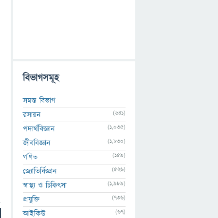
বিভাগসমূহ
সমস্ত বিভাগ
(641)
রসায়ন
(1,035)
পদার্থবিজ্ঞান
(1,830)
জীববিজ্ঞান
(159)
গণিত
(526)
জ্যোতির্বিজ্ঞান
(1,989)
স্বাস্থ্য ও চিকিৎসা
(736)
প্রযুক্তি
(67)
আইকিউ