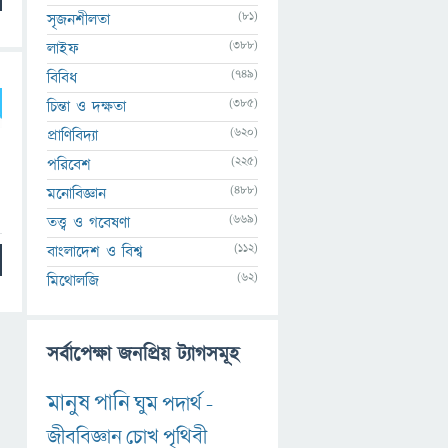
(81)
সৃজনশীলতা
(388)
লাইফ
(749)
বিবিধ
(385)
চিন্তা ও দক্ষতা
(620)
প্রাণিবিদ্যা
(225)
পরিবেশ
(488)
মনোবিজ্ঞান
(669)
তত্ত্ব ও গবেষণা
(112)
বাংলাদেশ ও বিশ্ব
(62)
মিথোলজি
সর্বাপেক্ষা জনপ্রিয় ট্যাগসমূহ
মানুষ
পানি
ঘুম
পদার্থ
-
জীববিজ্ঞান
চোখ
পৃথিবী