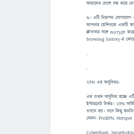
আমাদের দেশে বন্ধ করে দে
৬। এটি নিরাপদ যোগাযোগ এ
আপনার মেশিনকে একটি ভার্চ
দ্রুততার সঙ্গে encrypt ক
browsing history-র কোনো
.
.
VPN এর অসুবিধাঃ-
এর প্রধান অসুবিধা হচ্ছে এ
ইন্টারনেট নির্ভর। VPN সার্ভ
গুণতে হয়। তবে কিছু জনপ্রিয
যেমন- ProXPN, Hotspot 
Cybershost, SecurityKiss