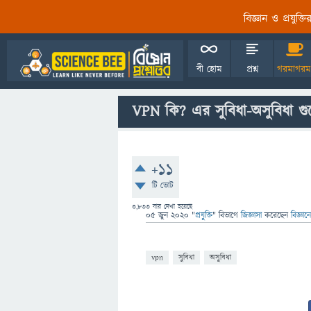
বিজ্ঞান ও প্রযুক্
বী হোম
প্রশ্ন
গরমাগরম
VPN কি? এর সুবিধা-অসুবিধা গ
+11
টি ভোট
3,833
বার দেখা হয়েছে
05 জুন 2020
"
প্রযুক্তি
" বিভাগে
জিজ্ঞাসা
করেছেন
বিজ্ঞা
vpn
সুবিধা
অসুবিধা