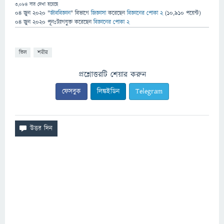
3,084
বার দেখা হয়েছে
04 জুন 2020
"
জীববিজ্ঞান
" বিভাগে
জিজ্ঞাসা
করেছেন
বিজ্ঞানের পোকা 2
(
10,910
পয়েন্ট)
04 জুন 2020
পূনঃট্যাগযুক্ত
করেছেন
বিজ্ঞানের পোকা 2
তিল
শরীর
প্রশ্নোত্তরটি শেয়ার করুন
ফেসবুক
লিঙ্কইডিন
Telegram