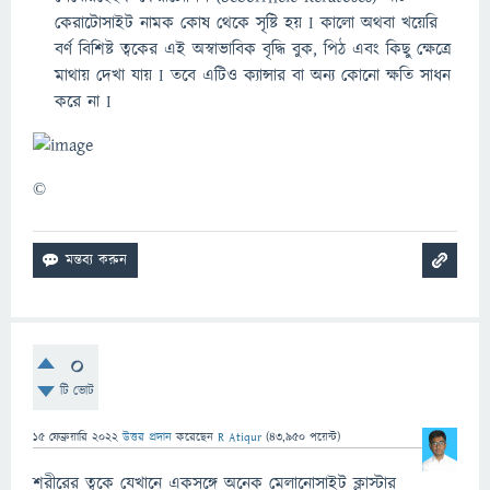
কেরাটোসাইট নামক কোষ থেকে সৃষ্টি হয় I কালো অথবা খয়েরি
বর্ণ বিশিষ্ট ত্বকের এই অস্বাভাবিক বৃদ্ধি বুক, পিঠ এবং কিছু ক্ষেত্রে
মাথায় দেখা যায় I তবে এটিও ক্যান্সার বা অন্য কোনো ক্ষতি সাধন
করে না I
©
0
টি ভোট
15 ফেব্রুয়ারি 2022
উত্তর প্রদান
করেছেন
R Atiqur
(
43,950
পয়েন্ট)
শরীরের ত্বকে যেখানে একসঙ্গে অনেক মেলানোসাইট ক্লাস্টার