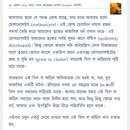
30 এপ্রিল 2021
উত্তর প্রদান
করেছেন
হায়াত
(
20,400
পয়েন্ট)
আমাদের ত্বকে যে সমস্ত কোষ আছে, তার মধ্যে অন্যতম হলো
মেলানোসাইট (melanocyte)। এই কোষ মেলানিন নামক রঞ্জক
পদার্থ তৈরি করে আমাদের ত্বকের স্বাভাবিক বর্ন প্রদান করে। এই
মেলানোসাইট আমাদের ত্বকের সর্বত্র সুষম ভাবে বণ্টিত (uniformly
distributed)। কিন্তু কোনো কারণে যদি অনিয়ন্ত্রিত কোষ বিভাজনের
ফলে ত্বকের কোনো অংশে একত্রিত ভাবে একগুচ্ছ মেলানোসাইটের
জন্ম ও বৃদ্ধি হয় (grow in cluster) তাহলেই তিল বা আঁচিলের সৃষ্টি
হয়ে থাকে।
সাধারণত এই তিল বা আঁচিল ক্ষতিকারক তো হয়ই না, বরং খুব
স্বাভাবিক একটি ঘটনা। জীবনের প্রথম ২৫ বছরের মধ্যে ১০-৪০টি
তিল প্রায় সকলের শরীরেই থাকে। আবার অনেক সময় এই তিল বা
আঁচিল সময়ের সাথে সাথে বিলীন হয়ে যায়, আর কিছু কিছু ক্ষেত্রে তার
বর্ণ, আকার এবং উপস্থিতি ধীরে ধীরে পরিবর্তিত হতে থাকে।
এইবার চলুন একটু দেখে নেওয়া যাক এই তিল বা আঁচিল কত প্রকার
হয়;