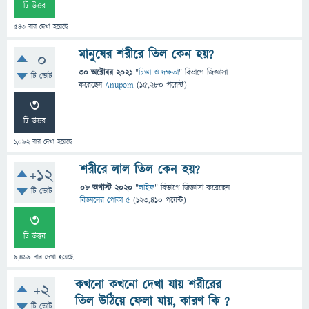
টি উত্তর
543
বার দেখা হয়েছে
মানুষের শরীরে তিল কেন হয়?
0
30 অক্টোবর 2021
"
চিন্তা ও দক্ষতা
" বিভাগে
জিজ্ঞাসা
টি ভোট
করেছেন
Anupom
(
15,280
পয়েন্ট)
3
টি উত্তর
1,092
বার দেখা হয়েছে
শরীরে লাল তিল কেন হয়?
+12
08 অগাস্ট 2020
"
লাইফ
" বিভাগে
জিজ্ঞাসা
করেছেন
টি ভোট
বিজ্ঞানের পোকা ৫
(
123,410
পয়েন্ট)
3
টি উত্তর
9,469
বার দেখা হয়েছে
কখনো কখনো দেখা যায় শরীরের
+2
তিল উঠিয়ে ফেলা যায়, কারণ কি ?
টি ভোট