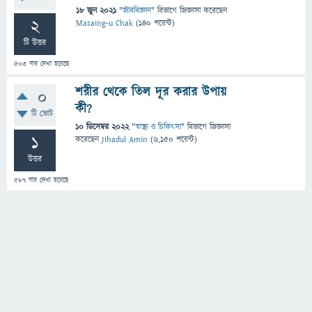
18 জুন 2021
"
জীববিজ্ঞান
" বিভাগে
জিজ্ঞাসা
করেছেন
2
Masaing-u Chak
(
140
পয়েন্ট)
টি উত্তর
503
বার দেখা হয়েছে
শরীর থেকে তিল দূর করার উপায়
0
কী?
টি ভোট
10 ডিসেম্বর 2022
"
স্বাস্থ্য ও চিকিৎসা
" বিভাগে
জিজ্ঞাসা
1
করেছেন
Jihadul Amin
(
6,150
পয়েন্ট)
উত্তর
587
বার দেখা হয়েছে