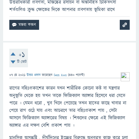
উত্তরাধিকারী প্রবণতা, মস্তিষ্কের রসায়ন বা অন্তর্নিহিত চিকিতৎসা
শর্তগুলিও ক্রুদ্ধ ক্ষোভের দিকে আপনার প্রবণতায় ভূমিকা রাখে
+1
টি ভোট
07 মে 2021
উত্তর প্রদান
করেছেন
Sam Aun
(
440
পয়েন্ট)
রাগের বহিঃপ্রকাশের কারন যখন শারীরিক কোনো কষ্ট বা যন্ত্রণার
অনুভূতি থেকে হয় তখন তাকে ফিজিক্যাল অ্যাঙ্গার হিসেবে ধরা যেতে
পারে । যেমন ধরো , খুব খিদে পেয়েছে তখন হাতের কাছে খাবার না
পেয়ে রাগ ওঠে যায় এবং আচরণে তার বহিঃপ্রকাশ পায় , সেটা
আসলে ফিজিক্যাল অ্যাঙ্গারের বিষয় । শিশুদের ক্ষেত্রে এই ফিজিক্যাল
অ্যাঙ্গার এর লক্ষণ বেশি প্রকাশ পায় ।
মানসিক অসন্তুষ্টি , দীর্ঘদিনের ইচ্ছের বিরুদ্ধে অনবরত কাজ করে চলা