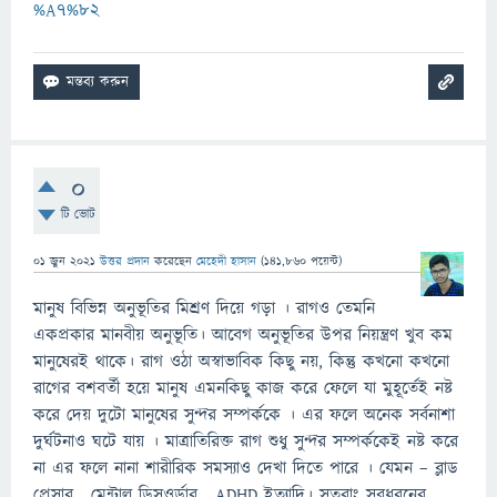
%A7%82
0
টি ভোট
01 জুন 2021
উত্তর প্রদান
করেছেন
মেহেদী হাসান
(
141,860
পয়েন্ট)
মানুষ বিভিন্ন অনুভূতির মিশ্রণ দিয়ে গড়া । রাগও তেমনি
একপ্রকার মানবীয় অনুভূতি। আবেগ অনুভূতির উপর নিয়ন্ত্রণ খুব কম
মানুষেরই থাকে। রাগ ওঠা অস্বাভাবিক কিছু নয়, কিন্তু কখনো কখনো
রাগের বশবর্তী হয়ে মানুষ এমনকিছু কাজ করে ফেলে যা মুহূর্তেই নষ্ট
করে দেয় দুটো মানুষের সুন্দর সম্পর্ককে । এর ফলে অনেক সর্বনাশা
দুর্ঘটনাও ঘটে যায় । মাত্রাতিরিক্ত রাগ শুধু সুন্দর সম্পর্ককেই নষ্ট করে
না এর ফলে নানা শারীরিক সমস্যাও দেখা দিতে পারে । যেমন – ব্লাড
প্রেসার , মেন্টাল ডিসওর্ডার , ADHD ইত্যাদি। সুতরাং সবধরনের