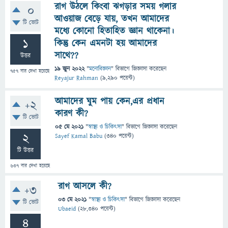
রাগ উঠলে কিংবা ঝগড়ার সময় গলার
0
আওয়াজ বেড়ে যায়, তখন আমাদের
টি ভোট
মধ্যে কোনো হিতাহিত জ্ঞান থাকেনা।
1
কিন্তু কেন এমনটা হয় আমাদের
সাথে??
উত্তর
19 জুন 2022
"
মনোবিজ্ঞান
" বিভাগে
জিজ্ঞাসা
করেছেন
757
বার দেখা হয়েছে
Reyajur Rahman
(
9,290
পয়েন্ট)
আমাদের ঘুম পায় কেন,এর প্রধান
+2
কারণ কী?
টি ভোট
05 মে 2021
"
স্বাস্থ্য ও চিকিৎসা
" বিভাগে
জিজ্ঞাসা
করেছেন
2
Sayef Kamal Babu
(
340
পয়েন্ট)
টি উত্তর
637
বার দেখা হয়েছে
রাগ আসলে কী?
+3
03 মে 2021
"
স্বাস্থ্য ও চিকিৎসা
" বিভাগে
জিজ্ঞাসা
করেছেন
টি ভোট
Ubaeid
(
28,340
পয়েন্ট)
4