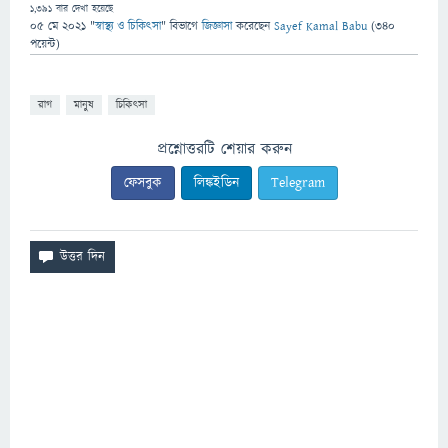
1,391
বার দেখা হয়েছে
05 মে 2021
"
স্বাস্থ্য ও চিকিৎসা
" বিভাগে
জিজ্ঞাসা
করেছেন
Sayef Kamal Babu
(
340
পয়েন্ট)
রাগ
মানুষ
চিকিৎসা
প্রশ্নোত্তরটি শেয়ার করুন
ফেসবুক
লিঙ্কইডিন
Telegram