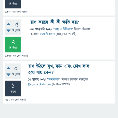
টি উত্তর
1,382
বার দেখা হয়েছে
রাগ করলে কী কী ক্ষতি হয়?
+5
02 ফেব্রুয়ারি 2021
"
স্বাস্থ্য ও চিকিৎসা
" বিভাগে
জিজ্ঞাসা
টি ভোট
করেছেন
মেহেদী হাসান
(
141,860
পয়েন্ট)
2
টি উত্তর
1,335
বার দেখা হয়েছে
রাগ উঠলে মুখ, কান এবং চোখ লাল
0
হয়ে যায় কেন?
টি ভোট
13 জুলাই 2022
"
জীববিজ্ঞান
" বিভাগে
জিজ্ঞাসা
করেছেন
1
Reyajur Rahman
(
9,290
পয়েন্ট)
উত্তর
642
বার দেখা হয়েছে