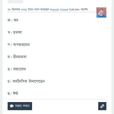
28 ডিসেম্বর 2021
উত্তর প্রদান
করেছেন
Hojayfa Ahmed
(
135,490
পয়েন্ট)
ক। ভয়
খ। হতাশা
গ। অপরাধবোধ
ঘ। হীনমন্যতা
ঙ। অহংবোধ
চ। অর্থনৈতিক টানাপোড়েন
ছ। ঈর্ষা