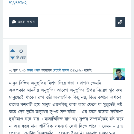
%A7%82
0
টি ভোট
01 জুন 2021
উত্তর প্রদান
করেছেন
মেহেদী হাসান
(
141,860
পয়েন্ট)
মানুষ বিভিন্ন অনুভূতির মিশ্রণ দিয়ে গড়া । রাগও তেমনি
একপ্রকার মানবীয় অনুভূতি। আবেগ অনুভূতির উপর নিয়ন্ত্রণ খুব কম
মানুষেরই থাকে। রাগ ওঠা অস্বাভাবিক কিছু নয়, কিন্তু কখনো কখনো
রাগের বশবর্তী হয়ে মানুষ এমনকিছু কাজ করে ফেলে যা মুহূর্তেই নষ্ট
করে দেয় দুটো মানুষের সুন্দর সম্পর্ককে । এর ফলে অনেক সর্বনাশা
দুর্ঘটনাও ঘটে যায় । মাত্রাতিরিক্ত রাগ শুধু সুন্দর সম্পর্ককেই নষ্ট করে
না এর ফলে নানা শারীরিক সমস্যাও দেখা দিতে পারে । যেমন – ব্লাড
প্রেসার , মেন্টাল ডিসওর্ডার , ADHD ইত্যাদি। সুতরাং সবধরনের