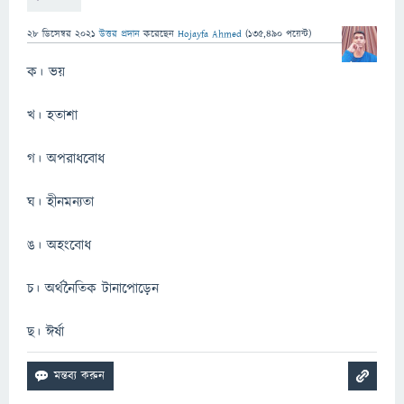
28 ডিসেম্বর 2021
উত্তর প্রদান
করেছেন
Hojayfa Ahmed
(
135,490
পয়েন্ট)
ক। ভয়
খ। হতাশা
গ। অপরাধবোধ
ঘ। হীনমন্যতা
ঙ। অহংবোধ
চ। অর্থনৈতিক টানাপোড়েন
ছ। ঈর্ষা