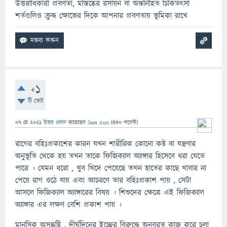
উত্তরাধিকারী প্রবণতা, মস্তিষ্কের রসায়ন বা অন্তর্নিহিত চিকিতৎসা
শর্তগুলিও ক্রুদ্ধ ক্ষোভের দিকে আপনার প্রবণতায় ভূমিকা রাখে
+1
টি ভোট
07 মে 2021
উত্তর প্রদান
করেছেন
Sam Aun
(
440
পয়েন্ট)
রাগের বহিঃপ্রকাশের কারন যখন শারীরিক কোনো কষ্ট বা যন্ত্রণার
অনুভূতি থেকে হয় তখন তাকে ফিজিক্যাল অ্যাঙ্গার হিসেবে ধরা যেতে
পারে । যেমন ধরো , খুব খিদে পেয়েছে তখন হাতের কাছে খাবার না
পেয়ে রাগ ওঠে যায় এবং আচরণে তার বহিঃপ্রকাশ পায় , সেটা
আসলে ফিজিক্যাল অ্যাঙ্গারের বিষয় । শিশুদের ক্ষেত্রে এই ফিজিক্যাল
অ্যাঙ্গার এর লক্ষণ বেশি প্রকাশ পায় ।
মানসিক অসন্তুষ্টি , দীর্ঘদিনের ইচ্ছের বিরুদ্ধে অনবরত কাজ করে চলা