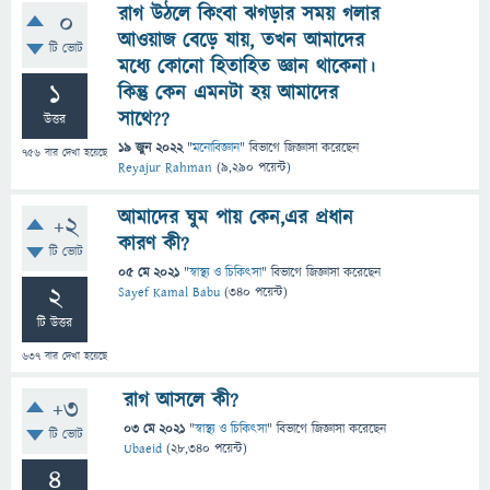
রাগ উঠলে কিংবা ঝগড়ার সময় গলার
0
আওয়াজ বেড়ে যায়, তখন আমাদের
টি ভোট
মধ্যে কোনো হিতাহিত জ্ঞান থাকেনা।
1
কিন্তু কেন এমনটা হয় আমাদের
সাথে??
উত্তর
19 জুন 2022
"
মনোবিজ্ঞান
" বিভাগে
জিজ্ঞাসা
করেছেন
756
বার দেখা হয়েছে
Reyajur Rahman
(
9,290
পয়েন্ট)
আমাদের ঘুম পায় কেন,এর প্রধান
+2
কারণ কী?
টি ভোট
05 মে 2021
"
স্বাস্থ্য ও চিকিৎসা
" বিভাগে
জিজ্ঞাসা
করেছেন
2
Sayef Kamal Babu
(
340
পয়েন্ট)
টি উত্তর
637
বার দেখা হয়েছে
রাগ আসলে কী?
+3
03 মে 2021
"
স্বাস্থ্য ও চিকিৎসা
" বিভাগে
জিজ্ঞাসা
করেছেন
টি ভোট
Ubaeid
(
28,340
পয়েন্ট)
4