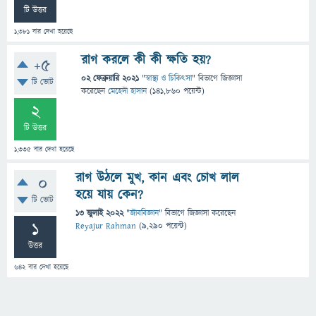
টি উত্তর
1,381
বার দেখা হয়েছে
রাগ করলে কী কী ক্ষতি হয়?
+5
02 ফেব্রুয়ারি 2021
"
স্বাস্থ্য ও চিকিৎসা
" বিভাগে
জিজ্ঞাসা
টি ভোট
করেছেন
মেহেদী হাসান
(
141,860
পয়েন্ট)
2
টি উত্তর
1,335
বার দেখা হয়েছে
রাগ উঠলে মুখ, কান এবং চোখ লাল
0
হয়ে যায় কেন?
টি ভোট
13 জুলাই 2022
"
জীববিজ্ঞান
" বিভাগে
জিজ্ঞাসা
করেছেন
1
Reyajur Rahman
(
9,290
পয়েন্ট)
উত্তর
642
বার দেখা হয়েছে