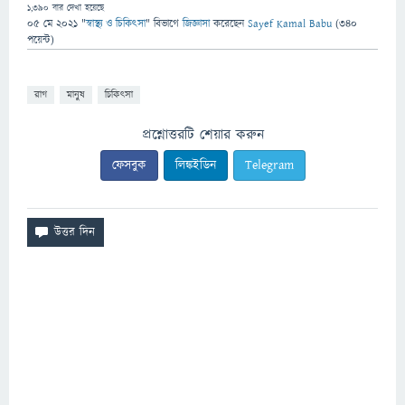
1,390
বার দেখা হয়েছে
05 মে 2021
"
স্বাস্থ্য ও চিকিৎসা
" বিভাগে
জিজ্ঞাসা
করেছেন
Sayef Kamal Babu
(
340
পয়েন্ট)
রাগ
মানুষ
চিকিৎসা
প্রশ্নোত্তরটি শেয়ার করুন
ফেসবুক
লিঙ্কইডিন
Telegram