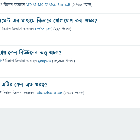
গে
জিজ্ঞাসা
করেছেন
MD MYMO ZAMAN SHIHAB
(
2,760
পয়েন্ট)
্গলমেন্ট এর মাধ্যমে কিভাবে যোগাযোগ করা সম্ভব?
" বিভাগে
জিজ্ঞাসা
করেছেন
Utsho Paul
(
220
পয়েন্ট)
দ্যায় কেন নিউটনের তত্ত্ব অচল?
ঞান
" বিভাগে
জিজ্ঞাসা
করেছেন
Anupom
(
15,280
পয়েন্ট)
ী? এটির কেন এত গুরত্ব?
" বিভাগে
জিজ্ঞাসা
করেছেন
PabonAhsanIvan
(
2,620
পয়েন্ট)