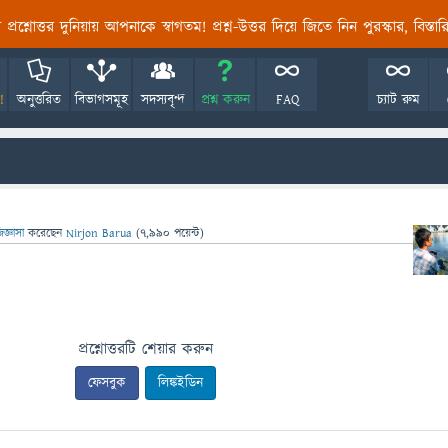
তির প্রশ্নোত্তর দুনিয়ায় আপনাকে স্বাগতম! প্রশ্ন-উত্তর দিয়ে জিতে নিন পুরস্কার, বিস্ত
!
অনুত্তরিত
বিভাগসমূহ
সদস্যবৃন্দ
প্রশ্ন করুন
FAQ
চ্যাট রুম
িজ্ঞাসা
করেছেন
Nirjon Barua
(
7,990
পয়েন্ট)
প্রশ্নোত্তরটি শেয়ার করুন
ফেসবুক
লিঙ্কইডিন