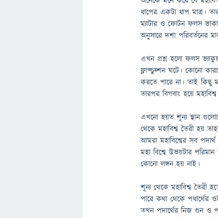
অনেকে মনে করে যে মহাবিশ্
ধাপের একটা ধাপ মাত্র। তা
ম্যাটার ও ফোটন ফলস ভাকাউ
অনুসারে দশা পরিবর্তনের মা
এখন প্রশ্ন হলো ফলস ভ্যাক
ফ্লাক্চুয়্শন ঘটে। কোনো 
করতে পারে না। তাই কিছু ম
তারপর বিগবাং হয়ে মহাবিশ্
এখনো হয়ত শূন্য স্থান গুলোত
থেকে মহাবিশ্ব তৈরী হয় তাহল
আমরা মহাবিশ্বের সব পদার্থ
মহা বিশ্বে উভয়টার পরিমান স
কোনো লঙ্গন হয় নাই।
শূন্য থেকে মহাবিশ্ব তৈরী 
পারে কথা থেকে পধার্থের 
তখন পদার্থের নিজ গুন ও পার