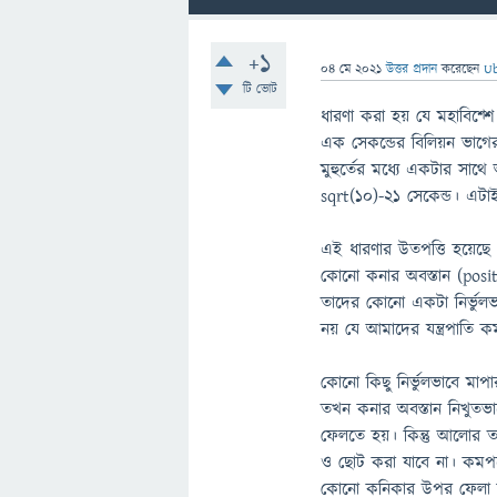
+1
04 মে 2021
উত্তর প্রদান
করেছেন
Ub
টি ভোট
ধারণা করা হয় যে মহাবিশ্শে 
এক সেকন্ডের বিলিয়ন ভাগের
মুহুর্তের মধ্যে একটার সাথে
sqrt(10)-21 সেকেন্ড। এটাই
এই ধারণার উতপত্তি হয়েছে
কোনো কনার অবস্তান (posi
তাদের কোনো একটা নির্ভুলভ
নয় যে আমাদের যন্ত্রপাতি 
কোনো কিছু নির্ভুলভাবে মা
তখন কনার অবস্তান নিখুতভা
ফেলতে হয়। কিন্তু আলোর তরঙ
ও ছোট করা যাবে না। কমপক
কোনো কনিকার উপর ফেলা হ