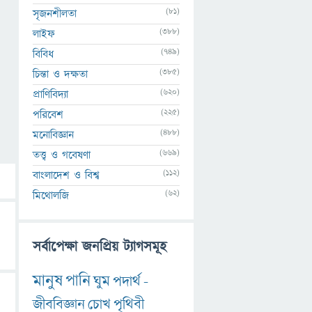
(81)
সৃজনশীলতা
(388)
লাইফ
(749)
বিবিধ
(385)
চিন্তা ও দক্ষতা
(620)
প্রাণিবিদ্যা
(225)
পরিবেশ
(488)
মনোবিজ্ঞান
(669)
তত্ত্ব ও গবেষণা
(112)
বাংলাদেশ ও বিশ্ব
(62)
মিথোলজি
সর্বাপেক্ষা জনপ্রিয় ট্যাগসমূহ
মানুষ
পানি
ঘুম
পদার্থ
-
জীববিজ্ঞান
চোখ
পৃথিবী