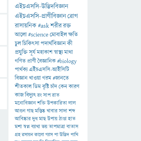
এইচএসসি-উদ্ভিদবিজ্ঞান
এইচএসসি-প্রাণীবিজ্ঞান
রোগ
রাসায়নিক
#ask
শরীর
রক্ত
আলো
#science
মোবাইল
ক্ষতি
চুল
চিকিৎসা
পদার্থবিজ্ঞান
কী
প্রযুক্তি
সূর্য
মহাকাশ
স্বাস্থ্য
মাথা
গণিত
প্রাণী
বৈজ্ঞানিক
#biology
পার্থক্য
এইচএসসি-আইসিটি
বিজ্ঞান
খাওয়া
গরম
#জানতে
শীতকাল
ডিম
বৃষ্টি
চাঁদ
কেন
কারণ
কাজ
বিদ্যুৎ
রং
সাপ
রাত
মনোবিজ্ঞান
শক্তি
উপকারিতা
লাল
আগুন
গাছ
মস্তিষ্ক
খাবার
সাদা
শব্দ
আবিষ্কার
দুধ
মাছ
উপায়
ঠাণ্ডা
হাত
মশা
স্বপ্ন
ব্যাথা
ভয়
তাপমাত্রা
বাতাস
গ্রহ
রসায়ন
কালো
গ্যাস
পা
উদ্ভিদ
পাখি