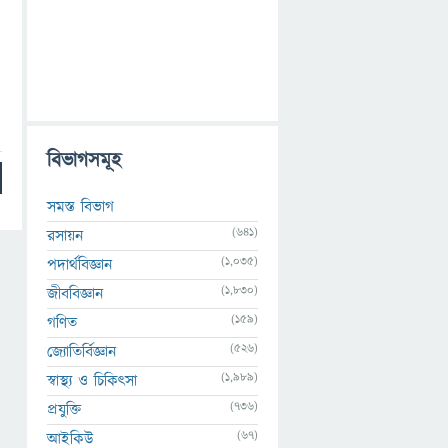
বিভাগসমূহ
সমস্ত বিভাগ
(641)
রসায়ন
(1,035)
পদার্থবিজ্ঞান
(1,830)
জীববিজ্ঞান
(159)
গণিত
(526)
জ্যোতির্বিজ্ঞান
(1,989)
স্বাস্থ্য ও চিকিৎসা
(736)
প্রযুক্তি
(67)
আইকিউ