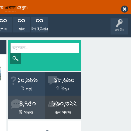
ারিত
এখানে
দেখুন।
পোল
ব্যাজ
টপ ইউজার
লগ ইন
10,989
18,690
টি প্রশ্ন
টি উত্তর
4,750
890,322
টি মন্তব্য
জন সদস্য