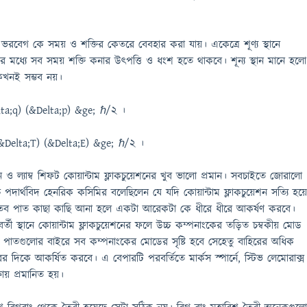
 ভরবেগ কে সময় ও শক্তির কেতরে বেবহার করা যায়। একেত্রে শূণ্য স্থানে
র মধ্যে সব সময় শক্তি কনার উত্পত্তি ও ধংশ হতে থাকবে। শূন্য স্থান মানে হলো
 কখনই সম্ভব নয়।
elta;q) (&Delta;p) &ge; ℏ/2 ।
 (&Delta;T) (&Delta;E) &ge; ℏ/2 ।
 ও ল্যাম্ব শিফট কোয়ান্টাম ফ্লাকচুয়েশনের খুব ভালো প্রমান। সবচাইতে জোরালো
পদার্থবিদ হেনরিক কসিমির বলেছিলেন যে যদি কোয়ান্টাম ফ্লাকচুয়েশন সত্যি হয়
াতব পাত কাছা কাছি আনা হলে একটা আরেকটা কে ধীরে ধীরে আকর্ষণ করবে।
বর্তী স্থানে কোয়ান্টাম ফ্লাকচুয়েশনের ফলে উচ্চ কম্পনাংকের তড়িত চম্বকীয় মোড
পাতগুলোর বাইরে সব কম্পনাংকের মোডের সৃষ্টি হবে সেহেতু বাহিরের অধিক
দিকে আকর্ষিত করবে। এ বেপারটি পরবর্তিতে মার্কস স্পার্নে, স্টিভ লেমোরাক্স
ষায় প্রমানিত হয়।