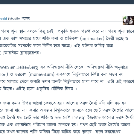
aeid
(
28,340
পয়েন্ট)
পরম শূন্য স্থান বলতে কিছু নেই। প্রকৃতি শুন্যতা পছন্দ করে না। পরম শূন্য স্থান
 এক ভাগ সময়ের মধ্যে শক্তি কনা ও প্রতিকণা (antimatter) তৈরী হচ্ছে ও
 আরেকটার সংঘর্ষের ফলে বিলীন হয়ে যাচ্ছে। এই ঘটনার স্তায়িত্ব মাত্র
 কোয়ান্টাম ফ্লাকচুয়েশন।
 Werner Heisenberg এর অনিশ্চয়তা নীতি থেকে। অনিশ্চয়তা নীতি অনুসারে
tion) ও ভরবেগ (momentum) একসাথে নির্ভুলভাবে নির্ণয় করা সম্ভব নয়।
াবে মাপতে গেলে অন্যটা তখন অন্যটা নির্ভুলভাবে মাপা যাবে না। এটা এই কারণ
কম উন্নত। এটাই হলো প্রকৃতির মৌলিক নিয়ম ।
পার জন্য কনার উপর আলো ফেলতে হয়। আলোর তরঙ্গ দৈর্ঘ্য যদি যদি বড় হয়
বে জানা যায় না। কনার অবস্তান নিখুতভাবে জানতে হলে ছোট তরঙ্গ দৈর্ঘের আল
্গ দৈর্ঘ্য যত ছোট তার শক্তি ও তত বেশি। তাছাড়া ইচ্ছামত আলোর তরঙ্গ দৈর্ঘ্য
্ষে এক কোয়ান্টাম পরিমান আলো ফেলতে হয়। যখন ছোট তরঙ্গ দৈর্ঘের আলো
য় তখন আলোর শক্তি কনিকা টিকে অস্তির করে তুলবে। ফলে ভরবেগের