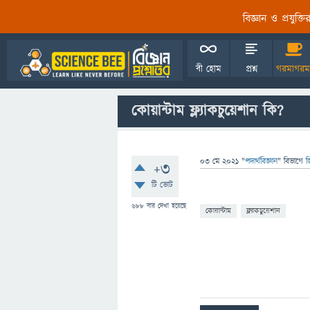
বিজ্ঞান ও প্রযুক্
বী হোম
প্রশ্ন
গরমাগরম
কোয়ান্টাম ফ্ল্যাকচুয়েশান কি?
03 মে 2021
"
পদার্থবিজ্ঞান
" বিভাগে
জ
+3
টি ভোট
688
বার দেখা হয়েছে
কোয়ান্টাম
ফ্ল্যাকচুয়েশান