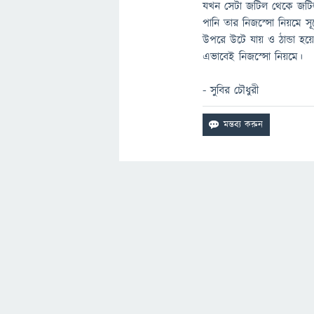
যখন সেটা জটিল থেকে জটি
পানি তার নিজস্সো নিয়মে স
উপরে উটে যায় ও ঠান্ডা হয়
এভাবেই নিজস্সো নিয়মে।
- সুবির চৌধুরী