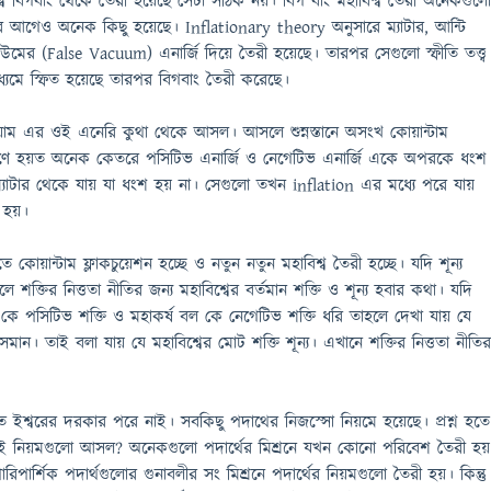
ব বিগবাং থেকে তৈরী হয়েছে সেটা সঠিক নয়। বিগ বাং মহাবিশ্ব তৈরী অনেকগুল
র আগেও অনেক কিছু হয়েছে। Inflationary theory অনুসারে ম্যাটার, আন্টি
মের (False Vacuum) এনার্জি দিয়ে তৈরী হয়েছে। তারপর সেগুলো স্ফীতি তত্ত্ব
ধ্যমে স্ফিত হয়েছে তারপর বিগবাং তৈরী করেছে।
ুয়াম এর ওই এনেরি কুথা থেকে আসল। আসলে শুন্নস্তানে অসংখ কোয়ান্টাম
কারণে হয়ত অনেক কেতরে পসিটিভ এনার্জি ও নেগেটিভ এনার্জি একে অপরকে ধংশ
্যাটার থেকে যায় যা ধংশ হয় না। সেগুলো তখন inflation এর মধ্যে পরে যায়
ব হয়।
ে কোয়ান্টাম ফ্লাকচুয়েশন হচ্ছে ও নতুন নতুন মহাবিশ্ব তৈরী হচ্ছে। যদি শূন্য
ে শক্তির নিত্ততা নীতির জন্য মহাবিশ্বের বর্তমান শক্তি ও শূন্য হবার কথা। যদি
 কে পসিটিভ শক্তি ও মহাকর্ষ বল কে নেগেটিভ শক্তি ধরি তাহলে দেখা যায় যে
মান। তাই বলা যায় যে মহাবিশ্বের মোট শক্তি শূন্য। এখানে শক্তির নিত্ততা নীতি
হতে ইশ্বরের দরকার পরে নাই। সবকিছু পদাথের নিজস্সো নিয়মে হয়েছে। প্রশ্ন হতে
ওই নিয়মগুলো আসল? অনেকগুলো পদার্থের মিশ্রনে যখন কোনো পরিবেশ তৈরী হয়
িপার্শিক পদার্থগুলোর গুনাবলীর সং মিশ্রনে পদার্থের নিয়মগুলো তৈরী হয়। কিন্তু