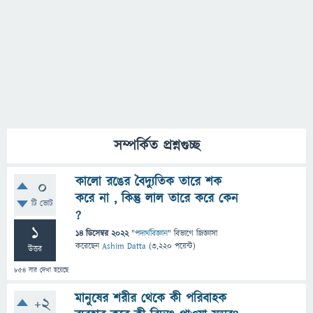
সম্পর্কিত প্রশ্নগুচ্ছ
কালো রঙের বৈদ্যুতিক তারে শক
0
করে না , কিন্তু লাল তারে করে কেন
টি ভোট
?
1
14 ডিসেম্বর 2022
"
পদার্থবিজ্ঞান
" বিভাগে
জিজ্ঞাসা
করেছেন
Ashim Datta
(
3,220
পয়েন্ট)
উত্তর
854
বার দেখা হয়েছে
মানুষের শরীর থেকে কী পরিবাহক
+2