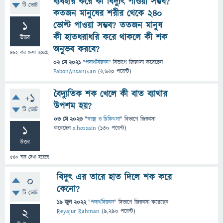
ব্যবহার করে কী বিদ্যুৎ পাওয়া সম্ভব?
টি ভোট
কতজন মানুষের শরীর থেকে ২৪০
1
ভোল্ট পাওয়া সম্ভব? ততজন মানুষ
কী হাতধরাধরি করে থাকলে কী শক
উত্তর
অনুভব করবে?
462
বার দেখা হয়েছে
02 মে 2021
"
পদার্থবিজ্ঞান
" বিভাগে
জিজ্ঞাসা
করেছেন
PabonAhsanIvan
(
2,620
পয়েন্ট)
বৈদ্যুতিক শক খেলে কী বাত ব্যাথার
+1
উপশম হয়?
টি ভোট
03 মে 2023
"
স্বাস্থ্য ও চিকিৎসা
" বিভাগে
জিজ্ঞাসা
1
করেছেন
s.hossain
(
130
পয়েন্ট)
উত্তর
540
বার দেখা হয়েছে
বিদুৎ এর তারে হাত দিলে শক করে
0
কেনো?
টি ভোট
19 জুন 2022
"
পদার্থবিজ্ঞান
" বিভাগে
জিজ্ঞাসা
করেছেন
2
Reyajur Rahman
(
9,290
পয়েন্ট)