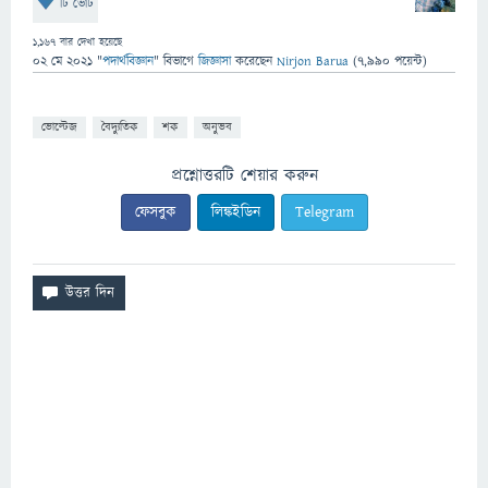
টি ভোট
1,167
বার দেখা হয়েছে
02 মে 2021
"
পদার্থবিজ্ঞান
" বিভাগে
জিজ্ঞাসা
করেছেন
Nirjon Barua
(
7,990
পয়েন্ট)
ভোল্টেজ
বৈদ্যুতিক
শক
অনুভব
প্রশ্নোত্তরটি শেয়ার করুন
ফেসবুক
লিঙ্কইডিন
Telegram