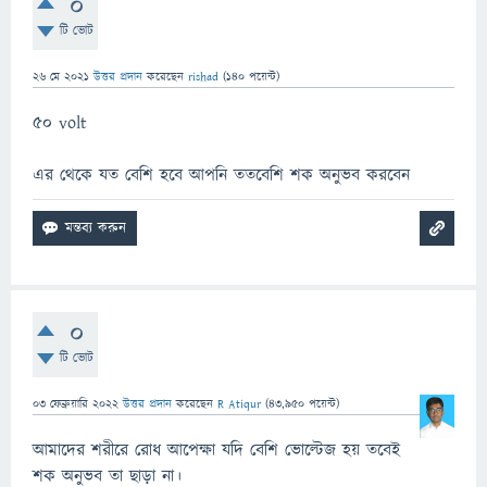
0
টি ভোট
26 মে 2021
উত্তর প্রদান
করেছেন
rishad
(
140
পয়েন্ট)
50 volt
এর থেকে যত বেশি হবে আপনি ততবেশি শক অনুভব করবেন
0
টি ভোট
03 ফেব্রুয়ারি 2022
উত্তর প্রদান
করেছেন
R Atiqur
(
43,950
পয়েন্ট)
আমাদের শরীরে রোধ আপেক্ষা যদি বেশি ভোল্টেজ হয় তবেই
শক অনুভব তা ছাড়া না।