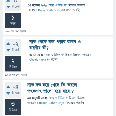
0
14 নভেম্বর 2021
"
স্বাস্থ্য ও চিকিৎসা
" বিভাগে
জিজ্ঞাসা
টি ভোট
করেছেন
Hojayfa Ahmed
(
135,490
পয়েন্ট)
1
উত্তর
385
বার দেখা হয়েছে
নাক থেকে রক্ত পড়ার কারণ ও
+2
করণীয় কী?
টি ভোট
01 মে 2021
"
স্বাস্থ্য ও চিকিৎসা
" বিভাগে
জিজ্ঞাসা
করেছেন
2
Ubaeid
(
28,340
পয়েন্ট)
টি উত্তর
1,027
বার দেখা হয়েছে
নাক বন্ধ হয়ে গেলে কি করলে
+4
তৎক্ষণাৎ ভালো হয়ে যাবে ?
টি ভোট
03 জানুয়ারি 2021
"
স্বাস্থ্য ও চিকিৎসা
" বিভাগে
জিজ্ঞাসা
3
করেছেন
Samsun Nahar Priya
(
47,710
পয়েন্ট)
টি উত্তর