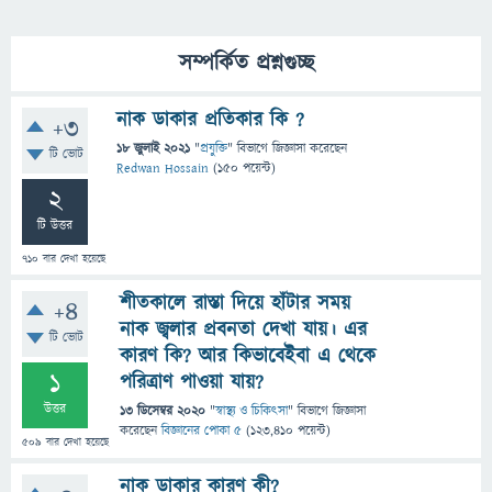
সম্পর্কিত প্রশ্নগুচ্ছ
নাক ডাকার প্রতিকার কি ?
+3
18 জুলাই 2021
"
প্রযুক্তি
" বিভাগে
জিজ্ঞাসা
করেছেন
টি ভোট
Redwan Hossain
(
150
পয়েন্ট)
2
টি উত্তর
710
বার দেখা হয়েছে
শীতকালে রাস্তা দিয়ে হাঁটার সময়
+4
নাক জ্বলার প্রবনতা দেখা যায়। এর
টি ভোট
কারণ কি? আর কিভাবেইবা এ থেকে
1
পরিত্রাণ পাওয়া যায়?
উত্তর
13 ডিসেম্বর 2020
"
স্বাস্থ্য ও চিকিৎসা
" বিভাগে
জিজ্ঞাসা
করেছেন
বিজ্ঞানের পোকা ৫
(
123,410
পয়েন্ট)
509
বার দেখা হয়েছে
নাক ডাকার কারণ কী?