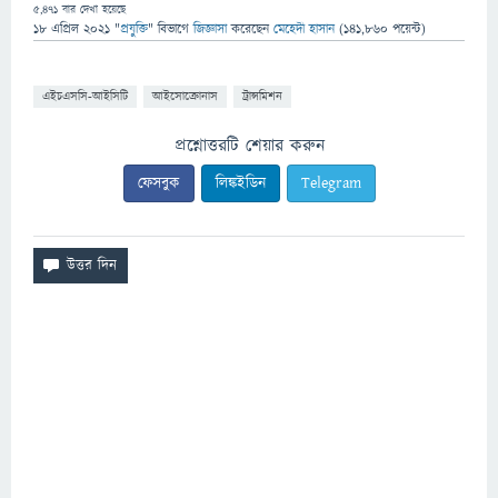
5,471
বার দেখা হয়েছে
18 এপ্রিল 2021
"
প্রযুক্তি
" বিভাগে
জিজ্ঞাসা
করেছেন
মেহেদী হাসান
(
141,860
পয়েন্ট)
এইচএসসি-আইসিটি
আইসোক্রোনাস
ট্রান্সমিশন
প্রশ্নোত্তরটি শেয়ার করুন
ফেসবুক
লিঙ্কইডিন
Telegram