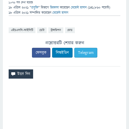
1,076
বার দেখা হয়েছে
18 এপ্রিল 2021
"
প্রযুক্তি
" বিভাগে
জিজ্ঞাসা
করেছেন
মেহেদী হাসান
(
141,860
পয়েন্ট)
18 এপ্রিল 2021
সম্পাদিত
করেছেন
মেহেদী হাসান
এইচএসসি-আইসিটি
ডেটা
ট্রান্সমিশন
মোড
প্রশ্নোত্তরটি শেয়ার করুন
ফেসবুক
লিঙ্কইডিন
Telegram