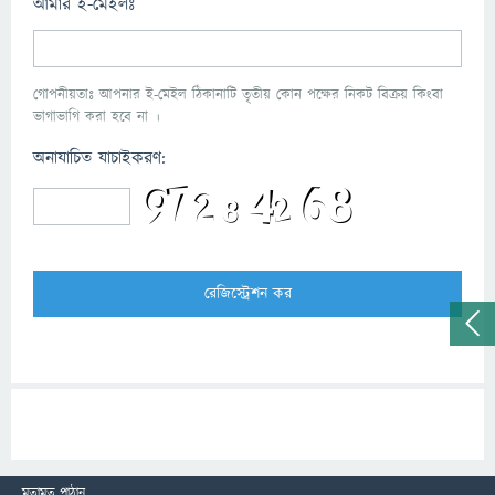
আমার ই-মেইলঃ
গোপনীয়তাঃ আপনার ই-মেইল ঠিকানাটি তৃতীয় কোন পক্ষের নিকট বিক্রয় কিংবা
ভাগাভাগি করা হবে না ।
অনাযাচিত যাচাইকরণ:
মতামত পাঠান