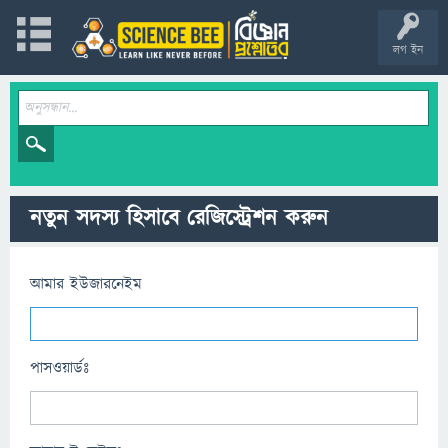
লগ ইন
নতুন সদস্য হিসাবে রেজিস্ট্রেশন করুন
আমার ইউজারনেইম
পাসওয়ার্ডঃ