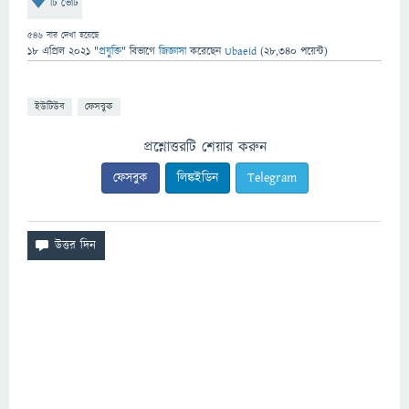
টি ভোট
546
বার দেখা হয়েছে
18 এপ্রিল 2021
"
প্রযুক্তি
" বিভাগে
জিজ্ঞাসা
করেছেন
Ubaeid
(
28,340
পয়েন্ট)
ইউটিউব
ফেসবুক
প্রশ্নোত্তরটি শেয়ার করুন
ফেসবুক
লিঙ্কইডিন
Telegram