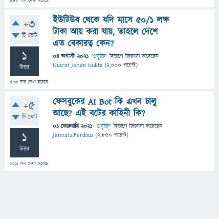
980
বার দেখা হয়েছে
ইউটিউব থেকে যদি মাসে ৫০/১ লক্ষ
+3
টাকা আয় করা যায়, তাহলে দেশে
টি ভোট
এত বেকারত্ব কেন?
1
04 অগাস্ট 2021
"
প্রযুক্তি
" বিভাগে
জিজ্ঞাসা
করেছেন
Nusrat Jahan Nukta
(
2,000
পয়েন্ট)
উত্তর
573
বার দেখা হয়েছে
ফেসবুকের AI Bot কি এখন চালু
+5
আছে? এই বটের কাহিনী কি?
টি ভোট
01 ফেব্রুয়ারি 2021
"
প্রযুক্তি
" বিভাগে
জিজ্ঞাসা
করেছেন
1
JannatulFerdous
(
2,850
পয়েন্ট)
উত্তর
629
বার দেখা হয়েছে