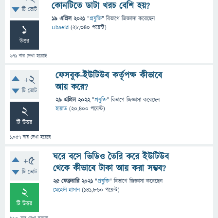
কোনটিতে ডাটা খরচ বেশি হয়?
টি ভোট
19 এপ্রিল 2021
"
প্রযুক্তি
" বিভাগে
জিজ্ঞাসা
করেছেন
1
Ubaeid
(
28,340
পয়েন্ট)
উত্তর
671
বার দেখা হয়েছে
ফেসবুক-ইউটিউব কর্তৃপক্ষ কীভাবে
+2
আয় করে?
টি ভোট
29 এপ্রিল 2022
"
প্রযুক্তি
" বিভাগে
জিজ্ঞাসা
করেছেন
2
হায়াত
(
20,400
পয়েন্ট)
টি উত্তর
1,057
বার দেখা হয়েছে
ঘরে বসে ভিডিও তৈরি করে ইউটিউব
+5
থেকে কীভাবে টাকা আয় করা সম্ভব?
টি ভোট
25 ফেব্রুয়ারি 2021
"
প্রযুক্তি
" বিভাগে
জিজ্ঞাসা
করেছেন
2
মেহেদী হাসান
(
141,860
পয়েন্ট)
টি উত্তর