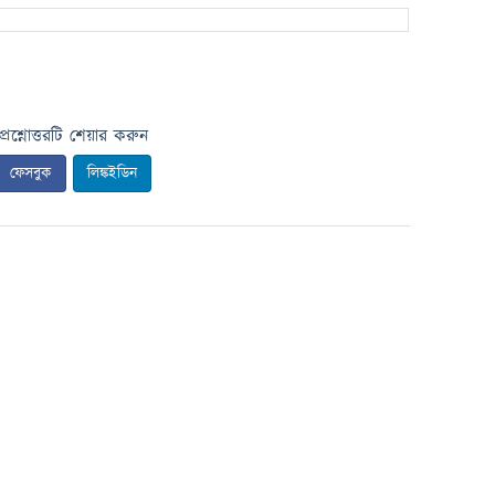
প্রশ্নোত্তরটি শেয়ার করুন
ফেসবুক
লিঙ্কইডিন