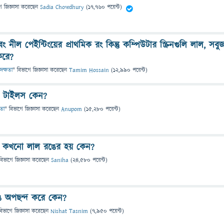
ে
জিজ্ঞাসা
করেছেন
Sadia Chowdhury
(
17,760
পয়েন্ট)
নীল পেইন্টিংয়ের প্রাথমিক রং কিন্তু কম্পিউটার স্ক্রিনগুলি লাল, সবু
করে?
 দক্ষতা
" বিভাগে
জিজ্ঞাসা
করেছেন
Tamim Hossain
(
12,990
পয়েন্ট)
দ টাইলস কেন?
তা
" বিভাগে
জিজ্ঞাসা
করেছেন
Anupom
(
15,280
পয়েন্ট)
 কখনো লাল রঙের হয় কেন?
বিভাগে
জিজ্ঞাসা
করেছেন
Saniha
(
24,580
পয়েন্ট)
রঙ অপছন্দ করে কেন?
বিভাগে
জিজ্ঞাসা
করেছেন
Nishat Tasnim
(
7,950
পয়েন্ট)