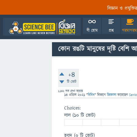
বিজ্ঞান ও প্রযুক্
বী হোম
প্রশ্ন
গরমাগরম
কোন রঙটি মানুষের দৃষ্টি বেশি 
+4
টি ভোট
1,142
বার দেখা হয়েছে
14 এপ্রিল 2021
"
বিবিধ
" বিভাগে
জিজ্ঞাসা
করেছেন
Seri
Choices:
লাল
(10 টি ভোট)
হলুদ
(0 টি ভোট)