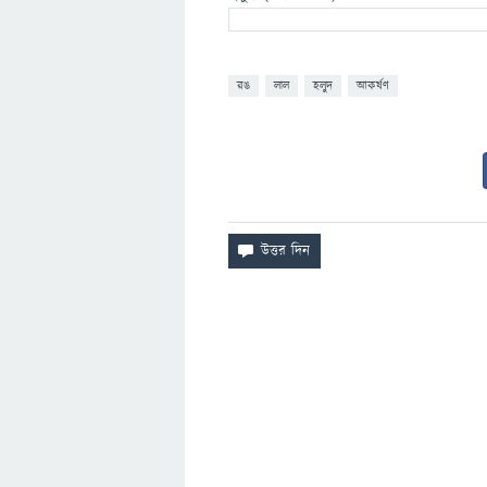
রঙ
লাল
হলুদ
আকর্ষণ