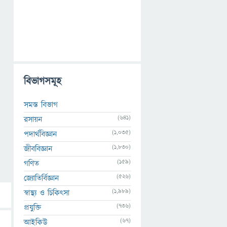
বিভাগসমূহ
সমস্ত বিভাগ
(641)
রসায়ন
(1,035)
পদার্থবিজ্ঞান
(1,830)
জীববিজ্ঞান
(159)
গণিত
(526)
জ্যোতির্বিজ্ঞান
(1,989)
স্বাস্থ্য ও চিকিৎসা
(736)
প্রযুক্তি
(67)
আইকিউ