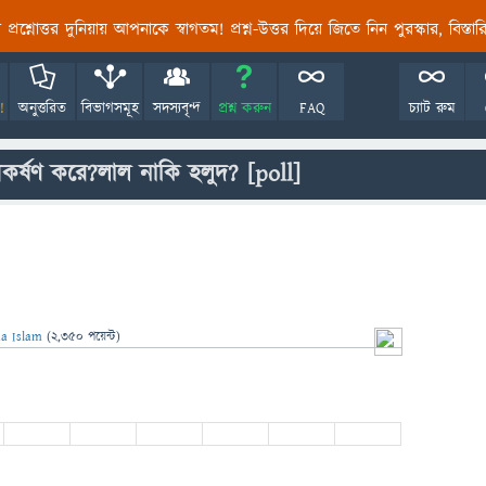
তির প্রশ্নোত্তর দুনিয়ায় আপনাকে স্বাগতম! প্রশ্ন-উত্তর দিয়ে জিতে নিন পুরস্কার, বিস্ত
!
অনুত্তরিত
বিভাগসমূহ
সদস্যবৃন্দ
প্রশ্ন করুন
FAQ
চ্যাট রুম
আকর্ষণ করে?লাল নাকি হলুদ?
[poll]
na Islam
(
2,350
পয়েন্ট)