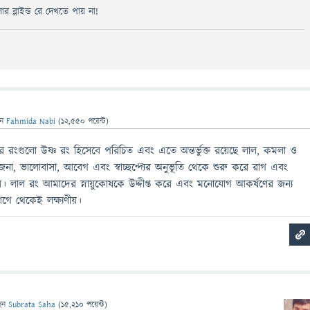
ার ব্লাইন্ড রে দেখতে পায় না!
েন
Fahmida Nabi
(
12,550
পয়েন্ট)
র রংগুলো উষ্ণ রং হিসেবে পরিচিত এবং এতে অন্তর্ভুক্ত রয়েছে লাল, কমলা ও
েজনা, ভালোবাসা, আবেগ এবং স্বাচ্ছন্দ্যের অনুভূতি থেকে শুরু করে রাগ এবং
 করে। লাল রং আমাদের স্নায়ুকোষকে উদ্দীপ্ত করে এবং মনোযোগ আকর্ষণের জন্য
ে থেকেই লক্ষ্যণীয়।
েন
Subrata Saha
(
15,210
পয়েন্ট)