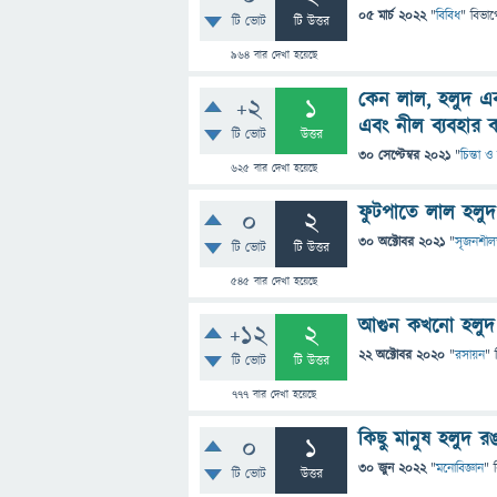
05 মার্চ 2022
"
বিবিধ
" বিভাগ
টি ভোট
টি উত্তর
964
বার দেখা হয়েছে
কেন লাল, হলুদ এবং 
+2
1
এবং নীল ব্যবহার 
টি ভোট
উত্তর
30 সেপ্টেম্বর 2021
"
চিন্তা ও
625
বার দেখা হয়েছে
ফুটপাতে লাল হলু
0
2
30 অক্টোবর 2021
"
সৃজনশীল
টি ভোট
টি উত্তর
545
বার দেখা হয়েছে
আগুন কখনো হলুদ
+12
2
22 অক্টোবর 2020
"
রসায়ন
" 
টি ভোট
টি উত্তর
777
বার দেখা হয়েছে
কিছু মানুষ হলুদ 
0
1
30 জুন 2022
"
মনোবিজ্ঞান
" 
টি ভোট
উত্তর