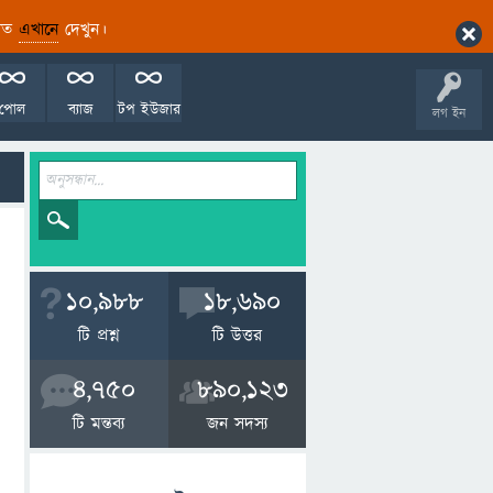
ারিত
এখানে
দেখুন।
পোল
ব্যাজ
টপ ইউজার
লগ ইন
10,988
18,690
টি প্রশ্ন
টি উত্তর
4,750
890,123
টি মন্তব্য
জন সদস্য