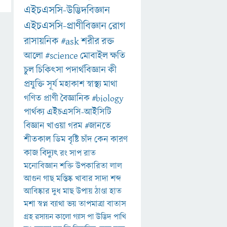
এইচএসসি-উদ্ভিদবিজ্ঞান
এইচএসসি-প্রাণীবিজ্ঞান
রোগ
রাসায়নিক
#ask
শরীর
রক্ত
আলো
#science
মোবাইল
ক্ষতি
চুল
চিকিৎসা
পদার্থবিজ্ঞান
কী
প্রযুক্তি
সূর্য
মহাকাশ
স্বাস্থ্য
মাথা
গণিত
প্রাণী
বৈজ্ঞানিক
#biology
পার্থক্য
এইচএসসি-আইসিটি
বিজ্ঞান
খাওয়া
গরম
#জানতে
শীতকাল
ডিম
বৃষ্টি
চাঁদ
কেন
কারণ
কাজ
বিদ্যুৎ
রং
সাপ
রাত
মনোবিজ্ঞান
শক্তি
উপকারিতা
লাল
আগুন
গাছ
মস্তিষ্ক
খাবার
সাদা
শব্দ
আবিষ্কার
দুধ
মাছ
উপায়
ঠাণ্ডা
হাত
মশা
স্বপ্ন
ব্যাথা
ভয়
তাপমাত্রা
বাতাস
গ্রহ
রসায়ন
কালো
গ্যাস
পা
উদ্ভিদ
পাখি