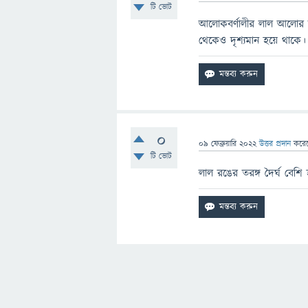
টি ভোট
আলোকবর্ণালীর লাল আলোর তর
থেকেও দৃশ্যমান হয়ে থাকে।
0
09 ফেব্রুয়ারি 2022
উত্তর প্রদান
করে
টি ভোট
লাল রঙের তরঙ্গ দৈর্ঘ বেশি