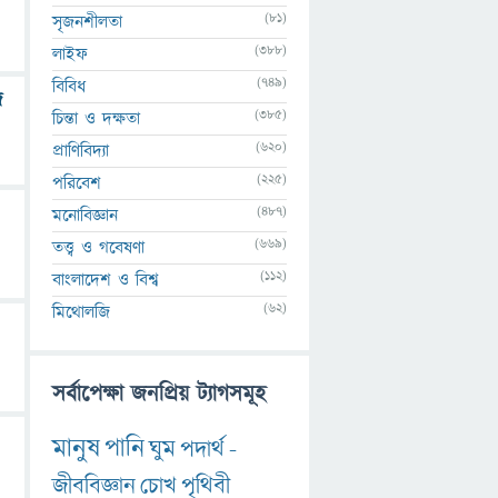
(81)
সৃজনশীলতা
(388)
লাইফ
(749)
বিবিধ
জ
(385)
চিন্তা ও দক্ষতা
(620)
প্রাণিবিদ্যা
(225)
পরিবেশ
(487)
মনোবিজ্ঞান
(669)
তত্ত্ব ও গবেষণা
(112)
বাংলাদেশ ও বিশ্ব
(62)
মিথোলজি
সর্বাপেক্ষা জনপ্রিয় ট্যাগসমূহ
মানুষ
পানি
ঘুম
পদার্থ
-
জীববিজ্ঞান
চোখ
পৃথিবী