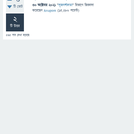
0
30 অক্টোবর 2021
"
সৃজনশীলতা
" বিভাগে
জিজ্ঞাসা
টি ভোট
করেছেন
Anupom
(
15,280
পয়েন্ট)
2
টি উত্তর
545
বার দেখা হয়েছে