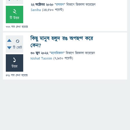
22 অক্টোবর 2020
"
রসায়ন
" বিভাগে
জিজ্ঞাসা
করেছেন
2
Saniha
(
24,580
পয়েন্ট)
টি উত্তর
777
বার দেখা হয়েছে
কিছু মানুষ হলুদ রঙ অপছন্দ করে
0
কেন?
টি ভোট
30 জুন 2022
"
মনোবিজ্ঞান
" বিভাগে
জিজ্ঞাসা
করেছেন
1
Nishat Tasnim
(
7,950
পয়েন্ট)
উত্তর
471
বার দেখা হয়েছে