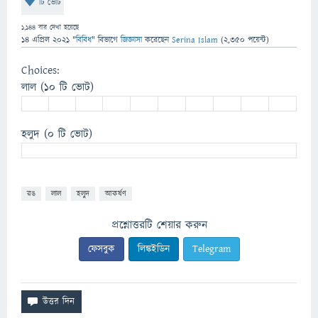
টি ভোট
1,144
বার দেখা হয়েছে
14 এপ্রিল 2021
"
বিবিধ
" বিভাগে
জিজ্ঞাসা
করেছেন
Serina Islam
(
2,350
পয়েন্ট)
Choices:
লাল
(10 টি ভোট)
হলুদ
(0 টি ভোট)
রঙ
লাল
হলুদ
আকর্ষণ
প্রশ্নোত্তরটি শেয়ার করুন
ফেসবুক
লিঙ্কইডিন
Telegram