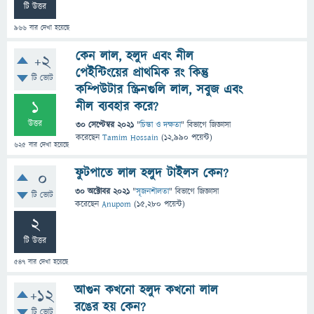
টি উত্তর
966
বার দেখা হয়েছে
কেন লাল, হলুদ এবং নীল
+2
পেইন্টিংয়ের প্রাথমিক রং কিন্তু
টি ভোট
কম্পিউটার স্ক্রিনগুলি লাল, সবুজ এবং
1
নীল ব্যবহার করে?
উত্তর
30 সেপ্টেম্বর 2021
"
চিন্তা ও দক্ষতা
" বিভাগে
জিজ্ঞাসা
করেছেন
Tamim Hossain
(
12,990
পয়েন্ট)
625
বার দেখা হয়েছে
ফুটপাতে লাল হলুদ টাইলস কেন?
0
30 অক্টোবর 2021
"
সৃজনশীলতা
" বিভাগে
জিজ্ঞাসা
টি ভোট
করেছেন
Anupom
(
15,280
পয়েন্ট)
2
টি উত্তর
547
বার দেখা হয়েছে
আগুন কখনো হলুদ কখনো লাল
+12
রঙের হয় কেন?
টি ভোট