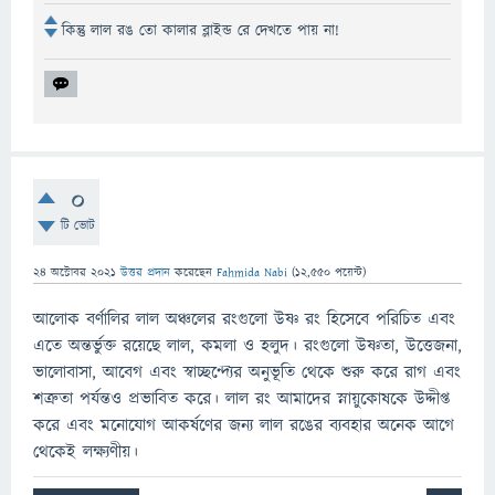
কিন্তু লাল রঙ তো কালার ব্লাইন্ড রে দেখতে পায় না!
0
টি ভোট
24 অক্টোবর 2021
উত্তর প্রদান
করেছেন
Fahmida Nabi
(
12,550
পয়েন্ট)
আলোক বর্ণালির লাল অঞ্চলের রংগুলো উষ্ণ রং হিসেবে পরিচিত এবং
এতে অন্তর্ভুক্ত রয়েছে লাল, কমলা ও হলুদ। রংগুলো উষ্ণতা, উত্তেজনা,
ভালোবাসা, আবেগ এবং স্বাচ্ছন্দ্যের অনুভূতি থেকে শুরু করে রাগ এবং
শত্রুতা পর্যন্তও প্রভাবিত করে। লাল রং আমাদের স্নায়ুকোষকে উদ্দীপ্ত
করে এবং মনোযোগ আকর্ষণের জন্য লাল রঙের ব্যবহার অনেক আগে
থেকেই লক্ষ্যণীয়।