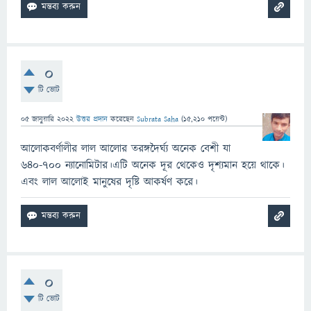
0
টি ভোট
05 জানুয়ারি 2022
উত্তর প্রদান
করেছেন
Subrata Saha
(
15,210
পয়েন্ট)
আলোকবর্ণালীর লাল আলোর তরঙ্গদৈর্ঘ্য অনেক বেশী যা
৬৪০-৭০০ ন্যানোমিটার।এটি অনেক দূর থেকেও দৃশ্যমান হয়ে থাকে।
এবং লাল আলোই মানুষের দৃষ্টি আকর্ষণ করে।
0
টি ভোট