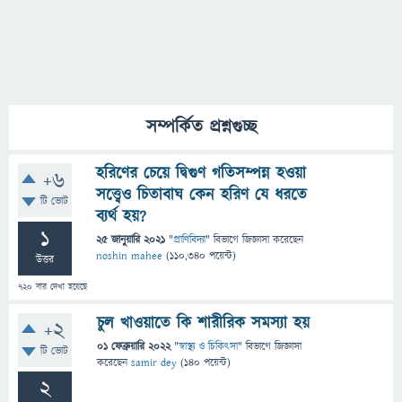
সম্পর্কিত প্রশ্নগুচ্ছ
হরিণের চেয়ে দ্বিগুণ গতিসম্পন্ন হওয়া
+6
সত্ত্বেও চিতাবাঘ কেন হরিণ যে ধরতে
টি ভোট
ব্যর্থ হয়?
1
25 জানুয়ারি 2021
"
প্রাণিবিদ্যা
" বিভাগে
জিজ্ঞাসা
করেছেন
noshin mahee
(
110,340
পয়েন্ট)
উত্তর
720
বার দেখা হয়েছে
চুল খাওয়াতে কি শারীরিক সমস্যা হয়
+2
01 ফেব্রুয়ারি 2022
"
স্বাস্থ্য ও চিকিৎসা
" বিভাগে
জিজ্ঞাসা
টি ভোট
করেছেন
samir dey
(
140
পয়েন্ট)
2