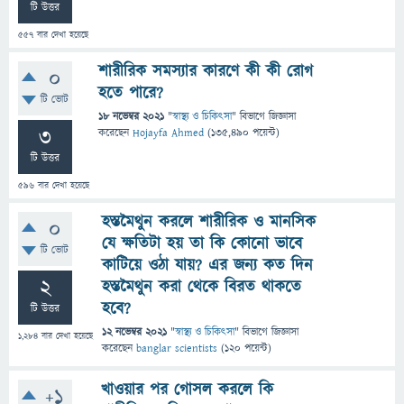
টি উত্তর
557
বার দেখা হয়েছে
শারীরিক সমস্যার কারণে কী কী রোগ
0
হতে পারে?
টি ভোট
18 নভেম্বর 2021
"
স্বাস্থ্য ও চিকিৎসা
" বিভাগে
জিজ্ঞাসা
3
করেছেন
Hojayfa Ahmed
(
135,490
পয়েন্ট)
টি উত্তর
596
বার দেখা হয়েছে
হস্তমৈথুন করলে শারীরিক ও মানসিক
0
যে ক্ষতিটা হয় তা কি কোনো ভাবে
টি ভোট
কাটিয়ে ওঠা যায়? এর জন্য কত দিন
2
হস্তমৈথুন করা থেকে বিরত থাকতে
হবে?
টি উত্তর
12 নভেম্বর 2021
"
স্বাস্থ্য ও চিকিৎসা
" বিভাগে
জিজ্ঞাসা
1,284
বার দেখা হয়েছে
করেছেন
banglar scientists
(
120
পয়েন্ট)
খাওয়ার পর গোসল করলে কি
+1