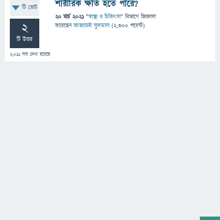
শারীরিক ক্ষতি হতে পারে?
টি ভোট
20 মার্চ 2021
"
স্বাস্থ্য ও চিকিৎসা
" বিভাগে
জিজ্ঞাসা
2
করেছেন
আজমেরী সুলতানা
(
2,300
পয়েন্ট)
টি উত্তর
2,011
বার দেখা হয়েছে