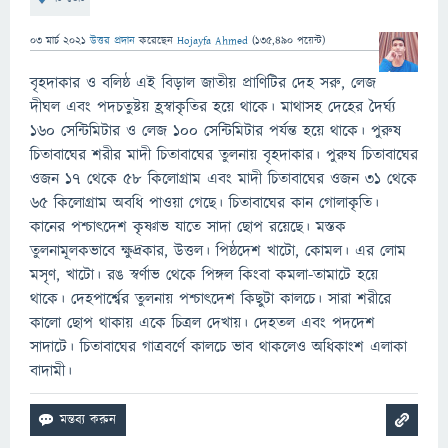
03 মার্চ 2021
উত্তর প্রদান
করেছেন
Hojayfa Ahmed
(
135,490
পয়েন্ট)
বৃহদাকার ও বলিষ্ঠ এই বিড়াল জাতীয় প্রাণিটির দেহ সরু, লেজ
দীঘল এবং পদচতুষ্টয় হ্রস্বাকৃতির হয়ে থাকে। মাথাসহ দেহের দৈর্ঘ্য
১৬০ সেন্টিমিটার ও লেজ ১০০ সেন্টিমিটার পর্যন্ত হয়ে থাকে। পুরুষ
চিতাবাঘের শরীর মাদী চিতাবাঘের তুলনায় বৃহদাকার। পুরুষ চিতাবাঘের
ওজন ১৭ থেকে ৫৮ কিলোগ্রাম এবং মাদী চিতাবাঘের ওজন ৩১ থেকে
৬৫ কিলোগ্রাম অবধি পাওয়া গেছে। চিতাবাঘের কান গোলাকৃতি।
কানের পশ্চাৎদেশ কৃষ্ণাভ যাতে সাদা ছোপ রয়েছে। মস্তক
তুলনামূলকভাবে ক্ষুদ্রকার, উত্তল। পিষ্ঠদেশ খাটো, কোমল। এর লোম
মসৃণ, খাটো। রঙ স্বর্ণাভ থেকে পিঙ্গল কিংবা কমলা-তামাটে হয়ে
থাকে। দেহপার্শ্বের তুলনায় পশ্চাৎদেশ কিছুটা কালচে। সারা শরীরে
কালো ছোপ থাকায় একে চিত্রল দেখায়। দেহতল এবং পদদেশ
সাদাটে। চিতাবাঘের গাত্রবর্ণে কালচে ভাব থাকলেও অধিকাংশ এলাকা
বাদামী।