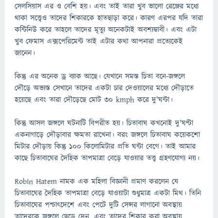
সেলসিয়াস এর ও বেশি হয়। এবং তাই তারা খুব ভালো রেঞ্জের মধ্যে
থাকা সত্ত্বেও তাদের শিকারকে হাতছাড়া করে। কারণ এরপর যদি তারা
কন্টিনিউ করে তাহলে তাদের মৃত্যু অনেকটাই অবশ্যম্ভাবী। এবং এটা
খুব ফেমাস এক্সপেরিমেন্ট তাই এটার কথা আপনারা প্রত্যেকেই
জানেন।
কিন্তু এর অনেক ড্র ব্যাক আছে। যেখানে সমস্ত চিতা বনে-জঙ্গলে
দৌড়ে অভ্যস্ত সেখানে তাদের একটা চার দেওয়ালের মধ্যে দৌড়াতে
হয়েছে এবং তারা দৌড়েছে মোট 30 kmph করে দু'ঘন্টা।
কিন্তু আসল জঙ্গলে ঘটনাটি বিপরীত হয়। চিতাবাঘ কখনোই দু'ঘণ্টা
একনাগাড়ে দৌড়াবার ক্ষমতা রাখেনা। বরং জঙ্গলে চিতাবাঘ কয়েকশো
মিটার দৌড়ায় কিন্তু 100 কিলোমিটার প্রতি ঘন্টা বেগে। তাই আমার
কাছে চিতাবাঘের দৈহিক তাপমাত্রা বেড়ে যাওয়ার তত্ত্ব গ্রহণযোগ্য নয়।
Robin Hatem নামক এক মহিলা বিজ্ঞানী প্রমাণ করলেন যে
চিতাবাঘের দৈহিক তাপমাত্রা বেড়ে যাওয়াটা শুধুমাত্র একটা মিথ। তিনি
চিতাবাঘের পশ্চাৎদেশে এবং পেটে দুটি সেন্সর লাগানো অবস্থায়
তাদেরকে জঙ্গলে ছেড়ে দেন, এবং তাদের শিকার করা অবস্থায়