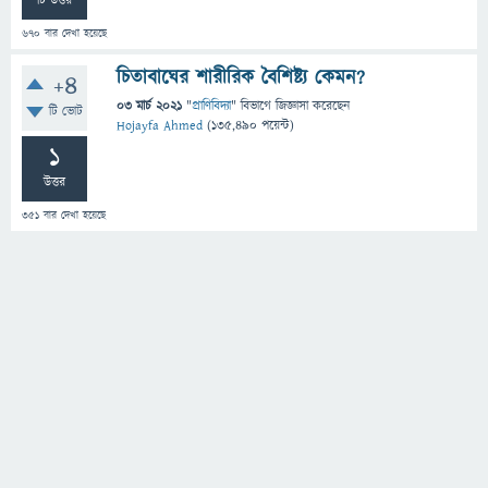
টি উত্তর
670
বার দেখা হয়েছে
চিতাবাঘের শারীরিক বৈশিষ্ট্য কেমন?
+4
03 মার্চ 2021
"
প্রাণিবিদ্যা
" বিভাগে
জিজ্ঞাসা
করেছেন
টি ভোট
Hojayfa Ahmed
(
135,490
পয়েন্ট)
1
উত্তর
351
বার দেখা হয়েছে