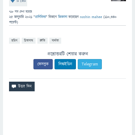
টি ভোট
718
বার দেখা হয়েছে
25 জানুয়ারি 2021
"
প্রাণিবিদ্যা
" বিভাগে
জিজ্ঞাসা
করেছেন
noshin mahee
(
110,340
পয়েন্ট)
হরিণ
চিতাবাঘ
দ্রুতি
ব্যর্থতা
প্রশ্নোত্তরটি শেয়ার করুন
ফেসবুক
লিঙ্কইডিন
Telegram